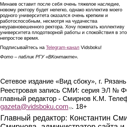
Минаев оставит после себя очень тяжелое наследие,
новому ректору будет нелегко, однако коллектив моего
родного университета оказался очень крепким и
работоспособным, несмотря на чудачества
неуравновешенного ректора. Хочу пожелать коллективу
университета плодотворной работы и спокойствия в это
непростое время.
Подписывайтесь на
Telegram-канал
Vidsboku!
Фото – паблик РГУ «ВКонтакте».
Сетевое издание «Вид сбоку», г. Рязан
ЭЛ № ФС
Реестровая запись СМИ: серия
главный редактор - Смирнов К.М. Телефо
gazeta@vidsboku.com
(link sends e-mail)
. 18+
Главный редактор: Константин См
Смирнова, администратор сайта и 