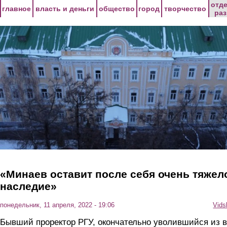
Перейти к основному содержанию
отд
главное
власть и деньги
общество
город
творчество
ра
«Минаев оставит после себя очень тяжел
наследие»
понедельник, 11 апреля, 2022 - 19:06
Vids
Бывший проректор РГУ, окончательно уволившийся из в