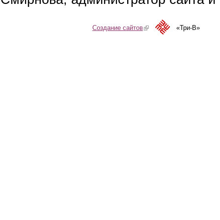
Создание сайтов
(link is external)
«Три-В»