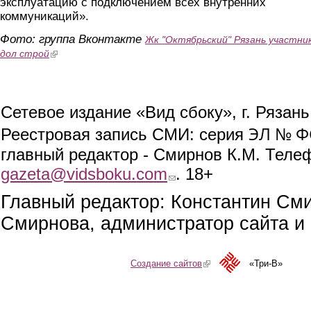
эксплуатацию с подключением всех внутренних
коммуникаций».
Фото: группа Вконтакте
Жк "Октябрьский" Рязань участни
(link is external)
дол строй
Сетевое издание «Вид сбоку», г. Рязан
ЭЛ № ФС
Реестровая запись СМИ: серия
главный редактор - Смирнов К.М. Телефо
gazeta@vidsboku.com
(link sends e-mail)
. 18+
Главный редактор: Константин См
Смирнова, администратор сайта и 
Создание сайтов
(link is external)
«Три-В»