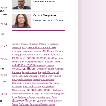
Не понят народом
 21:32
что
более
Сергей Чиграков
Создал интригу в Рязани
 21:04
тся
«Атрон» Рязань
«Глобус» Рязань
«Городские
 19:47
«Единая Россия» Рязань
проекты»
«Лучшие друзья» Рязань
«М5 Молл» Рязань
«Новая газета»
«Мещерская сторона»
Рязань
«Сбербанк» Рязань
«Северная
 21:36
компания»
«Справедливая Россия» Рязань
«Яблоко» Рязань
Александр Чайка
нег
Александр Шерин
Андрей
Алексей Фролов
Кашаев
Андрей Петруцкий
Андрей Красов
 22:06
Аркадий Фомин
Антон Воробьев
Арт-Лужайка
Арт-лужайка Рязань
Беженцы из Украины
трит
Валерий Рюмин
Виталий
Виктор Малюгин
Артемов
Виталий Ларин
Владимир
Водоканал Рязани
Мимоглядов
Выборы в
Рязанской области
Выборы в Рязанскую городскую
 19:15
Думу
Выборы в Рязанскую областную Думу
ин
Дашково-Песочня
Дмитрий Гудков
Евгений
Заборье
Игорь
Зызин
Застройка Рязани