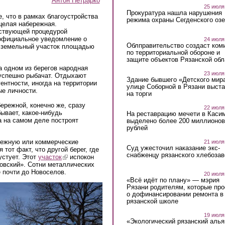
Антон Петрарко
25 июля
Прокуратура нашла нарушения
 что в рамках благоустройства
режима охраны Сегденского озе
целая набережная.
йствующей процедурой
 официальное уведомление о
24 июля
Облправительство создаст ком
у земельный участок площадью
по территориальной обороне и
защите объектов Рязанской обл
а одном из берегов народная
23 июля
 успешно рыбачат. Отдыхают
Здание бывшего «Детского мир
ентности, иногда на территории
улице Соборной в Рязани выст
ые личности.
на торги
ережной, конечно же, сразу
22 июля
бывает, какое-нибудь
На реставрацию мечети в Каси
а на самом деле построят
выделено более 200 миллионов
рублей
ережную или коммерческие
21 июля
Суд ужесточил наказание экс-
тот факт, что другой берег, где
снабженцу рязанского хлебоза
устует. Этот
участок
(link is external)
испокон
овский». Сотни металлических
 почти до Новоселов.
20 июля
«Всё идёт по плану» — мэрия
Рязани родителям, которые пр
о дофинансировании ремонта в
рязанской школе
19 июля
«Экологический рязанский алья