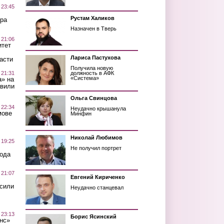
 23:45
Рустам Халиков
ра
Назначен в Тверь
 21:06
итет
Лариса Пастухова
асти
Получила новую
 21:31
должность в АФК
«Система»
а» на
авили
Ольга Свинцова
 22:34
Неудачно крышанула
мове
Минфин
Николай Любимов
 19:25
Не получил портрет
вода
 21:07
Евгений Кириченко
осили
Неудачно станцевал
 23:13
Борис Ясинский
нс»