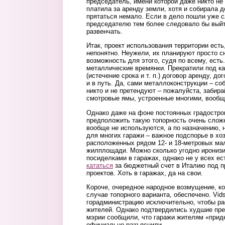
председатель, имени которой даже никто не
платила за аренду земли, хотя и собирала д
прятаться немало. Если в дело пошли уже с
председателю тем более следовало бы выйти
развенчать.
Итак, проект использования территории есть
непонятно. Неужели, их планируют просто 
возможность для этого, судя по всему, есть
металлические времянки. Прекратили под к
(истечение срока и т. п.) договор аренду, д
и в путь. Да, сами металлоконструкции – со
никто и не претендуют – пожалуйста, забира
смотровые ямы, устроенные многими, вообщ
Однако даже на фоне постоянных градостро
предположить такую топорность очень сложн
вообще не используются, а по назначению, 
для многих гаражи – важное подспорье в хо
расположенных рядом 12- и 18-метровых ма
жилплощади. Можно сколько угодно ирониз
посиделками в гаражах, однако не у всех ес
кататься
за бюджетный счет в Италию под п
проектов. Хоть в гаражах, да на свои.
Короче, очередное народное возмущение, ко
случае топорного варианта, обеспечено. Vid
горадминистрацию исключительно, чтобы ра
жителей. Однако подтвердились худшие пре
мэрии сообщили, что гаражи жителям «приде
официально разъяснили.