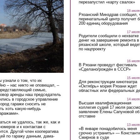
перезапустил «карту свалок»
18 июля
Рязанский Минздрав сообщил, 
перинатальный центр получит 
200 единиц оборудования
17 июля
Родители сообщили о нехватке
денег на завершение ремонта в
рязанской школе, который веде
по нацпроекту
16 июля
В Рязани проведут фестиваль
«Сделано/рождён в СССР»
15 июля
 узнали о том, что их
Для реконструкции кинотеатра
но – нас никто не оповещал, –
«Октябрь» мэрия Рязани ждет
 представляющий семью,
областных или федеральных де
говор аренды наш председатель
ились в городское управление
14 июля
Высшая квалификационная
город гаражи сносить не
коллегия судей 17 июля рассмо
ть хоть какую-нибудь
заявление Елены Сапуновой об
гаражами».
отставке
ться не удалось, так же, как и
13 июля
номеров и к контактам с
«В январе понадобилось меня
ится. Другой член кооператива
срочно устранить» — Констант
дей по гаражу данным, дама-
Смирнов в суде