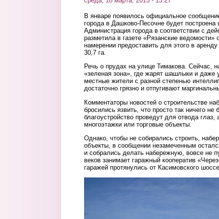
среда, 18 марта, 2015 - 13:27
В январе появилось официальное сообщение,
города в Дашково-Песочне будет построена 
Администрация города в соответствии с де
разметила в газете «Рязанские ведомости»
намерении предоставить для этого в аренд
30,7 га.
Речь о прудах на улице Тимакова. Сейчас, н
«зеленая зона», где жарят шашлыки и даже
местные жители с разной степенью интеллиг
достаточно грязно и отпугивают маргинальн
Комментаторы новостей о строительстве наб
бросились язвить, что просто так ничего не 
благоустройство проведут для отвода глаз, 
многоэтажки или торговые объекты.
Однако, чтобы не собирались строить, наб
объекты, в сообщении незамеченным остался 
и собрались делать набережную, вовсе не п
веков занимает гаражный кооператив «Через
гаражей протянулись от Касимовского шоссе
2.jpg