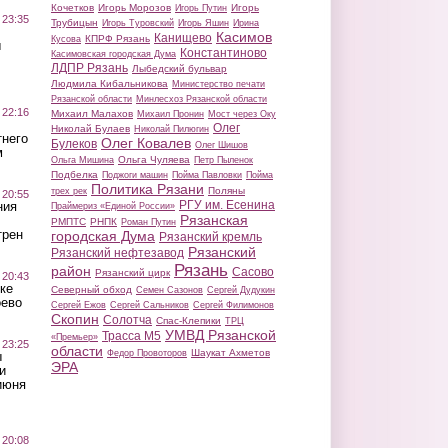
Кочетков
Игорь Морозов
Игорь
Игорь Путин
 23:35
Трубицын
Игорь Туровский
Игорь Яшин
Ирина
Касимов
Канищево
КПРФ Рязань
Кусова
ы
Константиново
Касимовская городская Дума
ЛДПР Рязань
Лыбедский бульвар
Людмила Кибальникова
Министерство печати
Рязанской области
Минлесхоз Рязанской области
 22:16
Михаил Малахов
Михаил Пронин
Мост через Оку
Олег
Николай Булаев
Николай Пилюгин
тнего
Олег Ковалев
Булеков
Олег Шишов
м
Ольга Чуляева
Ольга Мишина
Петр Пыленок
Подбелка
Поджоги машин
Пойма Павловки
Пойма
Политика Рязани
Поляны
трех рек
 20:55
РГУ им. Есенина
ния
Праймериз «Единой России»
Рязанская
РМПТС
РНПК
Роман Путин
трен
городская Дума
Рязанский кремль
Рязанский
Рязанский нефтезавод
Рязань
район
Сасово
Рязанский цирк
 20:43
ке
Северный обход
Семен Сазонов
Сергей Дудукин
оево
Сергей Ежов
Сергей Сальников
Сергей Филимонов
Скопин
Солотча
Спас-Клепики
ТРЦ
УМВД Рязанской
Трасса М5
«Премьер»
 23:25
области
Шаукат Ахметов
Федор Провоторов
ы
ЭРА
и
июня
 20:08