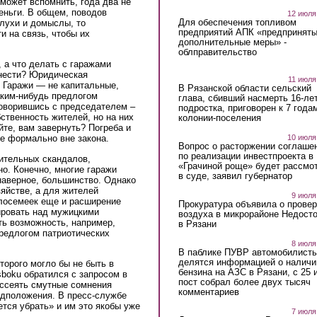
 может вспомнить, года два не
еньги. В общем, поводов
12 июля
Для обеспечения топливом
лухи и домыслы, то
предприятий АПК «предпринят
 на связь, чтобы их
дополнительные меры» -
облправительство
, а что делать с гаражами
снести? Юридическая
11 июля
. Гаражи — не капитальные,
В Рязанской области сельский
аким-нибудь предлогом
глава, сбивший насмерть 16-ле
оговорившись с председателем –
подростка, приговорен к 7 года
бственность жителей, но на них
колонии-поселения
йте, вам завернуть? Погреба и
10 июля
е формально вне закона.
Вопрос о расторжении соглаше
по реализации инвестпроекта в
ительных скандалов,
«Грачиной роще» будет рассмо
о. Конечно, многие гаражи
в суде, заявил губернатор
наверное, большинство. Однако
зяйстве, а для жителей
9 июля
лосемеек еще и расширение
Прокуратура объявила о провер
ировать над мужицкими
воздуха в микрорайоне Недост
ть возможность, например,
в Рязани
редлогом патриотических
8 июля
В паблике ПУВР автомобилист
делятся информацией о наличи
торого могло бы не быть в
бензина на АЗС в Рязани, с 25 
sboku обратился с запросом в
пост собрал более двух тысяч
ссеять смутные сомнения
комментариев
дположения. В пресс-службе
тся убрать» и им это якобы уже
7 июля