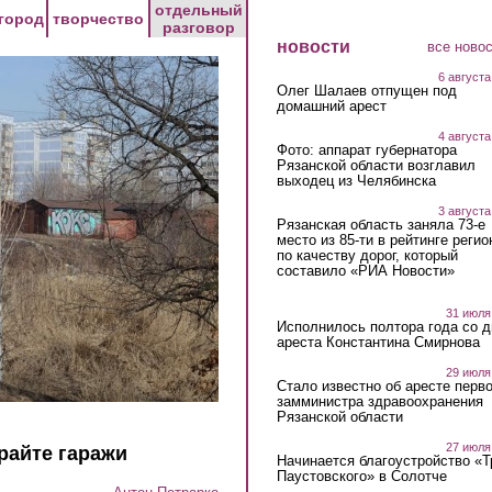
отдельный
город
творчество
разговор
новости
все ново
6 августа
Олег Шалаев отпущен под
домашний арест
4 августа
Фото: аппарат губернатора
Рязанской области возглавил
выходец из Челябинска
3 августа
Рязанская область заняла 73-е
место из 85-ти в рейтинге регио
по качеству дорог, который
составило «РИА Новости»
31 июля
Исполнилось полтора года со д
ареста Константина Смирнова
29 июля
Стало известно об аресте перво
замминистра здравоохранения
Рязанской области
27 июля
райте гаражи
Начинается благоустройство «
Паустовского» в Солотче