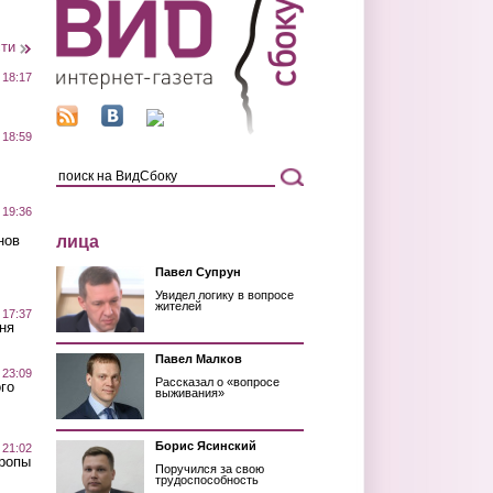
сти
 18:17
 18:59
 19:36
лица
нов
Павел Супрун
Увидел логику в вопросе
жителей
 17:37
ня
Павел Малков
 23:09
Рассказал о «вопросе
го
выживания»
Борис Ясинский
 21:02
Тропы
Поручился за свою
трудоспособность