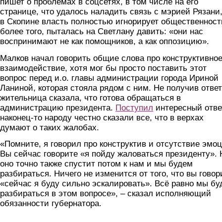
пишет о проблемах в соцсетях, в том числе на его
странице, что удалось наладить связь с мэрией Рязани,
в Скопине власть полностью игнорирует общественност
более того, пыталась на Светлану давить: «они нас
воспринимают не как помощников, а как оппозицию».
Малков начал говорить общие слова про конструктивно
взаимодействие, хотя мог бы просто поставить этот
вопрос перед и.о. главы администрации города Ириной
Ланиной, которая стояла рядом с ним. Не получив ответ
жительница сказала, что готова обращаться в
администрацию президента.
Поступил
интересный отве
наконец-то народу честно сказали все, что в верхах
думают о таких жалобах.
«Помните, я говорил про конструктив и отсутствие эмоц
Вы сейчас говорите «я пойду жаловаться президенту». 
оно точно также спустит потом к нам и мы будем
разбираться. Ничего не изменится от того, что вы говор
«сейчас я буду сильно эскалировать». Всё равно мы б
разбираться в этом вопросе», – сказал исполняющий
обязанности губернатора.