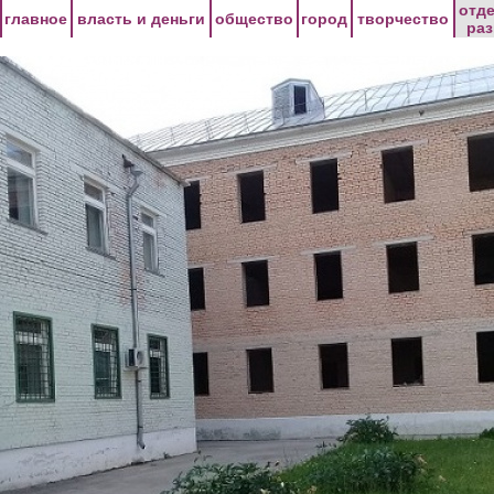
Перейти к основному содержанию
отд
главное
власть и деньги
общество
город
творчество
ра