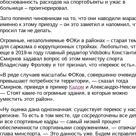
обоснованность расходов на спортобъекты и ужас в
больнице – проигнорировал.
Зато попенял чиновникам на то, что они наводили мара
именно к этому приезду – он это заметил и напомнил, ч
просил так не делать.
Огромные, незаполняемые ФОКи в районах – старая те
для сарказма о коррупционных стройках. Любопытно, чт
еще в 2019-м году главный редактор Vidsboku Констант
Смирнов задавал вопрос об этом министру спорта
Владиславу Фролову и тот признал, что «перекос есть».
«В ряде случаев масштабы ФОКов, совершенно очевид
превышают потребности территории, — сказал тогда
Смирнов, приведя в пример
Кадом
и Александро-Невски
— Стоят какие-то огромные здания, в которые можно
уместить этот район».
«Ну оценка дана однозначная: существует перекос у нас
регионе. То есть в том месте, где сосредоточены все де
и все спортивные кадры — самый низкий процент
обеспеченности спортивными сооружениями, — отвеча
глава минспорта. — Это данность уже. Будем исправлят