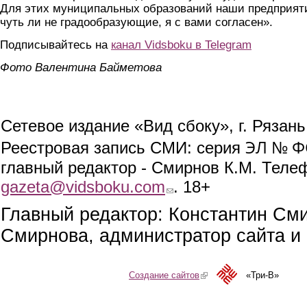
Для этих муниципальных образований наши предприят
чуть ли не градообразующие, я с вами согласен».
Подписывайтесь на
канал Vidsboku в Telegram
Фото Валентина Байметова
Сетевое издание «Вид сбоку», г. Рязан
ЭЛ № ФС
Реестровая запись СМИ: серия
главный редактор - Смирнов К.М. Телефо
gazeta@vidsboku.com
(link sends e-mail)
. 18+
Главный редактор: Константин См
Смирнова, администратор сайта и 
Создание сайтов
(link is external)
«Три-В»