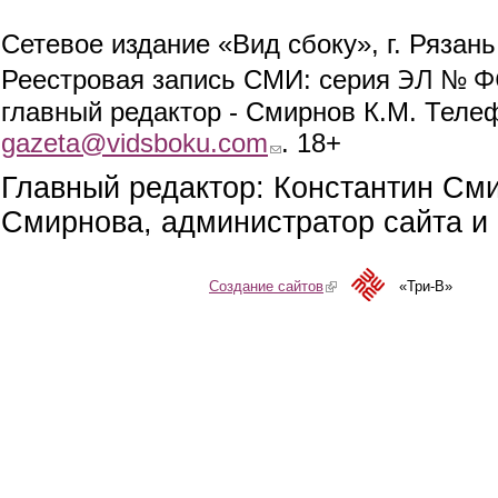
Сетевое издание «Вид сбоку», г. Рязан
ЭЛ № ФС
Реестровая запись СМИ: серия
главный редактор - Смирнов К.М. Телефо
gazeta@vidsboku.com
(link sends e-mail)
. 18+
Главный редактор: Константин См
Смирнова, администратор сайта и 
Создание сайтов
(link is external)
«Три-В»