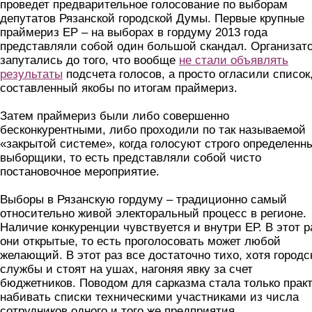
проведет предварительное голосование по выборам
депутатов Рязанской городской Думы. Первые крупные
праймериз ЕР – на выборах в гордуму 2013 года
представляли собой один большой скандал. Организат
запутались до того, что вообще
не стали объявлять
результаты
подсчета голосов, а просто огласили список
составленный якобы по итогам праймериз.
Затем праймериз были либо совершенно
бесконкурентными, либо проходили по так называемой
«закрытой системе», когда голосуют строго определенн
выборщики, то есть представляли собой чисто
постановочное мероприятие.
Выборы в Рязанскую гордуму – традиционно самый
относительно живой электоральный процесс в регионе.
Наличие конкуренции чувствуется и внутри ЕР. В этот р
они открытые, то есть проголосовать может любой
желающий. В этот раз все достаточно тихо, хотя городс
службы и стоят на ушах, нагоняя явку за счет
бюджетников. Поводом для сарказма стала только прак
набивать списки техническими участниками из числа
сотрудников одного и того же предприятия,