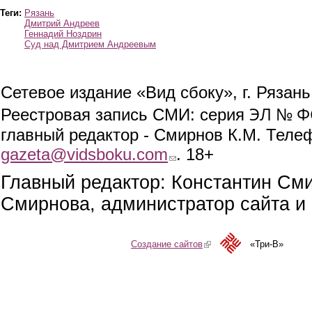
Теги:
Рязань
Дмитрий Андреев
Геннадий Ноздрин
Суд над Дмитрием Андреевым
Сетевое издание «Вид сбоку», г. Рязан
ЭЛ № ФС
Реестровая запись СМИ: серия
главный редактор - Смирнов К.М. Телефо
gazeta@vidsboku.com
(link sends e-mail)
. 18+
Главный редактор: Константин См
Смирнова, администратор сайта и 
Создание сайтов
(link is external)
«Три-В»