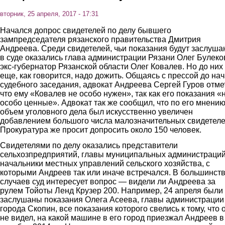
вторник, 25 апреля, 2017 - 17:31
Начался допрос свидетелей по делу бывшего
зампредседателя рязанского правительства Дмитрия
Андреева. Среди свидетелей, чьи показания будут заслуш
в суде оказались глава администрации Рязани Олег Булеко
экс-губернатор Рязанской области Олег Ковалев. Но до них
еще, как говорится, надо дожить. Общаясь с прессой до на
судебного заседания, адвокат Андреева Сергей Гуров отме
что ему «Ковалев не особо нужен», так как его показания «
особо ценные». Адвокат так же сообщил, что по его мнени
объем уголовного дела был искусственно увеличен
добавлением большого числа малозначительных свидетеле
Прокуратура же просит допросить около 150 человек.
Свидетелями по делу оказались представители
сельхозпредприятий, главы муниципальных администраций
начальники местных управлений сельского хозяйства, с
которыми Андреев так или иначе встречался. В большинст
случаев суд интересует вопрос — видели ли Андреева за
рулем Тойоты Ленд Крузер 200. Например, 24 апреля были
заслушаны показания Олега Асеева, главы администрации
города Скопин, все показания которого свелись к тому, что 
не видел, на какой машине в его город приезжал Андреев в