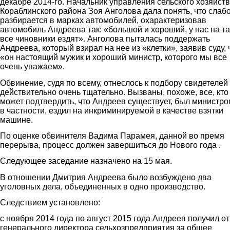
декабре 2014-го. Начальник управления сельского хозяйст
Кораблинского района Зоя Анголова дала понять, что слаб
разбирается в марках автомобилей, охарактеризовав
автомобиль Андреева так: «большой и хороший, у нас на та
все чиновники ездят». Анголова пыталась поддержать
Андреева, который взирал на нее из «клетки», заявив суду, 
«он настоящий мужик и хороший министр, которого мы все
очень уважаем».
Обвинение, судя по всему, отнеслось к подбору свидетелей
действительно очень тщательно. Вызваны, похоже, все, кто
может подтвердить, что Андреев существует, был министро
в частности, ездил на инкриминируемой в качестве взятки
машине.
По оценке обвинителя Вадима Парамея, данной во премя
перерыва, процесс должен завершиться до Нового года .
Следующее заседание назначено на 15 мая.
В отношении Дмитрия Андреева было возбуждено два
уголовных дела, объединенных в одно производство.
Следствием установлено:
с ноября 2014 года по август 2015 года Андреев получил от
генерального директора сельхозпредприятия за общее