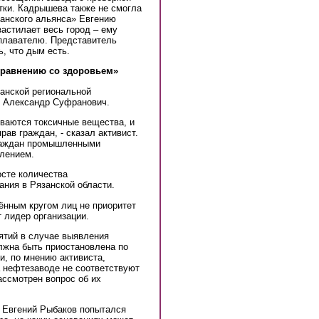
тки. Кадрышева также не смогла
занского альянса» Евгению
застилает весь город – ему
оплавателю. Представитель
ь, что дым есть.
сравнению со здоровьем»
анской региональной
 Александр Суфранович.
ваются токсичные вещества, и
ав граждан, - сказал активист.
раждан промышленными
лением.
осте количества
ания в Рязанской области.
ённым кругом лиц не приоритет
т лидер организации.
ятий в случае выявления
лжна быть приостановлена по
и, по мнению активиста,
а нефтезаводе не соответствуют
ассмотрен вопрос об их
» Евгений Рыбаков попытался