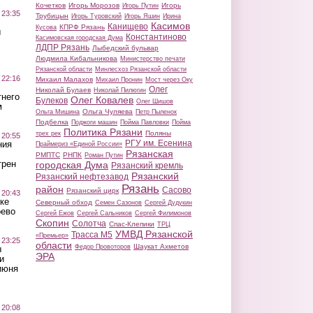
Кочетков
Игорь Морозов
Игорь
Игорь Путин
 23:35
Трубицын
Игорь Туровский
Игорь Яшин
Ирина
Касимов
Канищево
КПРФ Рязань
Кусова
ы
Константиново
Касимовская городская Дума
ЛДПР Рязань
Лыбедский бульвар
Людмила Кибальникова
Министерство печати
Рязанской области
Минлесхоз Рязанской области
 22:16
Михаил Малахов
Михаил Пронин
Мост через Оку
Олег
Николай Булаев
Николай Пилюгин
тнего
Олег Ковалев
Булеков
Олег Шишов
м
Ольга Чуляева
Ольга Мишина
Петр Пыленок
Подбелка
Поджоги машин
Пойма Павловки
Пойма
Политика Рязани
Поляны
трех рек
 20:55
РГУ им. Есенина
ния
Праймериз «Единой России»
Рязанская
РМПТС
РНПК
Роман Путин
трен
городская Дума
Рязанский кремль
Рязанский
Рязанский нефтезавод
Рязань
район
Сасово
Рязанский цирк
 20:43
ке
Северный обход
Семен Сазонов
Сергей Дудукин
оево
Сергей Ежов
Сергей Сальников
Сергей Филимонов
Скопин
Солотча
Спас-Клепики
ТРЦ
УМВД Рязанской
Трасса М5
«Премьер»
 23:25
области
Шаукат Ахметов
Федор Провоторов
ы
ЭРА
и
июня
 20:08