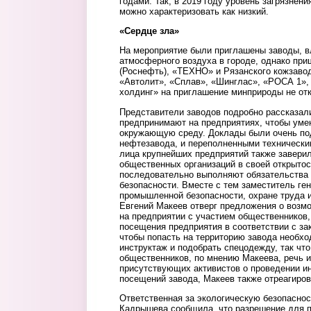
годами. Так, в 2019 году уровень загрязнени
можно характеризовать как низкий.
«Сердце зла»
На мероприятие были приглашены заводы, 
атмосферного воздуха в городе, однако пр
(Роснефть), «ТЕХНО» и Рязанского кожзаво
«Автолит», «Сплав», «Шинглас», «РОСА 1»,
холдинг» на приглашение минприроды не от
Представители заводов подробно рассказали
предпринимают на предприятиях, чтобы уме
окружающую среду. Доклады были очень по
нефтезавода, и переполненными техническ
лица крупнейших предприятий также завери
общественных организаций в своей открытос
последовательно выполняют обязательства
безопасности. Вместе с тем заместитель ге
промышленной безопасности, охране труда 
Евгений Макеев отверг предложения о возм
на предприятии с участием общественников
посещения предприятия в соответствии с за
чтобы попасть на территорию завода необх
инструктаж и подобрать спецодежду, так что
общественников, по мнению Макеева, речь 
присутствующих активистов о проведении и
посещений завода, Макеев также отреагиров
Ответственная за экологическую безопасно
Кадрышева сообщила, что разрешение для п