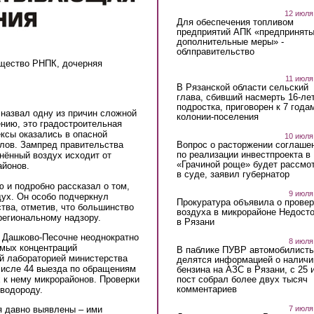
12 июля
Для обеспечения топливом
предприятий АПК «предпринят
дополнительные меры» -
облправительство
бщество РНПК, дочерняя
11 июля
В Рязанской области сельский
глава, сбивший насмерть 16-ле
подростка, приговорен к 7 года
 назвал одну из причин сложной
колонии-поселения
ению, это градостроительная
ексы оказались в опасной
10 июля
Вопрос о расторжении соглаше
злов. Зампред правительства
по реализации инвестпроекта в
знённый воздух исходит от
«Грачиной роще» будет рассмо
айонов.
в суде, заявил губернатор
 и подробно рассказал о том,
9 июля
дух. Он особо подчеркнул
Прокуратура объявила о провер
тва, отметив, что большинство
воздуха в микрорайоне Недост
региональному надзору.
в Рязани
в Дашково-Песочне неоднократно
8 июля
мых концентраций
В паблике ПУВР автомобилист
й лабораторией министерства
делятся информацией о наличи
числе 44 выезда по обращениям
бензина на АЗС в Рязани, с 25 
пост собрал более двух тысяч
 к нему микрорайонов. Проверки
комментариев
водороду.
7 июля
я давно выявлены – ими