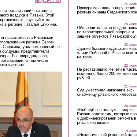
Игорь Егошин
25 июля
Прокуратура нашла нарушения
нных организаций состоялся
режима охраны Сегденского озе
ного воздуха в Рязани. Этой
 организовать круглый стол
24 июля
а в регионе Наталья Епихина,
Облправительство создаст ком
по территориальной обороне и
защите объектов Рязанской обл
ля правительства Рязанской
опользования региона Сергей
23 июля
а Сорокина, уполномоченный по
Здание бывшего «Детского мир
ы облдумы, представители
улице Соборной в Рязани выст
дзора, Росприроднадзора,
на торги
организаций, в том числе
ышим чистым».
22 июля
На реставрацию мечети в Каси
выделено более 200 миллионов
рублей
21 июля
Суд ужесточил наказание экс-
снабженцу рязанского хлебоза
20 июля
«Всё идёт по плану» — мэрия
Рязани родителям, которые пр
о дофинансировании ремонта в
рязанской школе
19 июля
«Экологический рязанский алья