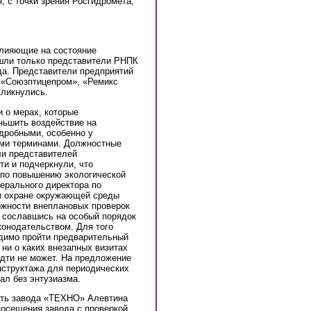
я, с точки зрения Росгидромета,
влияющие на состояние
ишли только представители РНПК
да. Представители предприятий
 «Союзптицепром», «Ремикс
кликнулись.
 о мерах, которые
ньшить воздействие на
дробными, особенно у
ими терминами. Должностные
ли представителей
ти и подчеркнули, что
 по повышению экологической
нерального директора по
и охране окружающей среды
ожности внеплановых проверок
, сославшись на особый порядок
конодательством. Для того
одимо пройти предварительный
 ни о каких внезапных визитах
идти не может. На предложение
нструктажа для периодических
ал без энтузиазма.
сть завода «ТЕХНО» Алевтина
осещения завода с проверкой