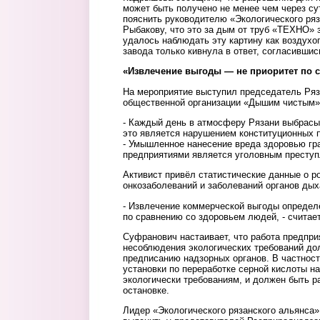
может быть получено не менее чем через су
пояснить руководителю «Экологического ря
Рыбакову, что это за дым от труб «ТЕХНО» 
удалось наблюдать эту картину как воздух
завода только кивнула в ответ, согласившис
«Извлечение выгоды — не приоритет по 
На мероприятие выступил председатель Ряз
общественной организации «Дышим чистым»
- Каждый день в атмосферу Рязани выбрасы
это является нарушением конституционных пр
- Умышленное нанесение вреда здоровью г
предприятиями является уголовным преступ
Активист привёл статистические данные о р
онкозаболеваний и заболеваний органов дых
- Извлечение коммерческой выгоды определ
по сравнению со здоровьем людей, - считае
Суфранович настаивает, что работа предпри
несоблюдения экологических требований до
предписанию надзорных органов. В частност
установки по переработке серной кислоты н
экологически требованиям, и должен быть р
остановке.
Лидер «Экологического рязанского альянса