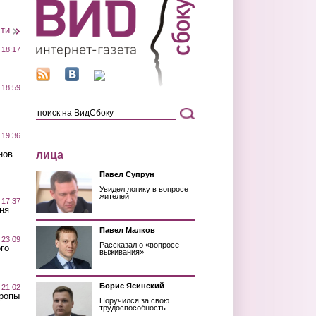
сти
 18:17
 18:59
 19:36
лица
нов
Павел Супрун
Увидел логику в вопросе
жителей
 17:37
ня
Павел Малков
 23:09
Рассказал о «вопросе
го
выживания»
Борис Ясинский
 21:02
Тропы
Поручился за свою
трудоспособность