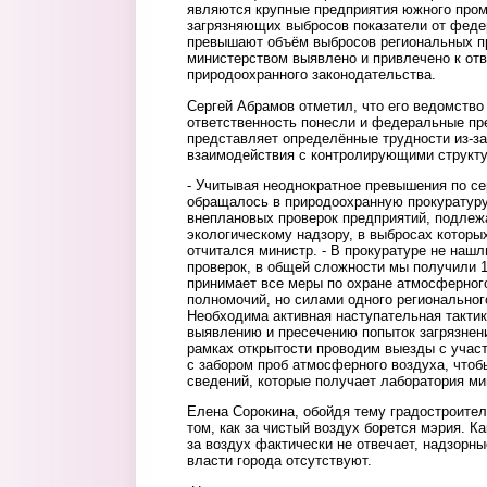
являются крупные предприятия южного про
загрязняющих выбросов показатели от феде
превышают объём выбросов региональных п
министерством выявлено и привлечено к от
природоохранного законодательства.
Сергей Абрамов отметил, что его ведомство
ответственность понесли и федеральные пре
представляет определённые трудности из-за
взаимодействия с контролирующими структу
- Учитывая неоднократное превышения по с
обращалось в природоохранную прокуратуру
внеплановых проверок предприятий, подле
экологическому надзору, в выбросах которы
отчитался министр. - В прокуратуре не наш
проверок, в общей сложности мы получили 1
принимает все меры по охране атмосферного
полномочий, но силами одного региональног
Необходима активная наступательная тактик
выявлению и пресечению попыток загрязнен
рамках открытости проводим выезды с учас
с забором проб атмосферного воздуха, что
сведений, которые получает лаборатория ми
Елена Сорокина, обойдя тему градостроител
том, как за чистый воздух борется мэрия. К
за воздух фактически не отвечает, надзорн
власти города отсутствуют.