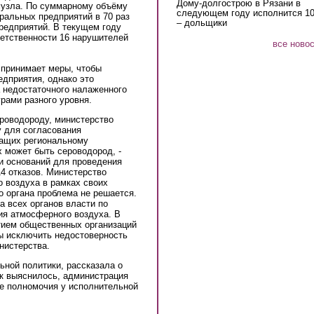
Дому-долгострою в Рязани в
музла. По суммарному объёму
следующем году исполнится 10
ральных предприятий в 70 раз
– дольщики
редприятий. В текущем году
ветственности 16 нарушителей
все ново
 принимает меры, чтобы
дприятия, однако это
 недостаточного налаженного
рами разного уровня.
ероводороду, министерство
 для согласования
жащих региональному
х может быть сероводород, -
ли оснований для проведения
4 отказов. Министерство
 воздуха в рамках своих
о органа проблема не решается.
а всех органов власти по
ия атмосферного воздуха. В
тием общественных организаций
бы исключить недостоверность
нистерства.
ьной политики, рассказала о
ак выяснилось, администрация
ые полномочия у исполнительной