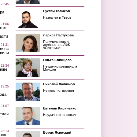
 23:45
Рустам Халиков
ра
Назначен в Тверь
 21:06
итет
Лариса Пастухова
асти
Получила новую
 21:31
должность в АФК
«Система»
а» на
авили
Ольга Свинцова
 22:34
Неудачно крышанула
мове
Минфин
Николай Любимов
 19:25
Не получил портрет
вода
 21:07
Евгений Кириченко
осили
Неудачно станцевал
 23:13
Борис Ясинский
нс»