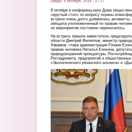
среда, 9 октября, 2019 - 17:17
8 октября в конференц-зале Дома обществе
«круглый стол»
по вопросу охраны атмосфер
встречи очень долго добивались активисты,
обещала уполномоченный по правам человек
но мероприятие постоянно переносилось.
На встречу пришли заместитель председате
области Дмитрий Филиппов, министр природ
Абрамов, глава администрации Рязани Елен
правам человека Наталья Епихина, депутат
природоохранной прокуратуры, Роспотребна
Росгидромета, предприятий и общественных 
«Экологического рязанского альянса» и «Д
119_vyezdo2.png