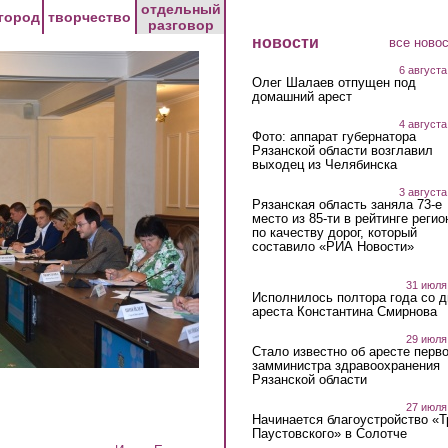
отдельный
город
творчество
разговор
новости
все ново
6 августа
Олег Шалаев отпущен под
домашний арест
4 августа
Фото: аппарат губернатора
Рязанской области возглавил
выходец из Челябинска
3 августа
Рязанская область заняла 73-е
место из 85-ти в рейтинге регио
по качеству дорог, который
составило «РИА Новости»
31 июля
Исполнилось полтора года со д
ареста Константина Смирнова
29 июля
Стало известно об аресте перво
замминистра здравоохранения
Рязанской области
27 июля
Начинается благоустройство «
Паустовского» в Солотче