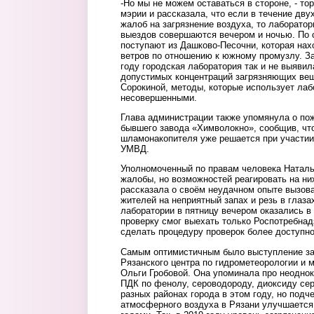
-Но мы не можем оставаться в стороне, - т
мэрии и рассказала, что если в течение дву
жалоб на загрязнение воздуха, то лаборато
выездов совершаются вечером и ночью. По 
поступают из Дашково-Песочни, которая на
ветров по отношению к южному промузлу. За
году городская лаборатория так и не выяви
допустимых концентраций загрязняющих вещ
Сорокиной, методы, которые использует лаб
несовершенными.
Глава администрации также упомянула о пож
бывшего завода «Химволокно», сообщив, чт
шламонакопителя уже решается при участии
УМВД.
Уполномоченный по правам человека Наталь
жалобы, но возможностей реагировать на ни
рассказала о своём неудачном опыте вызов
жителей на неприятный запах и резь в глаза
лаборатории в пятницу вечером оказались в
проверку смог выехать только Роспотребна
сделать процедуру проверок более доступно
Самым оптимистичным было выступление за
Рязанского центра по гидрометеорологии и
Ольги Гробовой. Она упоминала про неодно
ПДК по фенолу, сероводороду, диоксиду се
разных районах города в этом году, но подч
атмосферного воздуха в Рязани улучшаетс