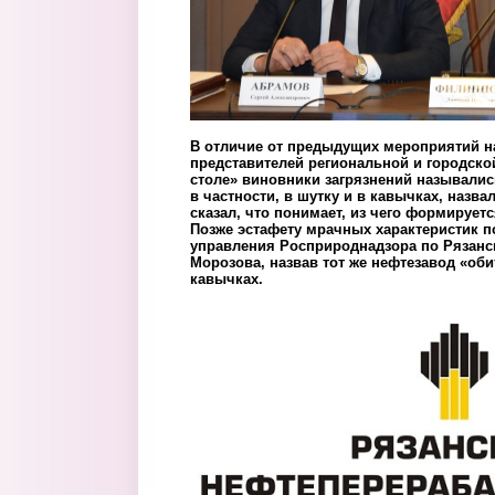
В отличие от предыдущих мероприятий на
представителей региональной и городской
столе» виновники загрязнений называли
в частности, в шутку и в кавычках, назва
сказал, что понимает, из чего формирует
Позже эстафету мрачных характеристик п
управления Росприроднадзора по Рязанс
Морозова, назвав тот же нефтезавод «оби
кавычках.
119_vyezdov4.png