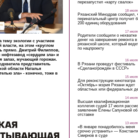
перезапустил «карту свалок»
18 июля
Рязанский Минздрав сообщил, 
перинатальный центр получит 
200 единиц оборудования
17 июля
Родители сообщили о нехватке
денег на завершение ремонта в
 тему экологии с участием
рязанской школе, который веде
 власти, на этом «круглом
по нацпроекту
сь прямо. Дмитрий Филиппов,
л нефтезавод «сердцем зла» и
ся запах, мучающий горожан.
16 июля
В Рязани проведут фестиваль
одхватила представитель
«Сделано/рождён в СССР»
кой области Наталья
телью зла» - конечно, тоже в
15 июля
Для реконструкции кинотеатра
«Октябрь» мэрия Рязани ждет
областных или федеральных де
14 июля
Высшая квалификационная
коллегия судей 17 июля рассмо
заявление Елены Сапуновой об
отставке
13 июля
«В январе понадобилось меня
срочно устранить» — Констант
Смирнов в суде