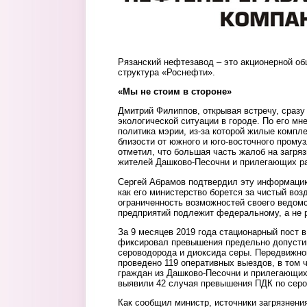
Рязанский нефтезавод – это акционерной о
структура «Роснефти».
«Мы не стоим в стороне»
Дмитрий Филиппов, открывая встречу, сразу
экологической ситуации в городе. По его мн
политика мэрии, из-за которой жилые компл
близости от южного и юго-восточного прому
отметил, что большая часть жалоб на загря
жителей Дашково-Песочни и прилегающих р
Сергей Абрамов подтвердил эту информацию
как его министерство борется за чистый воз
ограниченность возможностей своего ведомс
предприятий подлежит федеральному, а не 
За 9 месяцев 2019 года стационарный пост 
фиксировал превышения предельно допусти
сероводорода и диоксида серы. Передвижно
проведено 119 оперативных выездов, в том 
граждан из Дашково-Песочни и прилегающих
выявили 42 случая превышения ПДК по серо
Как сообщил министр, источники загрязнени