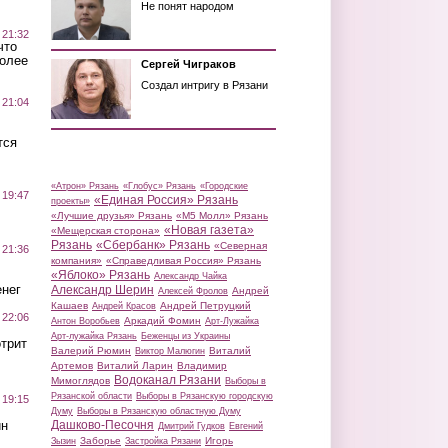
Не понят народом
 21:32
что
более
Сергей Чиграков
Создал интригу в Рязани
 21:04
тся
«Атрон» Рязань
«Глобус» Рязань
«Городские
 19:47
«Единая Россия» Рязань
проекты»
«Лучшие друзья» Рязань
«М5 Молл» Рязань
«Новая газета»
«Мещерская сторона»
Рязань
«Сбербанк» Рязань
«Северная
 21:36
компания»
«Справедливая Россия» Рязань
«Яблоко» Рязань
Александр Чайка
нег
Александр Шерин
Андрей
Алексей Фролов
Кашаев
Андрей Петруцкий
Андрей Красов
 22:06
Аркадий Фомин
Антон Воробьев
Арт-Лужайка
Арт-лужайка Рязань
Беженцы из Украины
трит
Валерий Рюмин
Виталий
Виктор Малюгин
Артемов
Виталий Ларин
Владимир
Водоканал Рязани
Мимоглядов
Выборы в
Рязанской области
Выборы в Рязанскую городскую
 19:15
Думу
Выборы в Рязанскую областную Думу
ин
Дашково-Песочня
Дмитрий Гудков
Евгений
Заборье
Игорь
Зызин
Застройка Рязани