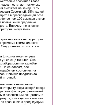
оржественно сообщила глава
х часов поступает несколько
рия выезжает на замер. 80%
словам Сорокиной, 68% жалоб
ходится в преобладающей розе
 более чем 100 выездов в этом
ла превышения предельно
еств. Впрочем, по мнению
оратория, могут быть
арах на свалке на территории
о проблема криминального
 Следственного комитета и
я Епихина тоже получает
х у неё ещё меньше. Она
а лаборатории по жалобам
х. По её словам, все
 нерабочем состоянии, на
дзор. Епихина предложила
й и точной.
местителя начальника
 мониторингу окружающей среды
кратные фиксации превышений
ры и взвешенным веществам в
еркнула, что в целом качество
я по сравнению с предыдущими