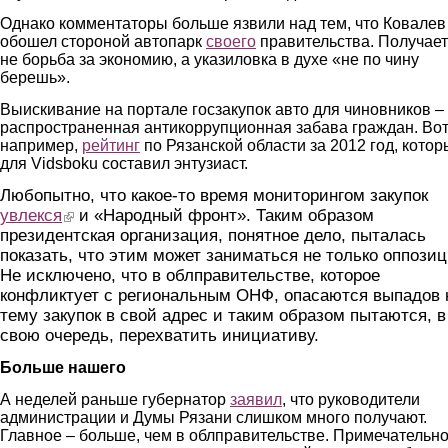
Однако комментаторы больше язвили над тем, что Ковалев
обошел стороной автопарк
своего
правительства. Получае
не борьба за экономию, а указиловка в духе «не по чину
берешь».
Выискивание на портале госзакупок авто для чиновников –
распространенная антикоррупционная забава граждан. Вот
например,
рейтинг
по Рязанской области за 2012 год, кото
для Vidsboku составил энтузиаст.
Любопытно, что какое-то время мониторингом закупок
увлекся
(link is external)
и «Народный фронт». Таким образом
президентская организация, понятное дело, пыталась
показать, что этим может заниматься не только оппозиц
Не исключено, что в облправительстве, которое
конфликтует с региональным ОНФ, опасаются выпадов 
тему закупок в свой адрес и таким образом пытаются, в
свою очередь, перехватить инициативу.
Больше нашего
А неделей раньше губернатор
заявил
, что руководители
администрации и Думы Рязани слишком много получают.
Главное – больше, чем в облправительстве. Примечательно