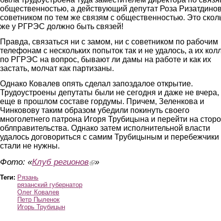
общественностью, а действующий депутат Роза Ризатдинов
советником по тем же связям с общественностью. Это скол
же у РГРЭС должно быть связей!
Правда, связаться ни с замом, ни с советником по рабочим
телефонам с нескольких попыток так и не удалось, а их кол
по РГРЭС на вопрос, бывают ли дамы на работе и как их
застать, молчат как партизаны.
Однако Ковалев опять сделал запоздалое открытие.
Трудоустроены депутаты были не сегодня и даже не вчера,
еще в прошлом составе гордумы. Причем, Зеленкова и
Чинковову таким образом убедили покинуть своего
многолетнего патрона Игоря Трубицына и перейти на стор
облправительства. Однако затем исполнительной власти
удалось договориться с самим Трубицыным и перебежчики
стали не нужны.
Фото: «
Клуб регионов
(link is external)
»
Теги:
Рязань
рязанский губернатор
Олег Ковалев
Петр Пыленок
Игорь Трубицын