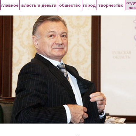
Перейти к основному содержанию
отд
главное
власть и деньги
общество
город
творчество
ра