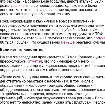
что расходы на содержание гордумы, действительно, были
резко
увеличены
в ее новом созыве, однако всем было
понятно, что это цена за повышение подконтрольности
депутатского корпуса облправительству.
Пока информации о каких-либо мерах во исполнение
губернаторского поручения нет и городским руководителям
продолжают выделять сотни тысяч рублей на брата. «На
словах» попытался сэкономить зампред гордумы от КПРФ
Петр Пыленок, который на голубом глазу заявил, что
получ
80 тысяч рублей, что существенно
меньше
реальной суммы
Если нет, то непонятно
На том же заседании правительства 13 мая Ковалев (цити
пресс-службу) «
отметил
, что, по имеющейся у него
информации, на ряде муниципальных предприятий появил
подразделения по связям с общественностью».
«Такие службы нужны лишь в том случае, если специалист
действительно работают с населением, в том числе с
обращениями и жалобами граждан, общественными
объединениями, а также помогают жителям в решении каки
то проблемных вопросов, входящих в компетенцию
организаций, – убеждал окружающих глава региона – Если
этого нет, то непонятно, зачем нужна эта структура». Несло