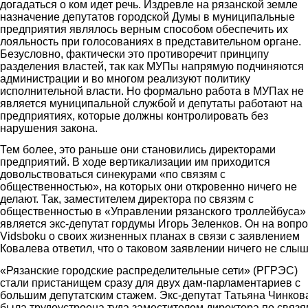
догадаться о ком идет речь. Издревле на рязанской земле
назначение депутатов городской Думы в муниципальные
предприятия являлось верным способом обеспечить их
лояльность при голосованиях в представительном органе.
Безусловно, фактически это противоречит принципу
разделения властей, так как МУПы напрямую подчиняются
администрации и во многом реализуют политику
исполнительной власти. Но формально работа в МУПах не
является муниципальной службой и депутаты работают на
предприятиях, которые должны контролировать без
нарушения закона.
Тем более, это раньше они становились директорами
предприятий. В ходе вертикализации им приходится
довольствоваться синекурами «по связям с
общественностью», на которых они откровенно ничего не
делают. Так, заместителем директора по связям с
общественностью в «Управлении рязанского троллейбуса»
является экс-депутат гордумы Игорь Зеленков. Он на вопро
Vidsboku о своих жизненных планах в связи с заявлением
Ковалева ответил, что о таковом заявлении ничего не слыш
«Рязанские городские распределительные сети» (РГРЭС)
стали пристанищем сразу для двух дам-парламентариев с
большим депутатским стажем. Экс-депутат Татьяна Чинков
была трудоустроена туда заместителем директора по связя