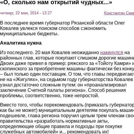
«О, сколько нам открытий чудных...»
четверг, 22 мая, 2014 - 13:27
Константин Сми
В последнее время губернатор Рязанской области Олег
Ковалев увлекся поиском способов сэкономить
муниципальные бюджеты.
Аналитика нужна
Из последнего. 20 мая Ковалев неожиданно
накинулся
на
районных глав, которые покупают слишком дорогие машин
Двоих даже привел в пример: ряжского за «Тойоту Камри» 
скопинского за приобретение машины фактически без конк
– был только один поставщик. О том, что главы передвигаю
не на «Жигулях», на седьмом году губернаторства Ковалев
узнал достаточно сложным путем: он «проанализировал
заключение Счетной палаты региона». Способ решения
проблемы, соответственно, тоже непростой.
Вместо того, чтобы порекомендовать (приказать губернато
как бы не может) муниципальным деятелям покупать маши
подешевле, глава региона поручил целым трем членам сво
правительства «разработать нормативные акты,
определяющие общие правила и подходы при покупке
служебных автомобилей» и... рекомендовать их!