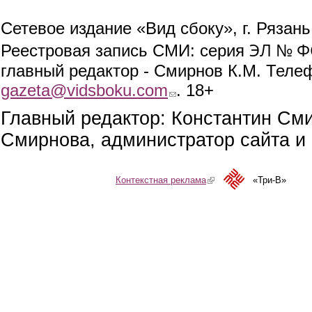
Сетевое издание «Вид сбоку», г. Рязан
ЭЛ № ФС
Реестровая запись СМИ: серия
главный редактор - Смирнов К.М. Телефо
gazeta@vidsboku.com
(link sends e-mail)
. 18+
Главный редактор: Константин См
Смирнова, администратор сайта и 
Контекстная реклама
(link is external)
«Три-В»