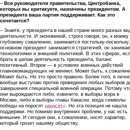
–
В
се руководители правительства, Центробанка,
которых вы критикуете, назначены президентом. А
президента ваша партия поддерживает. Как это
сочетается?
– Знаете, у президента в нашей стране много разных ви
деятельности. И экономикой, строго говоря, он, к моему
глубокому сожалению, занимается постольку-поскольку.
основном президент занимается стратегией, он занимае
технологиями и внешней политикой. В этих сферах, ес
брать в целом деятельность президента, баланс
позитивный. Второе — в условиях военных действий
главнокомандующих не меняют. Может быть, к сожален
Может быть. Но это просто правило. Более того, я личн
вообще выступаю против проведения любых выборов д
завершения специальной военной операции. Потому чт
они вырождаются либо, извините, в выборы мэра в
Москве, либо в выборы главы Хакасии, когда символы
победы на поросят
наносят
(link is external)
. Но эта позиция не нашла
поддержки. Но помимо внутренних проблем, у нас есть
внешние. И сегодня они, к сожалению, носят характер,
который грозит нашему обществу.