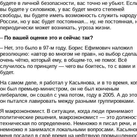
будете в личной безопасности, вас точно не убьют. Есл
вы будете у силовиков, у вас будет много степеней
свободы, вы будете иметь возможность служить народу
России, но у вас будет постоянная... ну, не постоянная, 
периодически может возникать, угроза жизни.
–
По вашей оценке это и сейчас так?
– Нет, это было в 97-м году. Борис Ефимович наложил
резолюцию: «автор во многом не прав», но выбор сдела
очень чётко, который ему, в общем-то, не помог. Всё
случилось по принципу — чего вы боитесь, то с вами и
будет.
На самом деле, я работал у Касьянова, и в то время, ко
он был премьер-министром, он не был конченым
либералом, он сошёл с ума потом, году в 2005. А до это
он пытался лавировать между разными группировками.
Я макроэкономист. В ситуации, когда люди принимают
политические решения, макроэкономист — это должнос
техническая по определению. Немножко я писал речи, и
немножко я занимался локальными вопросами. Касьяно
меня посадил в своё время на нефтяную промышленнос