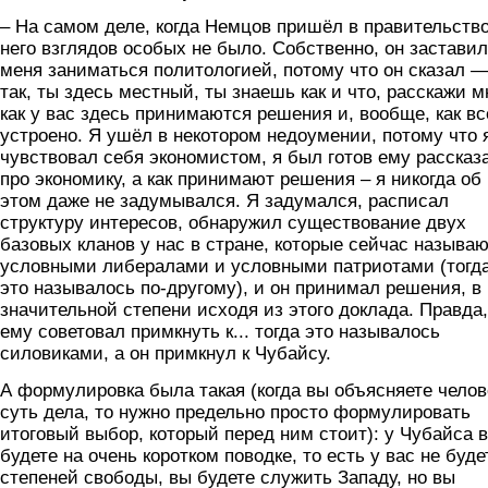
– На самом деле, когда Немцов пришёл в правительство
него взглядов особых не было. Собственно, он заставил
меня заниматься политологией, потому что он сказал 
так, ты здесь местный, ты знаешь как и что, расскажи м
как у вас здесь принимаются решения и, вообще, как вс
устроено. Я ушёл в некотором недоумении, потому что 
чувствовал себя экономистом, я был готов ему рассказ
про экономику, а как принимают решения – я никогда об
этом даже не задумывался. Я задумался, расписал
структуру интересов, обнаружил существование двух
базовых кланов у нас в стране, которые сейчас называ
условными либералами и условными патриотами (тогд
это называлось по-другому), и он принимал решения, в
значительной степени исходя из этого доклада. Правда,
ему советовал примкнуть к... тогда это называлось
силовиками, а он примкнул к Чубайсу.
А формулировка была такая (когда вы объясняете челов
суть дела, то нужно предельно просто формулировать
итоговый выбор, который перед ним стоит): у Чубайса 
будете на очень коротком поводке, то есть у вас не буде
степеней свободы, вы будете служить Западу, но вы