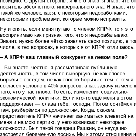
позицию. С другой стороны, я ж его знаю, я знаю, что он
носитель абсолютного, инфернального зла. Я знаю, что
такой же человек, как я, с некоторым недоработками,
некоторыми проблемами, которые можно исправить.
Ну и опять, если меня путают с членом КПРФ, то я это
воспринимаю как признак того, что я недорабатываю.
Значит, нужно более чётко заявлять свою позицию, в т
числе, в тех вопросах, в которых я от КПРФ отличаюсь.
–
А КПРФ ваш главный конкурент на левом поле?
– Вы знаете, честно, я рассматриваю публичную
деятельность, в том числе выборную, не как способ
борьбы с соседом, не как способ борьбы с тем, с кем я
согласен условно в 40% вопросов, а как задачу изменен
того, что у нас плохо. То есть, изменения социально-
экономической политики. Если кто-то ещё меня в этом
поддерживает — слава тебе, господи. Потом сочтёмся 
там, разберёмся по должностям. Когда, скажем,
представитель КПРФ начинает заниматься клеветой на
меня и на мою партию, у него возникают некоторые
сложности. Был такой товарищ Рашкин, он неудачно
застрелил беременную лосиху. Мы к этому отношения 