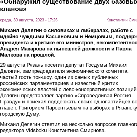
«Обнаружил существование двух базовы
кланов»
среда, 30 августа, 2023 - 17:26
Константин Сми
Михаил Делягин о силовиках и либералах, работе с
идейно чуждыми Касьяновым и Немцовым, поддер
президента и критике его министров, некомпетентно
Андрея Макарова на нынешней должности и Павла
Малкова на прошлой.
29 августа Рязань посетил депутат Госдумы Михаил
Делягин, зампредседателя экономического комитета,
частый гость ток-шоу, один из самых публичных
российских парламентариев и известный критик
экономических властей с лево-консервативных позиций
Делягин представляет партию «Справедливая Россия –
Правду» и приехал поддержать своих однопартийцев в
главе с Григорием Парсентьевым на выборах в Рязанск
городскую Думу.
Михаил Делягин ответил на несколько вопросов главног
редактора Vidsboku Константина Смирнова.