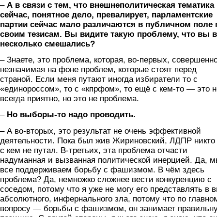
–
А в связи с тем, что внешнеполитическая тематика
сейчас, понятное дело, превалирует, парламентские
партии сейчас мало различаются в публичном поле 
своим тезисам. Вы видите такую проблему, что вы в
несколько смешались?
– Знаете, это проблема, которая, во-первых, совершенн
незначимая на фоне проблем, которые стоят перед
страной. Если меня путают иногда избиратели то с
«единороссом», то с «кпрфом», то ещё с кем-то — это н
всегда приятно, но это не проблема.
–
Но выборы-то надо проводить.
– А во-вторых, это результат не очень эффективной
деятельности. Пока был жив Жириновский, ЛДПР никто
с кем не путал. В-третьих, эта проблема отчасти
надуманная и вызванная политической инерцией. Да, 
все поддерживаем борьбу с фашизмом. В чём здесь
проблема? Да, немножко сложнее вести конкуренцию с
соседом, потому что я уже не могу его представлять в 
абсолютного, инфернального зла, потому что по главно
вопросу — борьбы с фашизмом, он занимает правильн