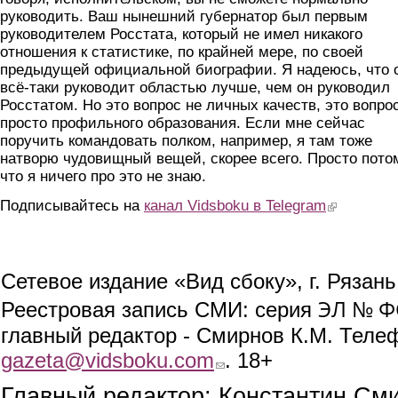
руководить. Ваш нынешний губернатор был первым
руководителем Росстата, который не имел никакого
отношения к статистике, по крайней мере, по своей
предыдущей официальной биографии. Я надеюсь, что 
всё-таки руководит областью лучше, чем он руководил
Росстатом. Но это вопрос не личных качеств, это вопро
просто профильного образования. Если мне сейчас
поручить командовать полком, например, я там тоже
натворю чудовищный вещей, скорее всего. Просто пото
что я ничего про это не знаю.
Подписывайтесь на
канал Vidsboku в Telegram
(link is extern
Сетевое издание «Вид сбоку», г. Рязан
ЭЛ № ФС
Реестровая запись СМИ: серия
главный редактор - Смирнов К.М. Телефо
gazeta@vidsboku.com
(link sends e-mail)
. 18+
Главный редактор: Константин См