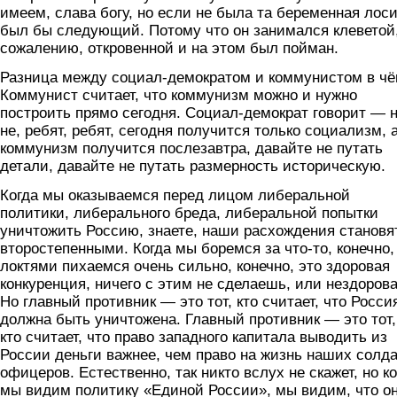
имеем, слава богу, но если не была та беременная лоси
был бы следующий. Потому что он занимался клеветой,
сожалению, откровенной и на этом был пойман.
Разница между социал-демократом и коммунистом в ч
Коммунист считает, что коммунизм можно и нужно
построить прямо сегодня. Социал-демократ говорит — н
не, ребят, ребят, сегодня получится только социализм, 
коммунизм получится послезавтра, давайте не путать
детали, давайте не путать размерность историческую.
Когда мы оказываемся перед лицом либеральной
политики, либерального бреда, либеральной попытки
уничтожить Россию, знаете, наши расхождения становя
второстепенными. Когда мы боремся за что-то, конечно
локтями пихаемся очень сильно, конечно, это здоровая
конкуренция, ничего с этим не сделаешь, или нездорова
Но главный противник — это тот, кто считает, что Росси
должна быть уничтожена. Главный противник — это тот,
кто считает, что право западного капитала выводить из
России деньги важнее, чем право на жизнь наших солда
офицеров. Естественно, так никто вслух не скажет, но ко
мы видим политику «Единой России», мы видим, что о