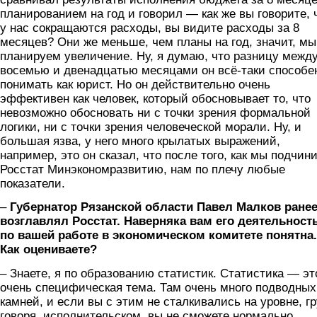
планированием на год и говорил — как же вы говорите, 
у нас сокращаются расходы, вы видите расходы за 8
месяцев? Они же меньше, чем планы на год, значит, мы
планируем увеличение. Ну, я думаю, что разницу межд
восемью и двенадцатью месяцами он всё-таки способе
понимать как юрист. Но он действительно очень
эффективен как человек, который обосновывает то, что
невозможно обосновать ни с точки зрения формальной
логики, ни с точки зрения человеческой морали. Ну, и
большая язва, у него много крылатых выражений,
например, это он сказал, что после того, как мы подчин
Росстат Минэкономразвитию, нам по плечу любые
показатели.
–
Губернатор Рязанской области Павел Малков ране
возглавлял Росстат. Наверняка вам его деятельност
по вашей работе в экономическом комитете понятна.
Как оцениваете?
– Знаете, я по образованию статистик. Статистика — эт
очень специфическая тема. Там очень много подводных
камней, и если вы с этим не сталкивались на уровне, г
говоря, исполнительском, вы не сможете нормально