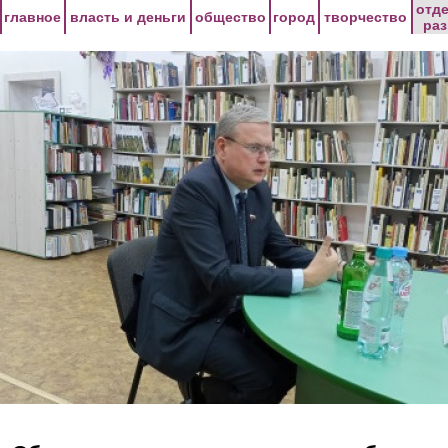
Перейти к основному содержанию
отд
главное
власть и деньги
общество
город
творчество
ра