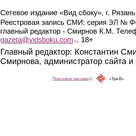
Сетевое издание «Вид сбоку», г. Рязан
ЭЛ № ФС
Реестровая запись СМИ: серия
главный редактор - Смирнов К.М. Телефо
gazeta@vidsboku.com
(link sends e-mail)
. 18+
Главный редактор: Константин См
Смирнова, администратор сайта и 
Поисковая реклама
(link is external)
«Три-В»