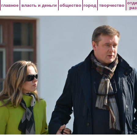
Перейти к основному содержанию
отд
главное
власть и деньги
общество
город
творчество
ра