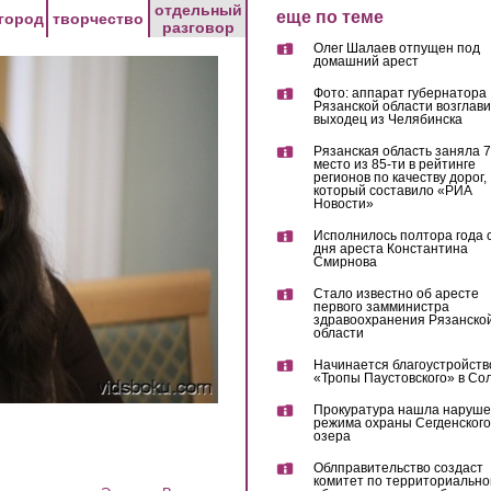
отдельный
еще по теме
город
творчество
разговор
Олег Шалаев отпущен под
домашний арест
Фото: аппарат губернатора
Рязанской области возглав
выходец из Челябинска
Рязанская область заняла 7
место из 85-ти в рейтинге
регионов по качеству дорог,
который составило «РИА
Новости»
Исполнилось полтора года 
дня ареста Константина
Смирнова
Стало известно об аресте
первого замминистра
здравоохранения Рязанско
области
Начинается благоустройств
«Тропы Паустовского» в Со
Прокуратура нашла наруш
режима охраны Сегденского
озера
Облправительство создаст
комитет по территориально