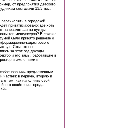
ример, от предприятия детского
удникам составили 13,3 тыс.
 перечислять в городской
удет приватизировано: где хоть
дет направляться на нужды
рманы топ-менеджеров? В связи с
рдумой было принято решение о
нформационно-кадастрового
ьству». Сколько оно
ились за этот год доходы
ектор и его замы, работавшие в
ректор и иже с ними в
о «обоснования» предложенным
й частник в первую, вторую и
 о том, как наполнить свой
бойного снабжения города
лей».