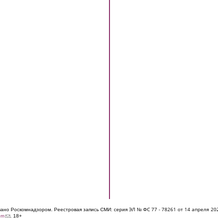
ЭЛ № ФС 77 - 7826
1 от 14 апреля 20
овано Роскомнадзором. Реестровая запись СМИ: серия
(link sends e-mail)
om
. 18+