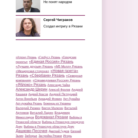
Не понят народом
Сергей Чиграков
Создал интригу в Рязани
«Атрон» Рязань
«Глобус» Рязань
«Городские
«Единая Россия» Рязань
проекты»
«Лучшие друзья» Рязань
«М5 Молл» Рязань
«Новая газета»
«Мещерская сторона»
Рязань
«Сбербанк» Рязань
«Северная
компания»
«Справедливая Россия» Рязань
«Яблоко» Рязань
Александр Чайка
Александр Шерин
Андрей
Алексей Фролов
Кашаев
Андрей Петруцкий
Андрей Красов
Аркадий Фомин
Антон Воробьев
Арт-Лужайка
Арт-лужайка Рязань
Беженцы из Украины
Валерий Рюмин
Виталий
Виктор Малюгин
Артемов
Виталий Ларин
Владимир
Водоканал Рязани
Мимоглядов
Выборы в
Рязанской области
Выборы в Рязанскую городскую
Думу
Выборы в Рязанскую областную Думу
Дашково-Песочня
Дмитрий Гудков
Евгений
Заборье
Игорь
Зызин
Застройка Рязани