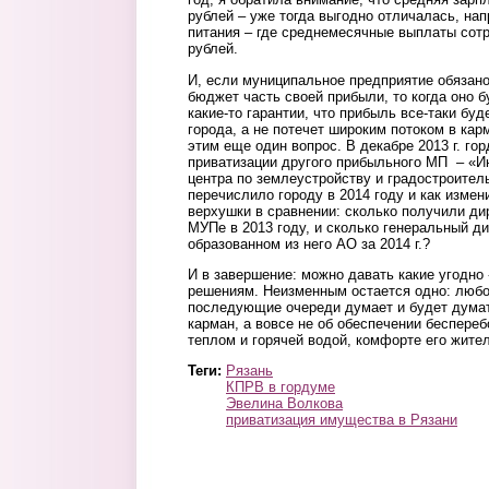
рублей – уже тогда выгодно отличалась, нап
питания – где среднемесячные выплаты сотр
рублей.
И, если муниципальное предприятие обязано
бюджет часть своей прибыли, то когда оно б
какие-то гарантии, что прибыль все-таки бу
города, а не потечет широким потоком в ка
этим еще один вопрос. В декабре 2013 г. го
приватизации другого прибыльного МП – «И
центра по землеустройству и градостроител
перечислило городу в 2014 году и как измен
верхушки в сравнении: сколько получили дир
МУПе в 2013 году, и сколько генеральный ди
образованном из него АО за 2014 г.?
И в завершение: можно давать какие угодн
решениям. Неизменным остается одно: любо
последующие очереди думает и будет думать
карман, а вовсе не об обеспечении беспере
теплом и горячей водой, комфорте его жите
Теги:
Рязань
КПРВ в гордуме
Эвелина Волкова
приватизация имущества в Рязани