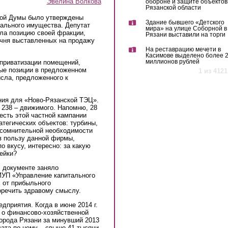
Эвелина Волкова
обороне и защите объектов
Рязанской области
кой Думы было утверждены
Здание бывшего «Детского
пального имущества. Депутат
мира» на улице Соборной в
ла позицию своей фракции,
Рязани выставили на торги
ечня выставленных на продажу
На реставрацию мечети в
Касимове выделено более 
миллионов рублей
приватизации помещений,
ные позиции в предложенном
1 из 4121
сла, предложенного к
ния для «Ново-Рязанской ТЭЦ».
 238 – движимого. Напомню, 28
есть этой частной кампании
атегических объектов: турбины,
а сомнительной необходимости
в пользу данной фирмы,
о вкусу, интересно: за какую
пейки?
 документе заняло
МУП «Управление капитального
 от прибыльного
оречить здравому смыслу.
дприятия. Когда в июне 2014 г.
 о финансово-хозяйственной
орода Рязани за минувший 2013
лата по нему – свыше 41 тысячи