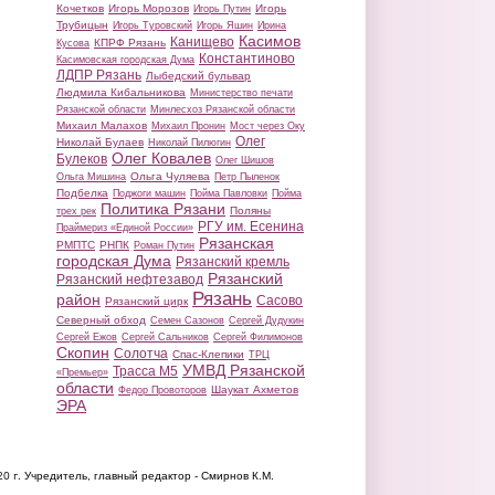
Кочетков
Игорь Морозов
Игорь
Игорь Путин
Трубицын
Игорь Туровский
Игорь Яшин
Ирина
Касимов
Канищево
КПРФ Рязань
Кусова
Константиново
Касимовская городская Дума
ЛДПР Рязань
Лыбедский бульвар
Людмила Кибальникова
Министерство печати
Рязанской области
Минлесхоз Рязанской области
Михаил Малахов
Михаил Пронин
Мост через Оку
Олег
Николай Булаев
Николай Пилюгин
Олег Ковалев
Булеков
Олег Шишов
Ольга Чуляева
Ольга Мишина
Петр Пыленок
Подбелка
Поджоги машин
Пойма Павловки
Пойма
Политика Рязани
Поляны
трех рек
РГУ им. Есенина
Праймериз «Единой России»
Рязанская
РМПТС
РНПК
Роман Путин
городская Дума
Рязанский кремль
Рязанский
Рязанский нефтезавод
Рязань
район
Сасово
Рязанский цирк
Северный обход
Семен Сазонов
Сергей Дудукин
Сергей Ежов
Сергей Сальников
Сергей Филимонов
Скопин
Солотча
Спас-Клепики
ТРЦ
УМВД Рязанской
Трасса М5
«Премьер»
области
Шаукат Ахметов
Федор Провоторов
ЭРА
20 г.
Учредитель, главный редактор - Смирнов К.М.