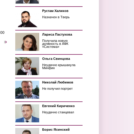
Рустам Халиков
Назначен в Тверь
200
Лариса Пастухова
Получила новую
следующая ›
должность в АФК
«Система»
Ольга Свинцова
Неудачно крышанула
Минфин
Николай Любимов
Не получил портрет
Евгений Кириченко
Неудачно станцевал
Борис Ясинский