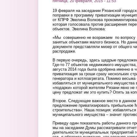
пятница, 20 февраля, 2015 - 11:53
19 февраля на заседании Рязанской городс
поправки в программу приватизации муници
от КПРФ Эвелина Волкова прокомментирова
которая голосовала против расширения пер
объектов. Эвелина Волкова:
«Мы совершенно не возражаем по вопросу 
занятых объектами малого бизнеса. Но дан
документе представляли мизер от общего чи
распродаже.
В первую очередь, здесь щедрые предложе
Где-то 77 объектов недвижимого имущества,
августа 2014 года была одобрена именно в ч
приватизация за гроши сразу нескольких стр
генератора и котлоагрегата. Помимо весьм
избавляться от муниципального имущества 
«подарки» которой жителям Рязани явно не п
цену предложат им это купить? Опять за ко
Второе. Следующее важное место в данном
предложение приватизировать прибыльное 
строительства». Наша позиция: избавляться
муниципального имущества – значит против
Приведу один показатель работы данного пре
мы на заседании Думы рассматривали отчет
деятельности муниципальных предприятий г
год, я обратила внимание, что средняя зарп