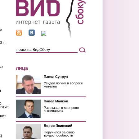
ил
3-е
со
лица
Павел Супрун
Увидел логику в вопросе
жителей
й
Павел Малков
о
лотче
Рассказал о «вопросе
выживания»
ения
Борис Ясинский
Поручился за свою
трудоспособность
й