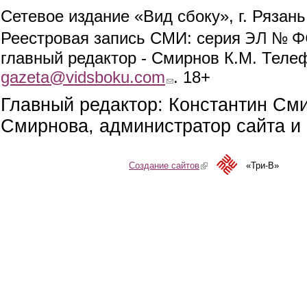
Сетевое издание «Вид сбоку», г. Рязан
ЭЛ № ФС
Реестровая запись СМИ: серия
главный редактор - Смирнов К.М. Телефо
gazeta@vidsboku.com
(link sends e-mail)
. 18+
Главный редактор: Константин См
Смирнова, администратор сайта и 
Создание сайтов
(link is external)
«Три-В»