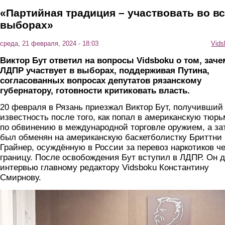
«Партийная традиция – участвовать во в
выборах»
среда, 21 февраля, 2024 - 18:03
Vids
Виктор Бут ответил на вопросы
Vidsboku
о том, заче
ЛДПР участвует в выборах, поддерживая Путина,
согласованных вопросах депутатов рязанскому
губернатору, готовности критиковать власть.
20 февраля в Рязань приезжал Виктор Бут, получивший
известность после того, как попал в американскую тюр
по обвинению в международной торговле оружием, а за
был обменян на американскую баскетболистку Бриттни
Грайнер, осуждённую в России за перевоз наркотиков ч
границу. После освобождения Бут вступил в ЛДПР. Он 
интервью главному редактору Vidsboku Константину
Смирнову.
25_minut4.jpg