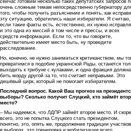
сейчас готовим несколько таких депутатских запросов п
очень сложным темам непосредственно губернатору дл
того, чтобы получить разъяснение и понять, как исправ
эту ситуацию, обратились наши избиратели. Я считаю,
если такие факты есть, естественно, их нужно исправля
и это одна из миссий в том числе и прессы, и всех
средств информации. Если то, что вы говорите,
действительно имеет место быть, ну проведите
расследование.
Но, конечно, не нужно заниматься критиканством, мы то
превратимся в подобие украинской Рады, останется тол
выходить к трибуне с кулаками, и одна фракция должна
бить морду другой за то, что считает неправыми. Это
дешёвый цирк, который не помогает избирателям.
Последний вопрос. Какой Ваш прогноз на президентс
выборы? Сколько получит Слуцкий, кто займёт вто
место?
– Мы надеемся, что ЛДПР займёт второе место. И скор
всего, это не попытка Слуцкого стать президентом,
понятно, это, опять же, продолжение традиции участво
в выборах, это тренировка и мобилизация всего