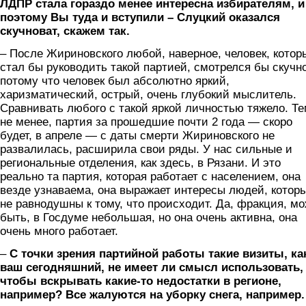
ЛДПР стала гораздо менее интересна избирателям, и
поэтому Вы туда и вступили – Слуцкий оказался
скучноват, скажем так.
– После Жириновского любой, наверное, человек, котор
стал бы руководить такой партией, смотрелся бы скучно
потому что человек был абсолютно яркий,
харизматический, острый, очень глубокий мыслитель.
Сравнивать любого с такой яркой личностью тяжело. Т
не менее, партия за прошедшие почти 2 года — скоро
будет, в апреле — с даты смерти Жириновского не
развалилась, расширила свои ряды. У нас сильные и
региональные отделения, как здесь, в Рязани. И это
реально та партия, которая работает с населением, она
везде узнаваема, она выражает интересы людей, котор
не равнодушны к тому, что происходит. Да, фракция, мо
быть, в Госдуме небольшая, но она очень активна, она
очень много работает.
–
С точки зрения партийной работы такие визиты, ка
ваш сегодняшний, не имеет ли смысл использовать,
чтобы вскрывать какие-то недостатки в регионе,
например? Все жалуются на уборку снега, например.