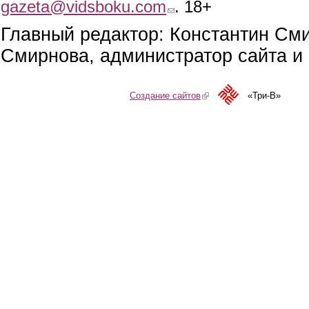
gazeta@vidsboku.com
(link sends e-mail)
. 18+
Главный редактор: Константин См
Смирнова, администратор сайта и 
Создание сайтов
(link is external)
«Три-В»