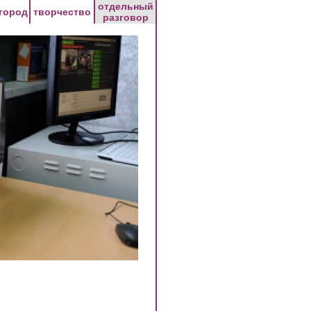
отдельный
город
творчество
разговор