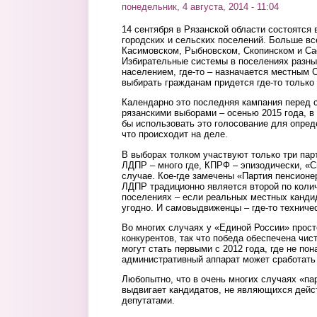
понедельник, 4 августа, 2014 - 11:04
14 сентября в Рязанской области состоятся
городских и сельских поселений. Больше вс
Касимовском, Рыбновском, Скопинском и Са
Избирательные системы в поселениях разные
населением, где-то – назначается местным 
выбирать гражданам придется где-то только д
Календарно это последняя кампания пере
рязанскими выборами – осенью 2015 года, в
бы использовать это голосование для опред
что происходит на деле.
В выборах толком участвуют только три пар
ЛДПР – много где, КПРФ – эпизодически, «
случае. Кое-где замечены «Партия пенсионе
ЛДПР традиционно является второй по колич
поселениях – если реальных местных кандид
угодно. И самовыдвиженцы – где-то техничес
Во многих случаях у «Единой России» прост
конкурентов, так что победа обеспечена чи
могут стать первыми с 2012 года, где не по
административный аппарат может сработать 
Любопытно, что в очень многих случаях «пар
выдвигает кандидатов, не являющихся дей
депутатами.