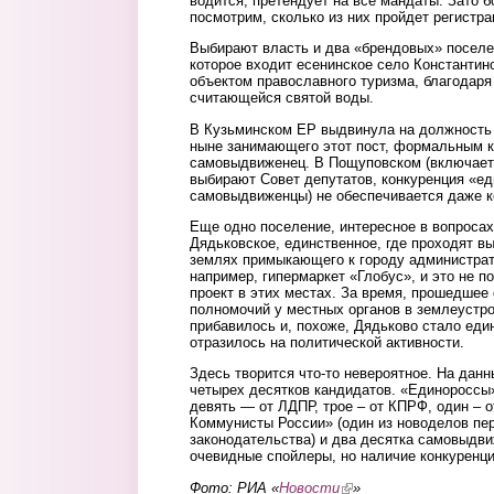
водится, претендует на все мандаты. Зато 
посмотрим, сколько из них пройдет регистра
Выбирают власть и два «брендовых» поселен
которое входит есенинское село Константин
объектом православного туризма, благодаря
считающейся святой воды.
В Кузьминском ЕР выдвинула на должность 
ныне занимающего этот пост, формальным к
самовыдвиженец. В Пощуповском (включает
выбирают Совет депутатов, конкуренция «е
самовыдвиженцы) не обеспечивается даже к
Еще одно поселение, интересное в вопроса
Дядьковское, единственное, где проходят в
землях примыкающего к городу администрат
например, гипермаркет «Глобус», и это не 
проект в этих местах. За время, прошедшее
полномочий у местных органов в землеустр
прибавилось и, похоже, Дядьково стало еди
отразилось на политической активности.
Здесь творится что-то невероятное. На дан
четырех десятков кандидатов. «Единороссы»
девять — от ЛДПР, трое – от КПРФ, один – 
Коммунисты России» (один из новоделов пе
законодательства) и два десятка самовыдви
очевидные спойлеры, но наличие конкуренци
Фото: РИА «
Новости
(link is external)
»