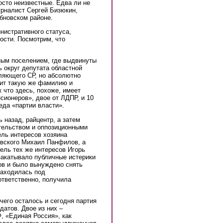
осто неизвестные. Едва ли не
урналист Сергей Бизюкин,
бновском районе.
нистративного статуса,
ости. Посмотрим, что
ным поселением, где выдвинуты
 округ депутата областной
ляющего СР, но абсолютно
сит такую же фамилию и
 что здесь, похоже, имеет
сионеров», двое от ЛДПР, и 10
беда «партии власти».
ь назад, райцентр, а затем
тельством и оппозиционными
ель интересов хозяина
овского Михаил Панфилов, а
тель тех же интересов Игорь
закатывало публичные истерики
ов и было вынуждено снять
находилась под
ответственно, получила
чего осталось и сегодня партия
датов. Двое из них –
, «Единая Россия», как