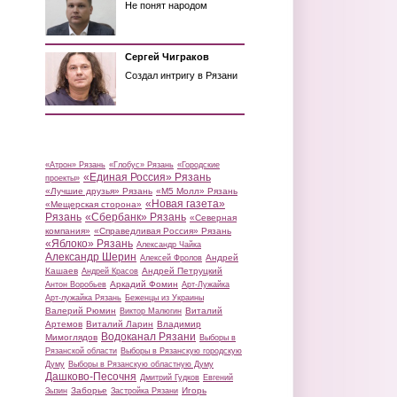
Не понят народом
Сергей Чиграков
Создал интригу в Рязани
«Атрон» Рязань
«Глобус» Рязань
«Городские
«Единая Россия» Рязань
проекты»
«Лучшие друзья» Рязань
«М5 Молл» Рязань
«Новая газета»
«Мещерская сторона»
Рязань
«Сбербанк» Рязань
«Северная
компания»
«Справедливая Россия» Рязань
«Яблоко» Рязань
Александр Чайка
Александр Шерин
Андрей
Алексей Фролов
Кашаев
Андрей Петруцкий
Андрей Красов
Аркадий Фомин
Антон Воробьев
Арт-Лужайка
Арт-лужайка Рязань
Беженцы из Украины
Валерий Рюмин
Виталий
Виктор Малюгин
Артемов
Виталий Ларин
Владимир
Водоканал Рязани
Мимоглядов
Выборы в
Рязанской области
Выборы в Рязанскую городскую
Думу
Выборы в Рязанскую областную Думу
Дашково-Песочня
Дмитрий Гудков
Евгений
Заборье
Игорь
Зызин
Застройка Рязани