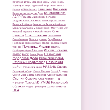
Кочетков
Игорь Морозов
Игорь
Игорь Путин
Трубицын
Игорь Туровский
Игорь Яшин
Ирина
Касимов
Канищево
КПРФ Рязань
Кусова
Константиново
Касимовская городская Дума
ЛДПР Рязань
Лыбедский бульвар
Людмила Кибальникова
Министерство печати
Рязанской области
Минлесхоз Рязанской области
Михаил Малахов
Михаил Пронин
Мост через Оку
Олег
Николай Булаев
Николай Пилюгин
Олег Ковалев
Булеков
Олег Шишов
Ольга Чуляева
Ольга Мишина
Петр Пыленок
Подбелка
Поджоги машин
Пойма Павловки
Пойма
Политика Рязани
Поляны
трех рек
РГУ им. Есенина
Праймериз «Единой России»
Рязанская
РМПТС
РНПК
Роман Путин
городская Дума
Рязанский кремль
Рязанский
Рязанский нефтезавод
Рязань
район
Сасово
Рязанский цирк
Северный обход
Семен Сазонов
Сергей Дудукин
Сергей Ежов
Сергей Сальников
Сергей Филимонов
Скопин
Солотча
Спас-Клепики
ТРЦ
УМВД Рязанской
Трасса М5
«Премьер»
области
Шаукат Ахметов
Федор Провоторов
ЭРА