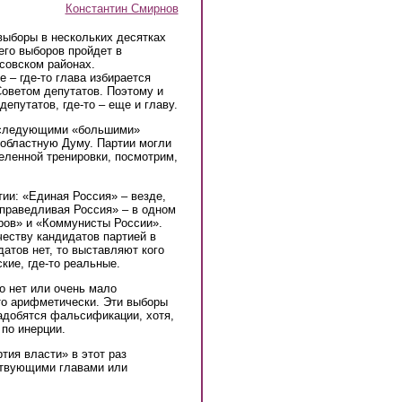
Константин Смирнов
 выборы в нескольких десятках
его выборов пройдет в
совском районах.
 – где-то глава избирается
Советом депутатов. Поэтому и
епутатов, где-то – еще и главу.
д следующими «большими»
 областную Думу. Партии могли
еленной тренировки, посмотрим,
тии: «Единая Россия» – везде,
Справедливая Россия» – в одном
ров» и «Коммунисты России».
еству кандидатов партией в
атов нет, то выставляют кого
кие, где-то реальные.
о нет или очень мало
сто арифметически. Эти выборы
надобятся фальсификации, хотя,
по инерции.
тия власти» в этот раз
ствующими главами или