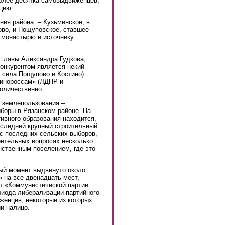
более десятка самовыдвиженцев,
цию.
ия района: – Кузьминское, в
ово, и Пощуповское, ставшее
 монастырю и источнику
главы Александра Гудкова,
онкурентом является некий
 села Пощупово и Костино)
динороссам» (ЛДПР и
оличественно.
х землепользования –
ыборы в Рязанском районе. На
ивного образования находится,
последний крупный строительный
 с последних сельских выборов,
оительных вопросах несколько
нственным поселением, где это
ный момент выдвинуто около
 на все двенадцать мест,
от «Коммунистической партии
риода либерализации партийного
женцев, некоторые из которых
и налицо.