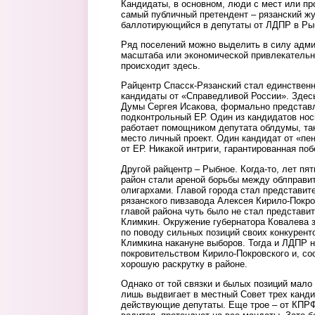
Кандидаты, в основном, люди с мест или пр
самый публичный претендент – рязанский ж
баллотирующийся в депутаты от ЛДПР в Ры
Ряд поселений можно выделить в силу адми
масштаба или экономической привлекательн
происходит здесь.
Райцентр Спасск-Рязанский стал единствен
кандидаты от «Справедливой России». Здесь
Думы Сергея Исакова, формально представ
подконтрольный ЕР. Один из кандидатов но
работает помощником депутата облдумы, так
место личный проект. Один кандидат от «пен
от ЕР. Никакой интриги, гарантированная по
Другой райцентр – Рыбное. Когда-то, лет пят
район стали ареной борьбы между облправи
олигархами. Главой города стал представит
рязанского пивзавода Алексея Кирило-Покр
главой района чуть было не стал представи
Климкин. Окружение губернатора Ковалева 
по поводу сильных позиций своих конкурент
Климкина накануне выборов. Тогда и ЛДПР 
покровительством Кирило-Покровского и, со
хорошую раскрутку в районе.
Однако от той связки и былых позиций мало 
лишь выдвигает в местный Совет трех канди
действующие депутаты. Еще трое – от КПРФ