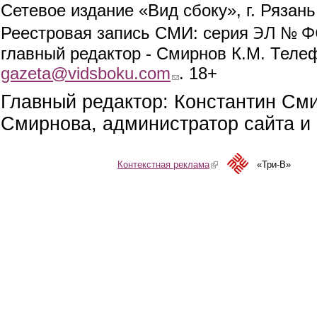
Сетевое издание «Вид сбоку», г. Рязан
ЭЛ № ФС
Реестровая запись СМИ: серия
главный редактор - Смирнов К.М. Телефо
gazeta@vidsboku.com
(link sends e-mail)
. 18+
Главный редактор: Константин См
Смирнова, администратор сайта и 
Контекстная реклама
(link is external)
«Три-В»