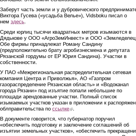
Заберут часть земли и у дубровического предпринимат
Виктора Гусева («усадьба Велье»), Vidsboku писал о
нем
здесь
.
Среди юрлиц тысячи квадратных метров изымаются в
Дядькове у ООО «АгроЗемИнвест» и ООО «Земледелец
Обе фирмы принадлежат Роману Сандину
(предположительно брату агробизнесмена и депутата
Рязанской гордумы от ЕР Юрия Сандина). Участки в
собственности.
У ПАО «Межрегиональная распределительная сетевая
компания Центра и Приволжья», АО «Газпром
газораспределение Рязанская область» и «Водоканал
города Рязани» под изъятие попали небольшие по
площади арендованные участки. Полный список
изымаемых участков указан в приложении к распоряже
облправительства по
ссылке
(link is external)
.
В документе говорится, что губернатор поручил
«обеспечить подготовку и заключение соглашений об
изъятии земельных участков», «обеспечить прекращени