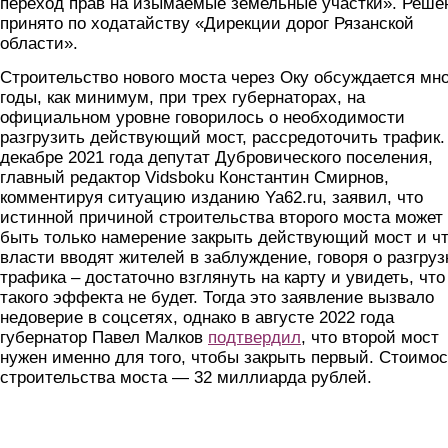
переход прав на изымаемые земельные участки». Реше
принято по ходатайству «Дирекции дорог Рязанской
области».
Строительство нового моста через Оку обсуждается мн
годы, как минимум, при трех губернаторах, на
официальном уровне говорилось о необходимости
разгрузить действующий мост, рассредоточить трафик.
декабре 2021 года депутат Дубровического поселения,
главный редактор Vidsboku Константин Смирнов,
комментируя ситуацию изданию Ya62.ru, заявил, что
истинной причиной строительства второго моста может
быть только намерение закрыть действующий мост и ч
власти вводят жителей в заблуждение, говоря о разгруз
трафика – достаточно взглянуть на карту и увидеть, что
такого эффекта не будет. Тогда это заявление вызвало
недоверие в соцсетях, однако в августе 2022 года
губернатор Павел Малков
подтвердил
, что второй мост
нужен именно для того, чтобы закрыть первый. Стоимос
строительства моста — 32 миллиарда рублей.