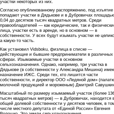
участки некоторых из них.
Согласно опубликованному распоряжению, под изъятие
попадают участки в Дядькове и в Дубровичах площадью
0,04 до десятков тысяч квадратных метров. Среди
правообладателей — как юридические, так и физически
лица, участки есть в аренде, но в основном — в
собственности. У всех будут изымать участки не целик
а какую-то часть.
Как установил Vidsboku, физлица в списке —
действующие и бывшие предприниматели в различных
сферах. Изымаемые участки в основном
сельхозназначения. Однако, например, три участка в
Дядькове (в собственности у Александра Мишина) име
назначение ИЖС. Среди тех, кто лишится части
собственности, и директор ООО «Ледяной дом» (палатк
молочной продукцией и мороженым) Дмитрий Савушкин
Масштабный по размеру изымаемый участок (более 13
тысяч квадратных метров) — в Дубровичах, находится 
общей долевой собственности у десятков человек, в то
числе местного депутата от «Единой России» Евгения
Волошко. Это земли сельхозназначения.