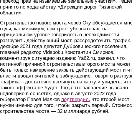
переход прав на изымаемые земельные участки». Реше
принято по ходатайству «Дирекции дорог Рязанской
области».
Строительство нового моста через Оку обсуждается мн
годы, как минимум, при трех губернаторах, на
официальном уровне говорилось о необходимости
разгрузить действующий мост, рассредоточить трафик.
декабре 2021 года депутат Дубровического поселения,
главный редактор Vidsboku Константин Смирнов,
комментируя ситуацию изданию Ya62.ru, заявил, что
истинной причиной строительства второго моста может
быть только намерение закрыть действующий мост и ч
власти вводят жителей в заблуждение, говоря о разгруз
трафика – достаточно взглянуть на карту и увидеть, что
такого эффекта не будет. Тогда это заявление вызвало
недоверие в соцсетях, однако в августе 2022 года
губернатор Павел Малков
подтвердил
, что второй мост
нужен именно для того, чтобы закрыть первый. Стоимос
строительства моста — 32 миллиарда рублей.