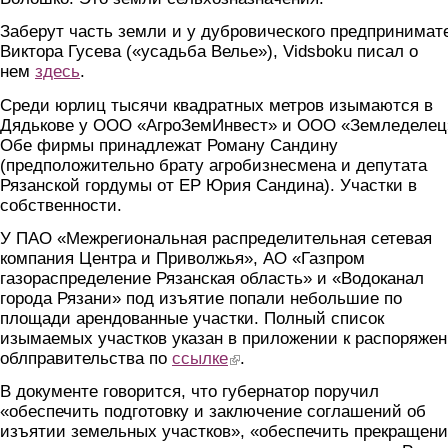
Заберут часть земли и у дубровического предпринимат
Виктора Гусева («усадьба Велье»), Vidsboku писал о
нем
здесь
.
Среди юрлиц тысячи квадратных метров изымаются в
Дядькове у ООО «АгроЗемИнвест» и ООО «Земледелец
Обе фирмы принадлежат Роману Сандину
(предположительно брату агробизнесмена и депутата
Рязанской гордумы от ЕР Юрия Сандина). Участки в
собственности.
У ПАО «Межрегиональная распределительная сетевая
компания Центра и Приволжья», АО «Газпром
газораспределение Рязанская область» и «Водоканал
города Рязани» под изъятие попали небольшие по
площади арендованные участки. Полный список
изымаемых участков указан в приложении к распоряже
облправительства по
ссылке
(link is external)
.
В документе говорится, что губернатор поручил
«обеспечить подготовку и заключение соглашений об
изъятии земельных участков», «обеспечить прекращени