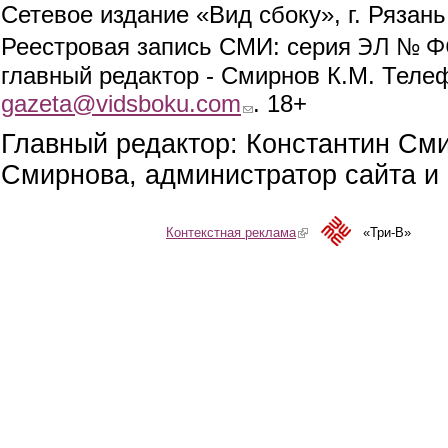
Сетевое издание «Вид сбоку», г. Рязан
ЭЛ № ФС
Реестровая запись СМИ: серия
главный редактор - Смирнов К.М. Телефо
gazeta@vidsboku.com
(link sends e-mail)
. 18+
Главный редактор: Константин См
Смирнова, администратор сайта и 
Контекстная реклама
(link is external)
«Три-В»