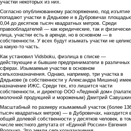
участки некоторых из них.
Согласно опубликованному распоряжению, под изъятие
попадают участки в Дядькове и в Дубровичах площадью
0,04 до десятков тысяч квадратных метров. Среди
правообладателей — как юридические, так и физически
лица, участки есть в аренде, но в основном — в
собственности. У всех будут изымать участки не целик
а какую-то часть.
Как установил Vidsboku, физлица в списке —
действующие и бывшие предприниматели в различных
сферах. Изымаемые участки в основном
сельхозназначения. Однако, например, три участка в
Дядькове (в собственности у Александра Мишина) име
назначение ИЖС. Среди тех, кто лишится части
собственности, и директор ООО «Ледяной дом» (палатк
молочной продукцией и мороженым) Дмитрий Савушкин
Масштабный по размеру изымаемый участок (более 13
тысяч квадратных метров) — в Дубровичах, находится 
общей долевой собственности у десятков человек, в то
числе местного депутата от «Единой России» Евгения
Волошко. Это земли сельхозназначения.