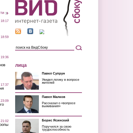
сти
 18:17
 18:59
 19:36
лица
нов
Павел Супрун
Увидел логику в вопросе
жителей
 17:37
ня
Павел Малков
 23:09
Рассказал о «вопросе
го
выживания»
Борис Ясинский
 21:02
Тропы
Поручился за свою
трудоспособность