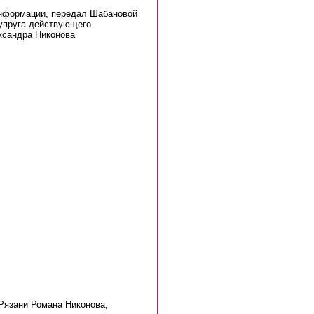
 информации, передал Шабановой
упруга действующего
ксандра Никонова
 Рязани Романа Никонова,