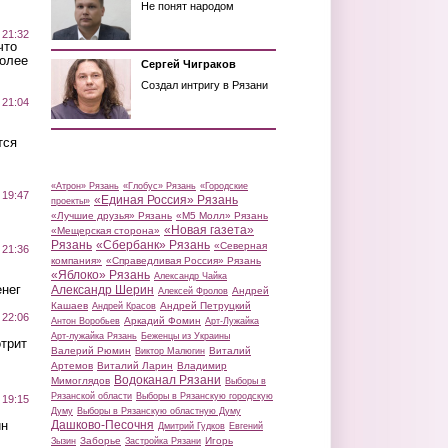
Не понят народом
 21:32
что
более
Сергей Чиграков
Создал интригу в Рязани
 21:04
тся
«Атрон» Рязань
«Глобус» Рязань
«Городские
 19:47
«Единая Россия» Рязань
проекты»
«Лучшие друзья» Рязань
«М5 Молл» Рязань
«Новая газета»
«Мещерская сторона»
Рязань
«Сбербанк» Рязань
«Северная
 21:36
компания»
«Справедливая Россия» Рязань
«Яблоко» Рязань
Александр Чайка
нег
Александр Шерин
Андрей
Алексей Фролов
Кашаев
Андрей Петруцкий
Андрей Красов
 22:06
Аркадий Фомин
Антон Воробьев
Арт-Лужайка
Арт-лужайка Рязань
Беженцы из Украины
трит
Валерий Рюмин
Виталий
Виктор Малюгин
Артемов
Виталий Ларин
Владимир
Водоканал Рязани
Мимоглядов
Выборы в
Рязанской области
Выборы в Рязанскую городскую
 19:15
Думу
Выборы в Рязанскую областную Думу
ин
Дашково-Песочня
Дмитрий Гудков
Евгений
Заборье
Игорь
Зызин
Застройка Рязани