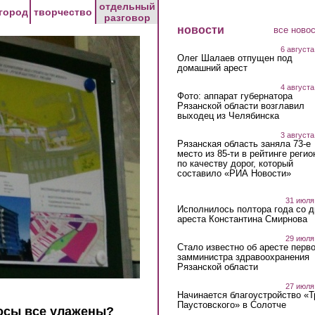
отдельный
город
творчество
разговор
новости
все ново
6 августа
Олег Шалаев отпущен под
домашний арест
4 августа
Фото: аппарат губернатора
Рязанской области возглавил
выходец из Челябинска
3 августа
Рязанская область заняла 73-е
место из 85-ти в рейтинге регио
по качеству дорог, который
составило «РИА Новости»
31 июля
Исполнилось полтора года со д
ареста Константина Смирнова
29 июля
Стало известно об аресте перво
замминистра здравоохранения
Рязанской области
27 июля
Начинается благоустройство «
Паустовского» в Солотче
осы все улажены?