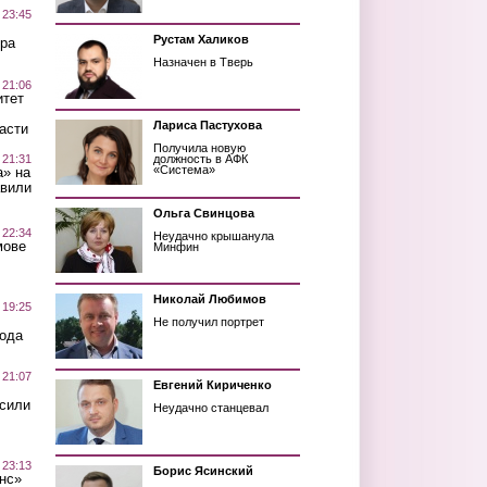
 23:45
Рустам Халиков
ра
Назначен в Тверь
 21:06
итет
Лариса Пастухова
асти
Получила новую
 21:31
должность в АФК
«Система»
а» на
авили
Ольга Свинцова
 22:34
Неудачно крышанула
мове
Минфин
Николай Любимов
 19:25
Не получил портрет
вода
 21:07
Евгений Кириченко
осили
Неудачно станцевал
 23:13
Борис Ясинский
нс»