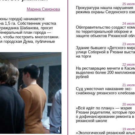
25 июля
Прокуратура нашла нарушения
Марина Смирнова
режима охраны Сегденского озе
роны города) начинается
а 1,5 га. Собственник участка
24 июля
Облправительство создаст ком
 гражданка Шабанова, просит
по территориальной обороне и
Генеральный план города —
защите объектов Рязанской обл
, чтобы построить многоэтажки.
я городская Дума, публичные
23 июля
Здание бывшего «Детского мир
улице Соборной в Рязани выст
на торги
22 июля
На реставрацию мечети в Каси
выделено более 200 миллионов
рублей
21 июля
Суд ужесточил наказание экс-
снабженцу рязанского хлебоза
20 июля
«Всё идёт по плану» — мэрия
Рязани родителям, которые пр
о дофинансировании ремонта в
рязанской школе
19 июля
«Экологический рязанский алья