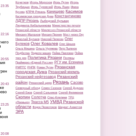
Кочетков
Игорь Морозов
Игорь
Игорь Путин
 23:35
Трубицын
Игорь Туровский
Игорь Яшин
Ирина
Касимов
Канищево
КПРФ Рязань
Кусова
ы
Константиново
Касимовская городская Дума
ЛДПР Рязань
Лыбедский бульвар
Людмила Кибальникова
Министерство печати
Рязанской области
Минлесхоз Рязанской области
 22:16
Михаил Малахов
Михаил Пронин
Мост через Оку
Олег
Николай Булаев
Николай Пилюгин
тнего
Олег Ковалев
Булеков
Олег Шишов
м
Ольга Чуляева
Ольга Мишина
Петр Пыленок
Подбелка
Поджоги машин
Пойма Павловки
Пойма
Политика Рязани
Поляны
трех рек
 20:55
РГУ им. Есенина
ния
Праймериз «Единой России»
Рязанская
РМПТС
РНПК
Роман Путин
трен
городская Дума
Рязанский кремль
Рязанский
Рязанский нефтезавод
Рязань
район
Сасово
Рязанский цирк
 20:43
ке
Северный обход
Семен Сазонов
Сергей Дудукин
оево
Сергей Ежов
Сергей Сальников
Сергей Филимонов
Скопин
Солотча
Спас-Клепики
ТРЦ
УМВД Рязанской
Трасса М5
«Премьер»
 23:25
области
Шаукат Ахметов
Федор Провоторов
ы
ЭРА
и
июня
 20:08