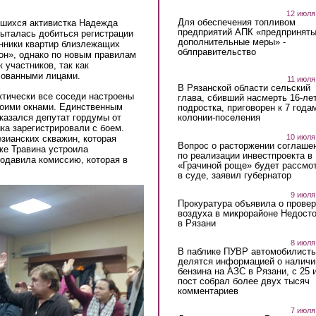
12 июля
Для обеспечения топливом
вшихся активистка Надежда
предприятий АПК «предпринят
пыталась добиться регистрации
дополнительные меры» -
енники квартир близлежащих
облправительство
н», однако по новым правилам
 участников, так как
сованными лицами.
11 июля
В Рязанской области сельский
ктически все соседи настроены
глава, сбивший насмерть 16-ле
воими окнами. Единственным
подростка, приговорен к 7 года
колонии-поселения
казался депутат гордумы от
ка зарегистрировали с боем.
10 июля
езианских скважин, которая
Вопрос о расторжении соглаше
же Травина устроила
по реализации инвестпроекта в
родавила комиссию, которая в
«Грачиной роще» будет рассмо
в суде, заявил губернатор
9 июля
Прокуратура объявила о провер
воздуха в микрорайоне Недост
в Рязани
8 июля
В паблике ПУВР автомобилист
делятся информацией о наличи
бензина на АЗС в Рязани, с 25 
пост собрал более двух тысяч
комментариев
7 июля