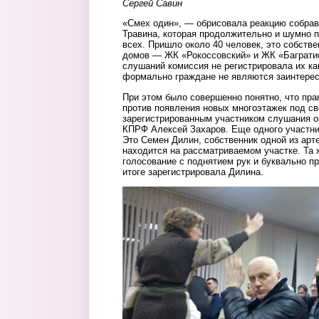
Сергей Савин
«Смех один», — обрисовала реакцию собра
Травина, которая продолжительно и шумно 
всех. Пришло около 40 человек, это собств
домов — ЖК «Рокоссовский» и ЖК «Багратио
слушаний комиссия не регистрировала их как
формально граждане не являются заинтере
При этом было совершенно понятно, что пра
против появления новых многоэтажек под с
зарегистрированным участником слушания о
КПРФ Алексей Захаров. Еще одного участни
Это Семен Дилин, собственник одной из арт
находится на рассматриваемом участке. Та 
голосование с поднятием рук и буквально п
итоге зарегистрировала Дилина.
img_20191226_181857.jpg