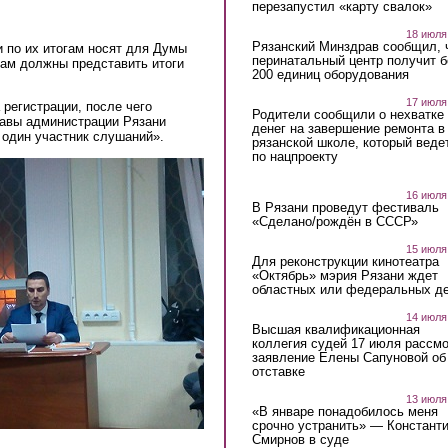
перезапустил «карту свалок»
18 июля
Рязанский Минздрав сообщил, 
 по их итогам носят для Думы
перинатальный центр получит 
там должны представить итоги
200 единиц оборудования
17 июля
регистрации, после чего
Родители сообщили о нехватке
лавы администрации Рязани
денег на завершение ремонта в
 один участник слушаний».
рязанской школе, который веде
по нацпроекту
16 июля
В Рязани проведут фестиваль
«Сделано/рождён в СССР»
15 июля
Для реконструкции кинотеатра
«Октябрь» мэрия Рязани ждет
областных или федеральных де
14 июля
Высшая квалификационная
коллегия судей 17 июля рассмо
заявление Елены Сапуновой об
отставке
13 июля
«В январе понадобилось меня
срочно устранить» — Констант
Смирнов в суде