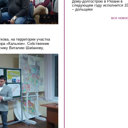
Дому-долгострою в Рязани в
следующем году исполнится 10
– дольщики
все ново
кова, на территории участка
ора «Кальное». Собственник
дчику Виталию Шабанову,