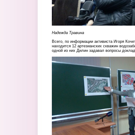
Надежда Травина
Всего, по информации активиста Игоря Кочет
находится 12 артезианских скважин водозаб
одной из них Дилин задавал вопросы докла
shabanov.jpg