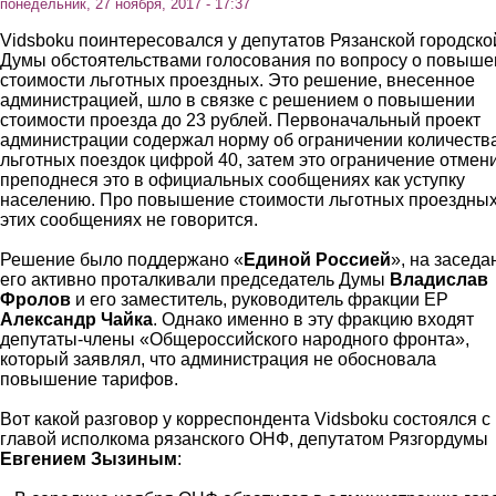
понедельник, 27 ноября, 2017 - 17:37
Vidsboku поинтересовался у депутатов Рязанской городско
Думы обстоятельствами голосования по вопросу о повыше
стоимости льготных проездных. Это решение, внесенное
администрацией, шло в связке с решением о повышении
стоимости проезда до 23 рублей. Первоначальный проект
администрации содержал норму об ограничении количеств
льготных поездок цифрой 40, затем это ограничение отмен
преподнеся это в официальных сообщениях как уступку
населению. Про повышение стоимости льготных проездных
этих сообщениях не говорится.
Решение было поддержано «
Единой Россией
», на заседа
его активно проталкивали председатель Думы
Владислав
Фролов
и его заместитель, руководитель фракции ЕР
Александр Чайка
. Однако именно в эту фракцию входят
депутаты-члены «Общероссийского народного фронта»,
который заявлял, что администрация не обосновала
повышение тарифов.
Вот какой разговор у корреспондента Vidsboku состоялся с
главой исполкома рязанского ОНФ, депутатом Рязгордумы
Евгением Зызиным
: