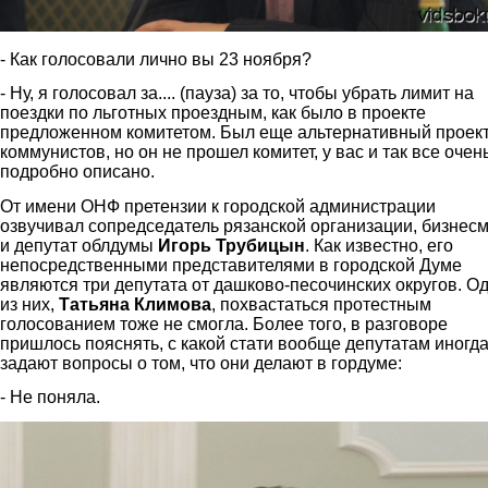
- Как голосовали лично вы 23 ноября?
- Ну, я голосовал за.... (пауза) за то, чтобы убрать лимит на
поездки по льготных проездным, как было в проекте
предложенном комитетом. Был еще альтернативный проек
коммунистов, но он не прошел комитет, у вас и так все очен
подробно описано.
От имени ОНФ претензии к городской администрации
озвучивал сопредседатель рязанской организации, бизнес
и депутат облдумы
Игорь Трубицын
. Как известно, его
непосредственными представителями в городской Думе
являются три депутата от дашково-песочинских округов. О
из них,
Татьяна Климова
, похвастаться протестным
голосованием тоже не смогла. Более того, в разговоре
пришлось пояснять, с какой стати вообще депутатам иногд
задают вопросы о том, что они делают в гордуме:
- Не поняла.
klimova.jpg