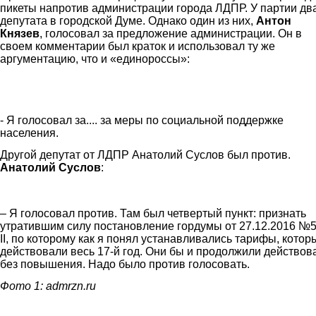
пикеты напротив администрации города ЛДПР. У партии дв
депутата в городской Думе. Однако один из них,
Антон
Князев
, голосовал за предложение администрации. Он в
своем комментарии был краток и использовал ту же
аргументацию, что и «единороссы»:
knyazev2.jpg
- Я голосовал за.... за меры по социальной поддержке
населения.
Другой депутат от ЛДПР Анатолий Суслов был против.
Анатолий Суслов
:
suslov.jpg
– Я голосовал против. Там был четвертый пункт: признать
утратившим силу постановление гордумы от 27.12.2016 №5
II, по которому как я понял устанавливались тарифы, котор
действовали весь 17-й год. Они бы и продолжили действова
без повышения. Надо было против голосовать.
Фото 1: admrzn.ru