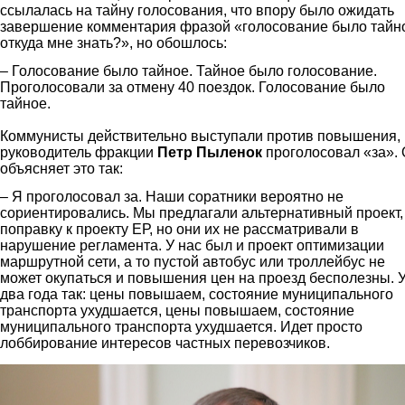
ссылалась на тайну голосования, что впору было ожидать
завершение комментария фразой «голосование было тайн
откуда мне знать?», но обошлось:
– Голосование было тайное. Тайное было голосование.
Проголосовали за отмену 40 поездок. Голосование было
тайное.
Коммунисты действительно выступали против повышения,
руководитель фракции
Петр Пыленок
проголосовал «за».
объясняет это так:
– Я проголосовал за. Наши соратники вероятно не
сориентировались. Мы предлагали альтернативный проект,
поправку к проекту ЕР, но они их не рассматривали в
нарушение регламента. У нас был и проект оптимизации
маршрутной сети, а то пустой автобус или троллейбус не
может окупаться и повышения цен на проезд бесполезны. 
два года так: цены повышаем, состояние муниципального
транспорта ухудшается, цены повышаем, состояние
муниципального транспорта ухудшается. Идет просто
лоббирование интересов частных перевозчиков.
pylenok.jpg