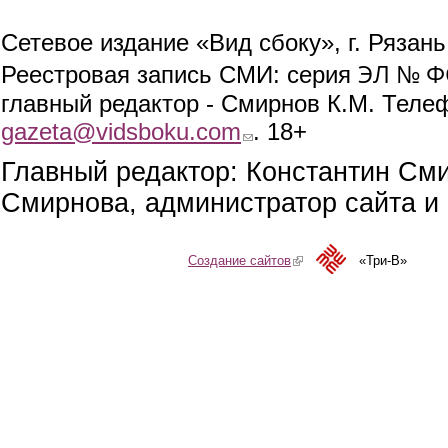
Сетевое издание «Вид сбоку», г. Рязан
ЭЛ № ФС
Реестровая запись СМИ: серия
главный редактор - Смирнов К.М. Телефо
gazeta@vidsboku.com
(link sends e-mail)
. 18+
Главный редактор: Константин См
Смирнова, администратор сайта и 
Создание сайтов
(link is external)
«Три-В»