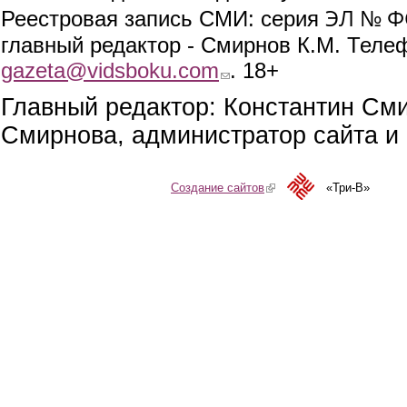
ЭЛ № ФС
Реестровая запись СМИ: серия
главный редактор - Смирнов К.М. Телефо
gazeta@vidsboku.com
(link sends e-mail)
. 18+
Главный редактор: Константин См
Смирнова, администратор сайта и 
Создание сайтов
(link is external)
«Три-В»