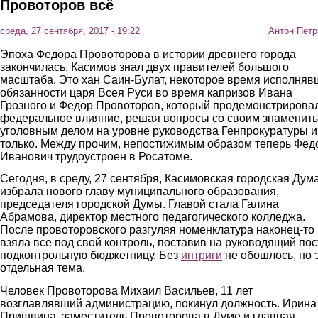
Провоторов всё
среда, 27 сентября, 2017 - 19:22
Антон Петр
Эпоха Федора Провоторова в истории древнего города
закончилась. Касимов знал двух правителей большого
масштаба. Это хан Саин-Булат, некоторое время исполня
обязанности царя Всея Руси во время капризов Ивана
Грозного и Федор Провоторов, который продемонстрирова
федеральное влияние, решая вопросы со своим знаменит
уголовным делом на уровне руководства Генпрокуратуры и
только. Между прочим, непостижимым образом теперь Фед
Иванович трудоустроен в Росатоме.
Сегодня, в среду, 27 сентября, Касимовская городская Дум
избрала нового главу муниципального образования,
председателя городской Думы. Главой стала Галина
Абрамова, директор местного педагогического колледжа.
После провоторовского разгуляя номенклатура наконец-то
взяла все под свой контроль, поставив на руководящий пос
подконтрольную бюджетницу. Без
интриги
не обошлось, но 
отдельная тема.
Человек Провоторова Михаил Васильев, 11 лет
возглавлявший администрацию, покинул должность. Ирина
Пришвина, заместитель Провоторова в Думе и главная