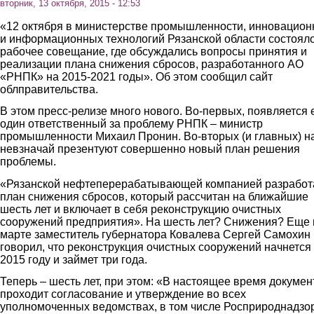
вторник, 13 октября, 2015 - 12:53
«12 октября в министерстве промышленности, инновацио
и информационных технологий Рязанской области состоял
рабочее совещание, где обсуждались вопросы принятия и
реализации плана снижения сбросов, разработанного АО
«РНПК» на 2015-2021 годы». Об этом сообщил сайт
облправительства.
В этом пресс-релизе много нового. Во-первых, появляется
один ответственный за проблему РНПК – министр
промышленности Михаил Пронин. Во-вторых (и главных) н
невзначай презентуют совершенно новый план решения
проблемы.
«Рязанской нефтеперерабатывающей компанией разработ
план снижения сбросов, который рассчитан на ближайшие
шесть лет и включает в себя реконструкцию очистных
сооружений предприятия». На шесть лет? Снижения? Еще 
марте заместитель губернатора Ковалева Сергей Самохин
говорил, что реконструкция очистных сооружений начнется
2015 году и займет три года.
Теперь – шесть лет, при этом: «В настоящее время докумен
проходит согласование и утверждение во всех
уполномоченных ведомствах, в том числе Росприроднадзо