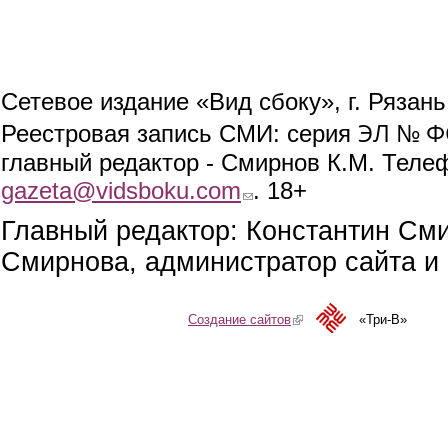
Сетевое издание «Вид сбоку», г. Рязан
ЭЛ № ФС
Реестровая запись СМИ: серия
главный редактор - Смирнов К.М. Телефо
gazeta@vidsboku.com
(link sends e-mail)
. 18+
Главный редактор: Константин См
Смирнова, администратор сайта и 
Создание сайтов
(link is external)
«Три-В»