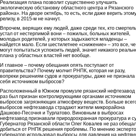
Реализация плана позволит существенно улучшить
экологическую обстановку областного центра и Рязанского
района». На дворе октябрь, то есть, если даже верить этом
релизу, в 2015-м не начнут.
Впрочем, верящих ему людей, даже среди тех, кто смертел
устал от нестерпимой вони – пожилых, больных жителей,
молодых родителей, у которых задыхаются младенцы –
найдется мало. Если шестилетнее «снижение» – это все, ч
могут попытаться успокоить людей, значит никакого реальн
плана у областных властей нет вообще.
И главное – почему обещания опять поступают от
правительства? Почему молчит РНПК, которая ни разу,
вопреки решениям судов и прокуратуры, даже не признала
себя источником выбросов?
Расположенный в Южном промузле рязанский нефтезавод
раз был признан контролирующими органами источником
выбросов загрязняющих атмосферу веществ. Больше всего
выбросов нефтезавода страдают жители микрорайона
Дашково-Песочня и Турлатово. Виновным в выбросах
нефтезавод признавали природоохранная прокуратура и су
Губернатор Рязанской области Олег Ковалев не раз обеща
добиться от РНПК решения проблемы. По мнению эксперто
губернатор использовал выбросы для давления на нефтян