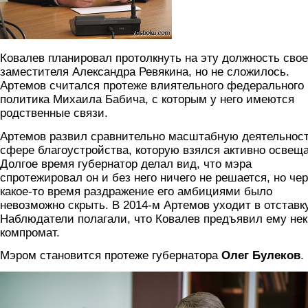
Ковалев планировал протолкнуть на эту должность свое
заместителя Александра Ревякина, но не сложилось.
Артемов считался протеже влиятельного федерального
политика Михаила Бабича, с которым у него имеются
родственные связи.
Артемов развил сравнительно масштабную деятельност
сфере благоустройства, которую взялся активно освеща
Долгое время губернатор делал вид, что мэра
спротежировал он и без него ничего не решается, но че
какое-то время раздражение его амбициями было
невозможно скрыть. В 2014-м Артемов уходит в отставку
Наблюдатели полагали, что Ковалев предъявил ему не
компромат.
Мэром становится протеже губернатора
Олег Булеков
.
bulekov_0.jpg