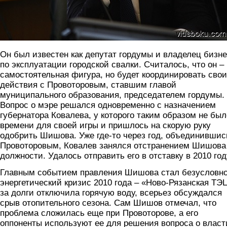
Он был известен как депутат гордумы и владелец бизн
по эксплуатации городской свалки. Считалось, что он –
самостоятельная фигура, но будет координировать свои
действия с Провоторовым, ставшим главой
муниципального образования, председателем гордумы.
Вопрос о мэре решался одновременно с назначением
губернатора Ковалева, у которого таким образом не был
времени для своей игры и пришлось на скорую руку
одобрить Шишова. Уже где-то через год, объединившис
Провоторовым, Ковалев занялся отстранением Шишова
должности. Удалось отправить его в отставку в 2010 год
Главным событием правления Шишова стал безусловн
энергетический кризис 2010 года – «Ново-Рязанская ТЭ
за долги отключила горячую воду, всерьез обсуждался
срыв отопительного сезона. Сам Шишов отмечал, что
проблема сложилась еще при Провоторове, а его
оппоненты используют ее для решения вопроса о власт