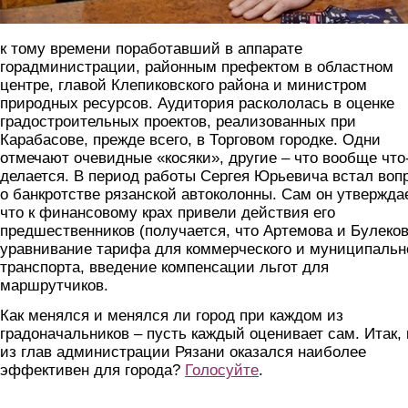
к тому времени поработавший в аппарате
горадминистрации, районным префектом в областном
центре, главой Клепиковского района и министром
природных ресурсов. Аудитория раскололась в оценке
градостроительных проектов, реализованных при
Карабасове, прежде всего, в Торговом городке. Одни
отмечают очевидные «косяки», другие – что вообще что
делается. В период работы Сергея Юрьевича встал воп
о банкротстве рязанской автоколонны. Сам он утверждае
что к финансовому крах привели действия его
предшественников (получается, что Артемова и Булеков
уравнивание тарифа для коммерческого и муниципальн
транспорта, введение компенсации льгот для
маршрутчиков.
Как менялся и менялся ли город при каждом из
градоначальников – пусть каждый оценивает сам. Итак, 
из глав администрации Рязани оказался наиболее
эффективен для города?
Голосуйте
.