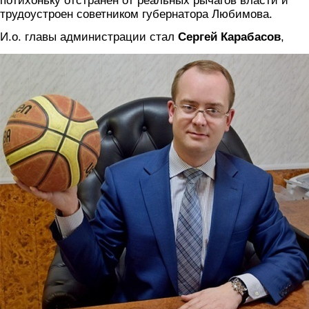
потихоньку отстранен от реальных рычагов власти и
трудоустроен советником губернатора Любимова.
И.о. главы администрации стал
Сергей Карабасов
,
karabasov.jpg