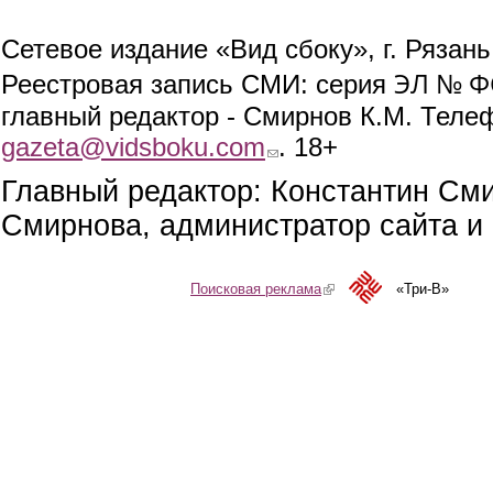
Сетевое издание «Вид сбоку», г. Рязан
ЭЛ № ФС
Реестровая запись СМИ: серия
главный редактор - Смирнов К.М. Телефо
gazeta@vidsboku.com
(link sends e-mail)
. 18+
Главный редактор: Константин См
Смирнова, администратор сайта и 
Поисковая реклама
(link is external)
«Три-В»