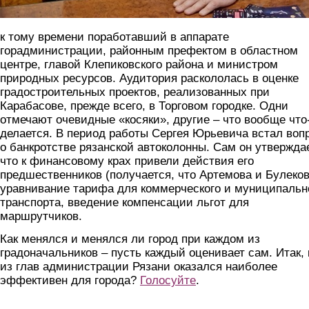
к тому времени поработавший в аппарате
горадминистрации, районным префектом в областном
центре, главой Клепиковского района и министром
природных ресурсов. Аудитория раскололась в оценке
градостроительных проектов, реализованных при
Карабасове, прежде всего, в Торговом городке. Одни
отмечают очевидные «косяки», другие – что вообще что
делается. В период работы Сергея Юрьевича встал воп
о банкротстве рязанской автоколонны. Сам он утверждае
что к финансовому крах привели действия его
предшественников (получается, что Артемова и Булеков
уравнивание тарифа для коммерческого и муниципальн
транспорта, введение компенсации льгот для
маршрутчиков.
Как менялся и менялся ли город при каждом из
градоначальников – пусть каждый оценивает сам. Итак, 
из глав администрации Рязани оказался наиболее
эффективен для города?
Голосуйте
.