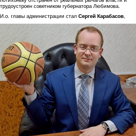
потихоньку отстранен от реальных рычагов власти и
трудоустроен советником губернатора Любимова.
И.о. главы администрации стал
Сергей Карабасов
,
karabasov.jpg