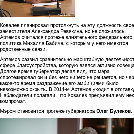
Ковалев планировал протолкнуть на эту должность свое
заместителя Александра Ревякина, но не сложилось.
Артемов считался протеже влиятельного федерального
политика Михаила Бабича, с которым у него имеются
родственные связи.
Артемов развил сравнительно масштабную деятельност
сфере благоустройства, которую взялся активно освеща
Долгое время губернатор делал вид, что мэра
спротежировал он и без него ничего не решается, но че
какое-то время раздражение его амбициями было
невозможно скрыть. В 2014-м Артемов уходит в отставку
Наблюдатели полагали, что Ковалев предъявил ему не
компромат.
Мэром становится протеже губернатора
Олег Булеков
.
bulekov_0.jpg