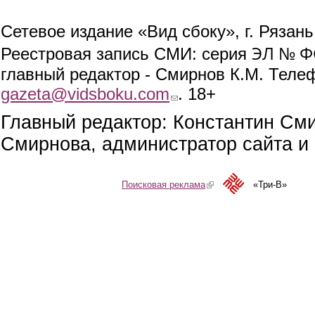
Сетевое издание «Вид сбоку», г. Рязан
ЭЛ № ФС
Реестровая запись СМИ: серия
главный редактор - Смирнов К.М. Телефо
gazeta@vidsboku.com
(link sends e-mail)
. 18+
Главный редактор: Константин См
Смирнова, администратор сайта и 
Поисковая реклама
(link is external)
«Три-В»