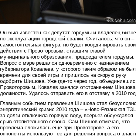
Он был известен как депутат гордумы и владелец бизн
по эксплуатации городской свалки. Считалось, что он –
самостоятельная фигура, но будет координировать свои
действия с Провоторовым, ставшим главой
муниципального образования, председателем гордумы.
Вопрос о мэре решался одновременно с назначением
губернатора Ковалева, у которого таким образом не был
времени для своей игры и пришлось на скорую руку
одобрить Шишова. Уже где-то через год, объединившис
Провоторовым, Ковалев занялся отстранением Шишова
должности. Удалось отправить его в отставку в 2010 год
Главным событием правления Шишова стал безусловн
энергетический кризис 2010 года – «Ново-Рязанская ТЭ
за долги отключила горячую воду, всерьез обсуждался
срыв отопительного сезона. Сам Шишов отмечал, что
проблема сложилась еще при Провоторове, а его
оппоненты используют ее для решения вопроса о власт