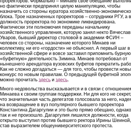
проректоров. Формально – Минаев свое обещание выполн
но фактически предпринял целую манипуляцию, чтобы
назначить со стороны куратора хозяйственно-экономическо
блока. Трое назначенных проректоров – сотрудники РГУ, а 
должность проректора по экономике ликвидирована.
Фактически эти полномочия переданы начальнику
хозяйственного управления, которую занял некто Вячеслав
Уваров, бывший директор столовой в академии ФСИН –
человек со стороны, назначение которого Минаев ни
коллективу, ни его «гордости» не объяснил. А первый шаг в
хозяйственной сфере и вовсе заставил припомнить бурную
«буфетную» деятельность Зимина. Минаев потребовал от
нынешнего арендатора вузовских буфетов прекратить рабо
Как не сложно догадаться — для того, чтобы провести нов
конкурс по новым правилам. О предыдущей буфетной эпоп
можно прочитать
здесь
и
здесь
.
Много недовольства высказывается и в связи с отношение
Минаева к своим группам поддержки. Ни для кого не секрет
что значительная часть делегатов голосовала за него, наде
на возвращение в вуз популярного бывшего проректора
Константина Дагаргулии и это было прямо обещано, однак
так и не произошло. Дагаргулия лишился должности, когда
открыто выступил против бывшего ректора Ирины Шеиной,
став выразителем общеуниверситетского протеста.