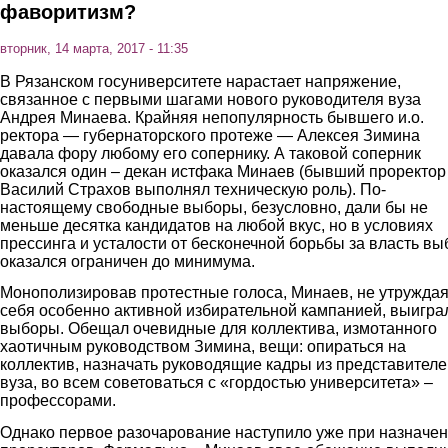
фаворитизм?
вторник, 14 марта, 2017 - 11:35
В Рязанском госуниверситете нарастает напряжение,
связанное с первыми шагами нового руководителя вуза
Андрея Минаева. Крайняя непопулярность бывшего и.о.
ректора — губернаторского протеже — Алексея Зимина
давала фору любому его сопернику. А таковой соперник
оказался один – декан истфака Минаев (бывший проректор
Василий Страхов выполнял техническую роль). По-
настоящему свободные выборы, безусловно, дали бы не
меньше десятка кандидатов на любой вкус, но в условиях
прессинга и усталости от бесконечной борьбы за власть вы
оказался ограничен до минимума.
Монополизировав протестные голоса, Минаев, не утружда
себя особенно активной избирательной кампанией, выигра
выборы. Обещал очевидные для коллектива, измотанного
хаотичным руководством Зимина, вещи: опираться на
коллектив, назначать руководящие кадры из представителе
вуза, во всем советоваться с «гордостью университета» –
профессорами.
Однако первое разочарование наступило уже при назначе