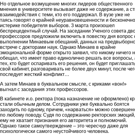
Но отдельное возмущение многих лидеров общественного
мнения в университете вызывает даже не содержание, а ст
взаимодействия с теми, кто его поддержал. В вузе уже не
таясь говорят о крайней неуравновешенности и бесконечн
истерике победителя выборов. 3 марта произошел
беспрецедентный случай. На заседании Ученого совета дв
профессоров предложили включить в повестку дня вопрос 
выполнении Минаевым обещаний, данных на предвыборн
встрече с докторами наук. Однако Минаев в крайне
эмоциональной форме открыто заявил, что никому ничего 
обещал, что имеет право единолично решать все вопросы, 
тех, кто будет оспаривать его решения, он будет приглашать
свой кабинет, разговаривать не более двух минут, после чег
последует жесткий конфликт…
А затем Минаев в буквальном смысле, с криками «вон!»
выгнал с заседания этих профессоров.
В кабинете и.о. ректора (пока назначение не оформлено) к
стали обычным делом. Сотрудники уже буквально боятся
заходить по одному, причем, «нарваться» можно совершен
по любому поводу. Судя по содержанию ректорских эмоций
ему не хватает признания его авторитета и полномочий.
Однако такое самоутверждение – это чересчур даже для
психологически самого неустойчивого человека.