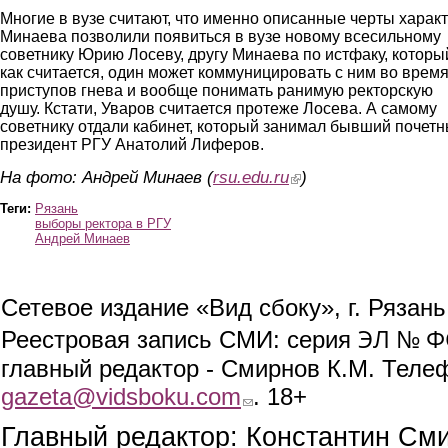
Многие в вузе считают, что именно описанные черты харак
Минаева позволили появиться в вузе новому всесильному
советнику Юрию Лосеву, другу Минаева по истфаку, которы
как считается, один может коммуницировать с ним во врем
приступов гнева и вообще понимать ранимую ректорскую
душу. Кстати, Уваров считается протеже Лосева. А самому
советнику отдали кабинет, который занимал бывший почет
президент РГУ Анатолий Лиферов.
На фото: Андрей Минаев (
rsu.edu.ru
(link is external)
)
Теги:
Рязань
выборы ректора в РГУ
Андрей Минаев
Сетевое издание «Вид сбоку», г. Рязан
ЭЛ № ФС
Реестровая запись СМИ: серия
главный редактор - Смирнов К.М. Телефо
gazeta@vidsboku.com
(link sends e-mail)
. 18+
Главный редактор: Константин См