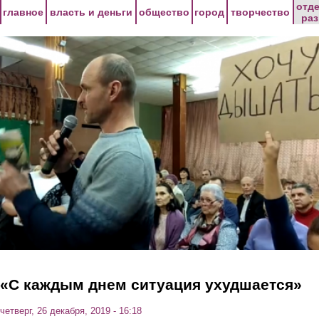
Перейти к основному содержанию
отд
главное
власть и деньги
общество
город
творчество
ра
«С каждым днем ситуация ухудшается»
четверг, 26 декабря, 2019 - 16:18