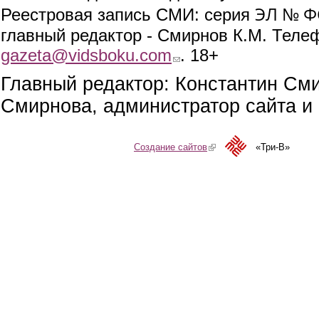
ЭЛ № ФС
Реестровая запись СМИ: серия
главный редактор - Смирнов К.М. Телефо
gazeta@vidsboku.com
(link sends e-mail)
. 18+
Главный редактор: Константин См
Смирнова, администратор сайта и 
Создание сайтов
(link is external)
«Три-В»