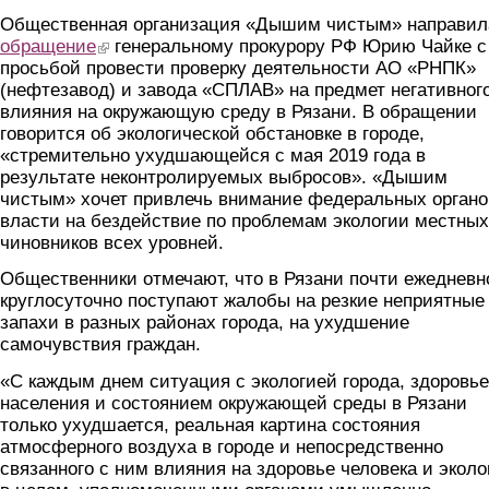
Общественная организация «Дышим чистым» направил
обращение
(link is external)
генеральному прокурору РФ Юрию Чайке с
просьбой провести проверку деятельности АО «РНПК»
(нефтезавод) и завода «СПЛАВ» на предмет негативног
влияния на окружающую среду в Рязани. В обращении
говорится об экологической обстановке в городе,
«стремительно ухудшающейся с мая 2019 года в
результате неконтролируемых выбросов». «Дышим
чистым» хочет привлечь внимание федеральных органо
власти на бездействие по проблемам экологии местных
чиновников всех уровней.
Общественники отмечают, что в Рязани почти ежедневн
круглосуточно поступают жалобы на резкие неприятные
запахи в разных районах города, на ухудшение
самочувствия граждан.
«С каждым днем ситуация с экологией города, здоровь
населения и состоянием окружающей среды в Рязани
только ухудшается, реальная картина состояния
атмосферного воздуха в городе и непосредственно
связанного с ним влияния на здоровье человека и экол