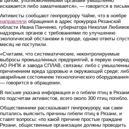
в целом, уполномоченными органами умышленно
искажается либо замалчивается», — говорится в письм
Активисты сообщают генпрокурору Чайке, что в ноябре
направляли
обращения в адрес прокурора Рязанской
области Ивана Панченко, губернатора Николая Любимо
надзорных органов с требованиями по улучшению
экологической обстановки в городе, однако ответы спус
месяц не поступили.
«Считаем, что систематические, неконтролируемые
выбросы промышленных предприятий, в первую очеред
АО РНПК и завода СПЛАВ, связаны: либо с умышленн
причинением вреда здоровью и окружающей среде; либ
аварийным состоянием технологического оборудования
— говорится в обращении.
В письме указана информация и о гибели птиц в Рязан
по подсчетам активистов, всего около 300 птиц погибло.
Общественники рассказывают генпрокурору, как сами
пытались выяснить причины гибели птиц в Рязани, и
ставят вопросы: «по какой причине простые граждане
Рязани, общественные организации должны проводить