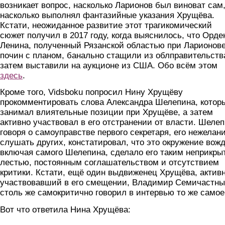
возникает вопрос, насколько Ларионов был виноват сам,
насколько выполнял фантазийные указания Хрущёва.
Кстати, неожиданное развитие этот трагикомический
сюжет получил в 2017 году, когда выяснилось, что Орде
Ленина, полученный Рязанской областью при Ларионове
почин с планом, банально стащили из облправительства
затем выставили на аукционе из США. Обо всём этом
здесь
.
Кроме того, Vidsboku попросил Нину Хрущёву
прокомментировать слова Александра Шелепина, котор
занимал влиятельные позиции при Хрущёве, а затем
активно участвовал в его отстранении от власти. Шелеп
говоря о самоуправстве первого секретаря, его нежелан
слушать других, констатировал, что это окружение вожд
включая самого Шелепина, сделало его таким неприкры
лестью, постоянным соглашательством и отсутствием
критики. Кстати, ещё один выдвиженец Хрущёва, актив
участвовавший в его смещении, Владимир Семичастны
столь же самокритично говорил в интервью то же самое
Вот что ответила Нина Хрущёва: