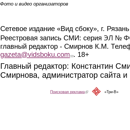
Фото и видео организаторов
Сетевое издание «Вид сбоку», г. Рязан
ЭЛ № ФС
Реестровая запись СМИ: серия
главный редактор - Смирнов К.М. Телефо
gazeta@vidsboku.com
(link sends e-mail)
. 18+
Главный редактор: Константин См
Смирнова, администратор сайта и 
Поисковая реклама
(link is external)
«Три-В»