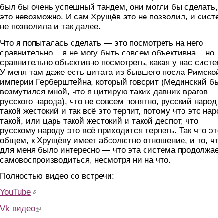
был бы очень успешный тандем, они могли бы сделать,
это невозможно. И сам Хрущёв это не позволил, и сист
не позволила и так далее.
Что я попыталась сделать — это посмотреть на него
сравнительно... я не могу быть совсем объективна... но
сравнительно объективно посмотреть, какая у нас систе
У меня там даже есть цитата из бывшего посла Римско
империи Герберштейна, который говорит (Мединский б
возмутился мной, что я цитирую таких давних врагов
русского народа), что не совсем понятно, русский народ
такой жестокий и так всё это терпит, потому что это нар
такой, или царь такой жестокий и такой деспот, что
русскому народу это всё приходится терпеть. Так что эт
общем, к Хрущёву имеет абсолютно отношение, и то, ч
для меня было интересно — что эта система продолжа
самовоспроизводиться, несмотря ни на что.
Полностью видео со встречи:
YouTube
(link is external)
Vk видео
(link is external)