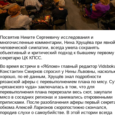
Посвятив Никите Сергеевичу исследования и
многочисленные комментарии, Нина Хрущёва при явно
человеческой симпатии, всегда умела сохранять
объективный и критический подход к бывшему первому
секретарю ЦК КПСС.
Во время встречи в «Яблоке» главный редактор Vidsbok
Константин Смирнов спросил у Нины Львовны, насколь
хорошо, по её данным, Хрущёв знал подробности
рязанской аферы с перевыполнением плана по мясу. Су
«рязанского чуда» заключалась в том, что для
перевыполнения плана перерезали весь скот, закупали
мясо в соседних регионах и занимались откровенными
приписками. После разоблачения аферы первый секрет
обкома Алексей Ларионов скоропостижно скончался,
породив слухи о самоубийстве. В этой истории всегда