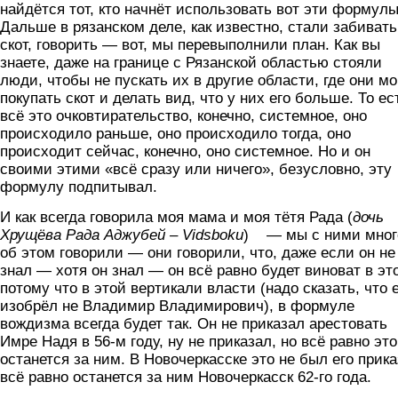
найдётся тот, кто начнёт использовать вот эти формулы
Дальше в рязанском деле, как известно, стали забивать
скот, говорить — вот, мы перевыполнили план. Как вы
знаете, даже на границе с Рязанской областью стояли
люди, чтобы не пускать их в другие области, где они м
покупать скот и делать вид, что у них его больше. То ес
всё это очковтирательство, конечно, системное, оно
происходило раньше, оно происходило тогда, оно
происходит сейчас, конечно, оно системное. Но и он
своими этими «всё сразу или ничего», безусловно, эту
формулу подпитывал.
И как всегда говорила моя мама и моя тётя Рада (
дочь
Хрущёва Рада Аджубей –
Vidsboku
) — мы с ними мног
об этом говорили — они говорили, что, даже если он не
знал — хотя он знал — он всё равно будет виноват в эт
потому что в этой вертикали власти (надо сказать, что 
изобрёл не Владимир Владимирович), в формуле
вождизма всегда будет так. Он не приказал арестовать
Имре Надя в 56-м году, ну не приказал, но всё равно это
останется за ним. В Новочеркасске это не был его прика
всё равно останется за ним Новочеркасск 62-го года.