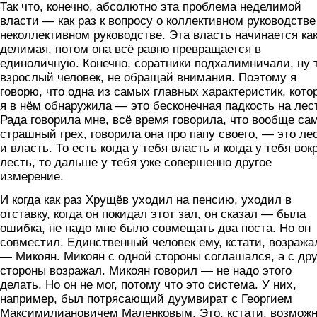
Так что, конечно, абсолютно эта проблема неделимой
власти — как раз к вопросу о коллективном руководств
неколлективном руководстве. Эта власть начинается ка
делимая, потом она всё равно превращается в
единоличную. Конечно, соратники подхалимничали, ну 
взрослый человек, не обращай внимания. Поэтому я
говорю, что одна из самых главных характеристик, кото
я в нём обнаружила — это бесконечная падкость на лес
Рада говорила мне, всё время говорила, что вообще са
страшный грех, говорила она про папу своего, — это ле
и власть. То есть когда у тебя власть и когда у тебя вок
лесть, то дальше у тебя уже совершенно другое
измерение.
И когда как раз Хрущёв уходил на пенсию, уходил в
отставку, когда он покидал этот зал, он сказал — была
ошибка, не надо мне было совмещать два поста. Но он
совместил. Единственный человек ему, кстати, возража
— Микоян. Микоян с одной стороны соглашался, а с др
стороны возражал. Микоян говорил — не надо этого
делать. Но он не мог, потому что это система. У них,
например, был потрясающий дуумвират с Георгием
Максимилиановичем Маленковым. Это, кстати, возможн