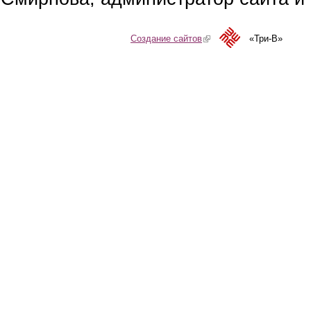
Создание сайтов
(link is external)
«Три-В»