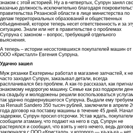
знаком с этой историей. Ну а в-четвертых, Супрун занял св
казачью должность исключительно благодаря покровительс
правительства Рязанской области в лице министерства по
делам территориальных образований и общественных
объединений, которое теперь несет ответственность и за эт
ситуацию. Знали или нет в правительстве о проблемах
Супруна с законом – вопрос, требующий отдельного
выяснения.
А теперь – истории несостоявшихся покупателей машин от
ООО «Кристалл» Евгения Супруна.
Удачно зашел
Муж рязанки Екатерины работал в магазине запчастей, к н
часто заходил Супрун, заказывал детали, всегда
расплачивался без проблем. А как-то рассказал, как пригна
знакомому недорогую машину. Семье как раз подарили ден
на свадьбу и молодожены решили воспользоваться услуга
так удачно подвернувшегося Супруна. Выдали ему требуе
за Renault Sandero 350 тысяч рублей, заключили в апреле 
года договор на поставку машины в течение 45 дней. Нача
задержки, Супрун просил отсрочки. Устав ждать, покупател
сообщили атаману, что подают на него в суд. Cупрун не
растерялся и сообщил, что взять у него нечего, ведь догово
заключался с ООО «Кристалл», у которого — ха-ха-ха – нет