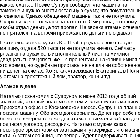
как же ехать… Позже Супрун сообщил, что машина на
таможне и нужно внести остальную сумму, что покупательн
и сделала. Однако обещанной машины так и не получила.
Супрун и здесь сослался на какого-то Смирнова, которому
якобы отдал деньги, а тот пропал. На звонки атаман отвеча
не прятался, на встречи приезжал, но деньги не отдавал.
Екатерина хотела купить Kia Heat, продала свою старую
машину, отдала 520 тысяч и не получила ничего. Сейчас у
рязанки на руках есть исполнительный лист на миллион
двадцать тысяч (опять же – с процентами, накопившимися 
это время), но судебные приставы не нашли ни собственно
ни денег на счетах. Хотя, как утверждает Екатерина, в Пол
у атамана трехэтажный дом, трактор, кони и т.д.
Атаман в деле
Наталью познакомил с Супруном в июне 2013 года общий
знакомый, который знал, что ее семья хочет купить машину.
Приехали в офис на Касимовском шоссе. Cупрун на планш
показал машину. Обо всем договорились. Денег при себе н
было, но вечером того же дня атаман приехал и забрал ден
подписал договор, расходник. Наталью с мужем казак
некоторое время кормил завтраками, утверждая, что маши
пути. А затем сообщил, что теперь будет поддерживать с н