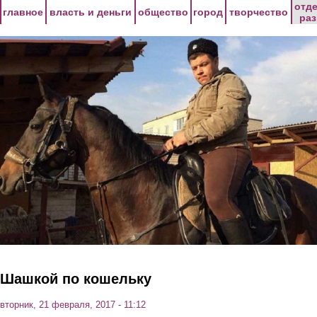
Перейти к основному содержанию
отд
главное
власть и деньги
общество
город
творчество
ра
Шашкой по кошельку
вторник, 21 февраля, 2017 - 11:12