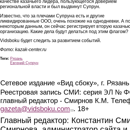
качестве казачьего лидера, пользующегося доверием
региональной власти и был выдвинут Супрун.
Известно, что за плечами Супруна есть и другие
ликвидированные ООО, очень похожие на однодневки. А п
некоторым данным, он сейчас регистрирует вторую казачь
организацию. Какие дела будут делаться под этим флагом?
Vidsboku будет следить за развитием событий.
Фото: kazak-center.ru
Теги:
Рязань
Евгений Супрун
Сетевое издание «Вид сбоку», г. Рязан
ЭЛ № ФС
Реестровая запись СМИ: серия
главный редактор - Смирнов К.М. Телефо
gazeta@vidsboku.com
(link sends e-mail)
. 18+
Главный редактор: Константин См
Смирнова, администратор сайта и 