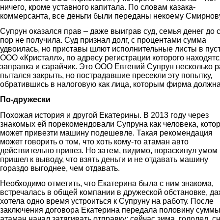
ничего, кроме уставного капитала. По словам казака-
коммерсанта, все деньги были переданы некоему Смирнову
Супрун оказался прав – даже выиграв суд, семья денег до 
пор не получила. Суд признал долг, с процентами сумма
удвоилась, но приставы шлют исполнительные листы в пус
ООО «Кристалл», по адресу регистрации которого находятс
заправка и сарайчик. Это ООО Евгений Супрун несколько р
пытался закрыть, но пострадавшие пресекли эту попытку,
обратившись в налоговую как лица, которым фирма должна
По-дружески
Похожая история и другой Екатерины. В 2013 году через
знакомых ей порекомендовали Супруна как человека, кото
может привезти машину подешевле. Такая рекомендация
может говорить о том, что хоть кому-то атаман авто
действительно привез. Но затем, видимо, пораскинул умом 
пришел к выводу, что взять деньги и не отдавать машину
гораздо выгоднее, чем отдавать.
Необходимо отметить, что Екатерина была с ним знакома,
встречалась в общей компании в дружеской обстановке, д
хотела одно время устроиться к Супруну на работу. После
заключения договора Екатерина передала половину суммы
атаман начал затягивать отправку: сейчас зима, гололед, сн