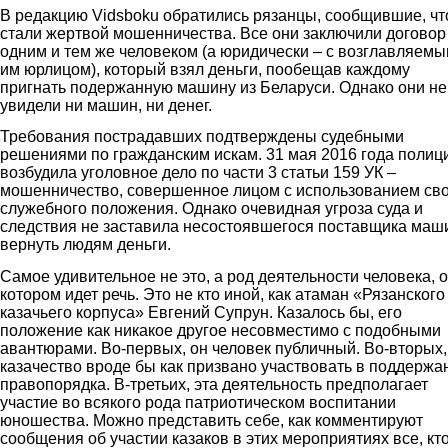
В редакцию Vidsboku обратились рязанцы, сообщившие, чт
стали жертвой мошенничества. Все они заключили договор
одним и тем же человеком (а юридически – с возглавляем
им юрлицом), который взял деньги, пообещав каждому
пригнать подержанную машину из Беларуси. Однако они не
увидели ни машин, ни денег.
Требования пострадавших подтверждены судебными
решениями по гражданским искам. 31 мая 2016 года полиц
возбудила уголовное дело по части 3 статьи 159 УК –
мошенничество, совершенное лицом с использованием св
служебного положения. Однако очевидная угроза суда и
следствия не заставила несостоявшегося поставщика маш
вернуть людям деньги.
Самое удивительное не это, а род деятельности человека, о
котором идет речь. Это не кто иной, как атаман «Рязанского
казачьего корпуса» Евгений Супрун. Казалось бы, его
положение как никакое другое несовместимо с подобными
авантюрами. Во-первых, он человек публичный. Во-вторых,
казачество вроде бы как призвано участвовать в поддержа
правопорядка. В-третьих, эта деятельность предполагает
участие во всякого рода патриотическом воспитании
юношества. Можно представить себе, как комментируют
сообщения об участии казаков в этих мероприятиях все, кт