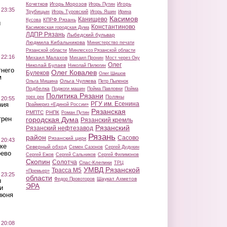
Кочетков
Игорь Морозов
Игорь
Игорь Путин
 23:35
Трубицын
Игорь Туровский
Игорь Яшин
Ирина
Касимов
Канищево
КПРФ Рязань
Кусова
ы
Константиново
Касимовская городская Дума
ЛДПР Рязань
Лыбедский бульвар
Людмила Кибальникова
Министерство печати
Рязанской области
Минлесхоз Рязанской области
 22:16
Михаил Малахов
Михаил Пронин
Мост через Оку
Олег
Николай Булаев
Николай Пилюгин
тнего
Олег Ковалев
Булеков
Олег Шишов
м
Ольга Чуляева
Ольга Мишина
Петр Пыленок
Подбелка
Поджоги машин
Пойма Павловки
Пойма
Политика Рязани
Поляны
трех рек
 20:55
РГУ им. Есенина
ния
Праймериз «Единой России»
Рязанская
РМПТС
РНПК
Роман Путин
трен
городская Дума
Рязанский кремль
Рязанский
Рязанский нефтезавод
Рязань
район
Сасово
Рязанский цирк
 20:43
ке
Северный обход
Семен Сазонов
Сергей Дудукин
оево
Сергей Ежов
Сергей Сальников
Сергей Филимонов
Скопин
Солотча
Спас-Клепики
ТРЦ
УМВД Рязанской
Трасса М5
«Премьер»
 23:25
области
Шаукат Ахметов
Федор Провоторов
ы
ЭРА
и
июня
 20:08