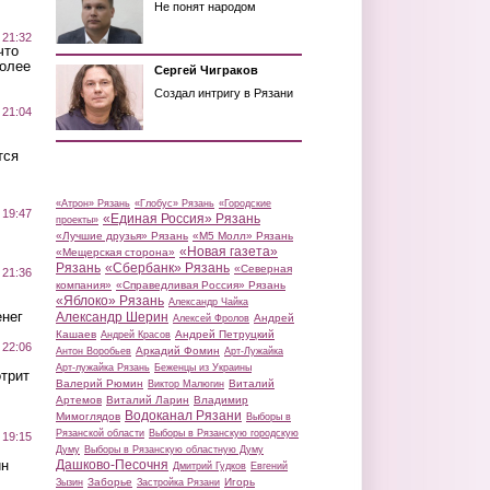
Не понят народом
 21:32
что
более
Сергей Чиграков
Создал интригу в Рязани
 21:04
тся
«Атрон» Рязань
«Глобус» Рязань
«Городские
 19:47
«Единая Россия» Рязань
проекты»
«Лучшие друзья» Рязань
«М5 Молл» Рязань
«Новая газета»
«Мещерская сторона»
Рязань
«Сбербанк» Рязань
«Северная
 21:36
компания»
«Справедливая Россия» Рязань
«Яблоко» Рязань
Александр Чайка
нег
Александр Шерин
Андрей
Алексей Фролов
Кашаев
Андрей Петруцкий
Андрей Красов
 22:06
Аркадий Фомин
Антон Воробьев
Арт-Лужайка
Арт-лужайка Рязань
Беженцы из Украины
трит
Валерий Рюмин
Виталий
Виктор Малюгин
Артемов
Виталий Ларин
Владимир
Водоканал Рязани
Мимоглядов
Выборы в
Рязанской области
Выборы в Рязанскую городскую
 19:15
Думу
Выборы в Рязанскую областную Думу
ин
Дашково-Песочня
Дмитрий Гудков
Евгений
Заборье
Игорь
Зызин
Застройка Рязани