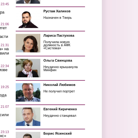
 23:45
Рустам Халиков
ра
Назначен в Тверь
 21:06
итет
Лариса Пастухова
асти
Получила новую
 21:31
должность в АФК
«Система»
а» на
авили
Ольга Свинцова
 22:34
Неудачно крышанула
мове
Минфин
Николай Любимов
 19:25
Не получил портрет
вода
 21:07
Евгений Кириченко
осили
Неудачно станцевал
 23:13
Борис Ясинский
нс»