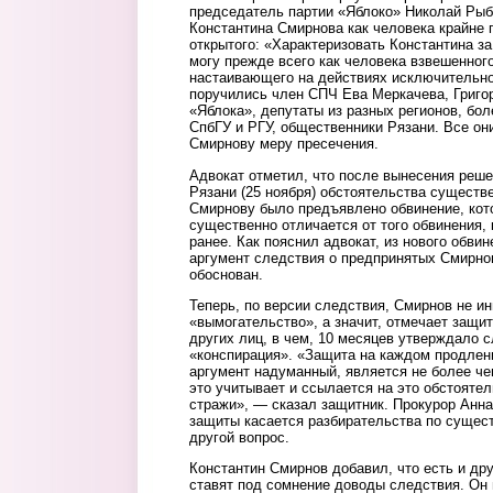
председатель партии «Яблоко» Николай Рыб
Константина Смирнова как человека крайне п
открытого: «Характеризовать Константина за
могу прежде всего как человека взвешенного
настаивающего на действиях исключительно
поручились член СПЧ Ева Меркачева, Григо
«Яблока», депутаты из разных регионов, бо
СпбГУ и РГУ, общественники Рязани. Все он
Смирнову меру пресечения.
Адвокат отметил, что после вынесения реш
Рязани (25 ноября) обстоятельства существ
Смирнову было предъявлено обвинение, кото
существенно отличается от того обвинения,
ранее. Как пояснил адвокат, из нового обвин
аргумент следствия о предпринятых Смирно
обоснован.
Теперь, по версии следствия, Смирнов не и
«вымогательство», а значит, отмечает защи
других лиц, в чем, 10 месяцев утверждало 
«конспирация». «Защита на каждом продлени
аргумент надуманный, является не более ч
это учитывает и ссылается на это обстояте
стражи», — сказал защитник. Прокурор Анна
защиты касается разбирательства по сущест
другой вопрос.
Константин Смирнов добавил, что есть и дру
ставят под сомнение доводы следствия. Он