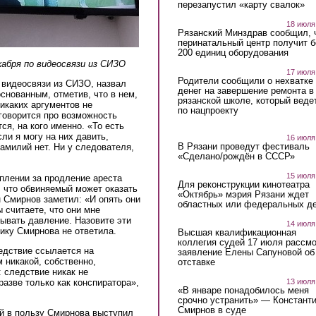
перезапустил «карту свалок»
18 июля
Рязанский Минздрав сообщил, 
перинатальный центр получит 
200 единиц оборудования
абря по видеосвязи из СИЗО
17 июля
Родители сообщили о нехватке
 видеосвязи из СИЗО, назвал
денег на завершение ремонта в
снованным, отметив, что в нем,
рязанской школе, который веде
икаких аргументов не
по нацпроекту
говорится про возможность
ся, на кого именно. «То есть
ли я могу на них давить,
16 июля
В Рязани проведут фестиваль
фамилий нет. Ни у следователя,
«Сделано/рождён в СССР»
15 июля
плении за продление ареста
Для реконструкции кинотеатра
 что обвиняемый может оказать
«Октябрь» мэрия Рязани ждет
н Смирнов заметил: «И опять они
областных или федеральных де
ы считаете, что они мне
зывать давление. Назовите эти
14 июля
ику Смирнова не ответила.
Высшая квалификационная
коллегия судей 17 июля рассмо
едствие ссылается на
заявление Елены Сапуновой об
 никакой, собственно,
отставке
: следствие никак не
13 июля
азве только как конспиратора»,
«В январе понадобилось меня
срочно устранить» — Констант
Смирнов в суде
ой в пользу Смирнова выступил