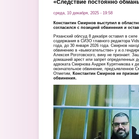
«Следствие постоянно обман
среда, 10 декабря, 2025 - 19:58
Константин Смирнов выступил в областн
согласился с позицией обвинения и остав
Рязанский облсуд 8 декабря оставил в силе
содержания в СИЗО главного редактора Vid
года, до 30 января 2026 года. Смирнов нахо
обвинению в «вымогательстве» у и.о.гендир
Алексея Роготовского, вину не признает. За
домашний арест или запрет определенных д
адвоката Смирнова Андрея Курятникова к д
окончательное обвинение, предъявленное С
Отметим,
Константин Смирнов не признает
обвинения.
sud.jpg