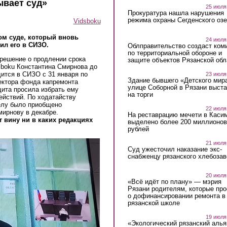
ывает суд»
25 июля
Прокуратура нашла нарушения
режима охраны Сегденского озе
Vidsboku
ом суде, который вновь
24 июля
ил его в СИЗО.
Облправительство создаст ком
по территориальной обороне и
 решение о продлении срока
защите объектов Рязанской обл
sboku Константина Смирнова до
дится в СИЗО с 31 января по
23 июля
Здание бывшего «Детского мир
ектора фонда капремонта
улице Соборной в Рязани выст
щита просила избрать ему
на торги
ействий. По ходатайству
елу было приобщено
22 июля
мирнову в декабре.
На реставрацию мечети в Каси
 вину ни в каких редакциях
выделено более 200 миллионов
рублей
21 июля
Суд ужесточил наказание экс-
снабженцу рязанского хлебоза
20 июля
«Всё идёт по плану» — мэрия
Рязани родителям, которые пр
о дофинансировании ремонта в
рязанской школе
19 июля
«Экологический рязанский алья