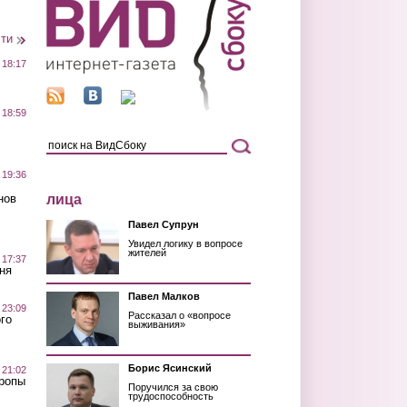
сти
 18:17
 18:59
 19:36
лица
нов
Павел Супрун
Увидел логику в вопросе
жителей
 17:37
ня
Павел Малков
 23:09
Рассказал о «вопросе
го
выживания»
Борис Ясинский
 21:02
Тропы
Поручился за свою
трудоспособность