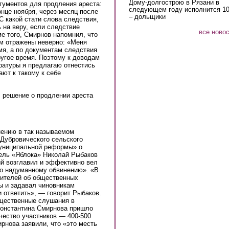
Дому-долгострою в Рязани в
ргументов для продления ареста:
следующем году исполнится 10
онце ноября, через месяц после
– дольщики
 какой стати слова следствия,
 на веру, если следствие
все ново
е того, Смирнов напомнил, что
ем отражены неверно: «Меня
мя, а по документам следствия
ругое время. Поэтому к доводам
ратуры я предлагаю отнестись
ают к такому к себе
 решение о продлении ареста
нению в так называемом
 Дубровического сельского
муниципальной реформы» о
ель «Яблока» Николай Рыбаков
ый возглавил и эффективно вел
по надуманному обвинению». «В
жителей об общественных
ы и задавал чиновникам
и ответить», — говорит Рыбаков.
бщественные слушания в
 Константина Смирнова пришло
чество участников — 400-500
рнова заявили, что «это месть