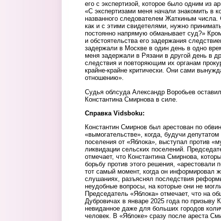
его с экспертизой, которое было одним из а
«С экспертизами меня начали знакомить в к
названного следователем Жаткиным числа. С
как и с этими свидетелями, нужно принимать
постоянно напрямую обманывает суд?» Кром
и обстоятельства его задержания следстви
задержали в Москве в один день в одно вре
меня задержали в Рязани в другой день в д
следствия и повторяющим их органам проку
крайне-крайне критически. Они сами вынужд
отношению».
Судья облсуда Александр Воробьев оставил
Константина Смирнова в силе.
Справка
Vidsboku:
Константин Смирнов был арестован по обви
«вымогательстве», когда, будучи депутатом
поселения от «Яблока», выступал против «
ликвидации сельских поселений. Председат
отмечает, что Константина Смирнова, котор
борьбу против этого решения, «арестовали 
тот самый момент, когда он информировал 
слушаниях, разъяснял последствия реформ
неудобные вопросы, на которые они не могл
Председатель «Яблока» отмечает, что на о
Дубровичах в январе 2025 года по призыву
невиданное даже для больших городов коли
человек. В «Яблоке» сразу после ареста Сми