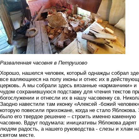
Разваленная часовня в Петрушово
Хорошо, нашелся человек, который однажды собрал зде
все валяющиеся на полу иконы и отнес их в действую
церковь. А мы собрали здесь вязанные «карманчики» и
чудом сохранившуюся подставку для чтения текстов пр
богослужении и отнесли их в нашу часовенку св. Никол
Заодно навестили там иконку «Алексей -божий человек»
которую повесили прихожане, когда не стало Яблокова.
было его твердое решение – строить именно каменную
часовню. Вдруг подумала: инициативы Яблокова дарят
людям радость, а нашего руководства - слезы и хлам н
святом месте.