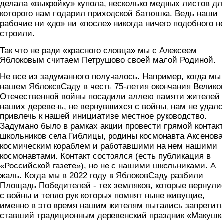
делала «выкройку» купола, несколько медных листов д
которого нам подарил приходской батюшка. Ведь наши
рабочие ни «до» ни «после» никогда ничего подобного н
строили.
Так что не ради «красного словца» мы с Алексеем
Яблоковым считаем Петрушово своей малой Родиной.
Не все из задуманного получалось. Например, когда мы
нашем ЯблоковСаду в честь 75-летия окончания Велико
Отечественной войны посадили аллею памяти жителей
наших деревень, не вернувшихся с войны, нам не удал
привлечь к нашей инициативе местное руководство.
Задумано было в рамках акции провести прямой контак
школьников села Гиблицы, родины космонавта Аксенова
космическим кораблем и работавшими на нем нашими
космонавтами. Контакт состоялся (есть публикация в
«Российской газете»), но не с нашими школьниками. А
жаль. Когда мы в 2022 году в ЯблоковСаду разбили
Площадь Победителей - тех земляков, которые вернули
с войны и тепло рук которых помнят ныне живущие,
именно в это время нашим жителям пытались запретит
ставший традиционным деревенский праздник «Макушк