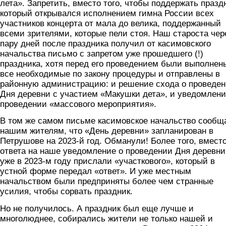
лета». Запретить, вместо того, чтобы поддержать празд
который открывался исполнением гимна России всех
участников концерта от мала до велика, поддержанный
всеми зрителями, которые пели стоя. Наш староста чер
пару дней после праздника получил от касимовского
начальства письмо с запретом уже прошедшего (!)
праздника, хотя перед его проведением были выполнен
все необходимые по закону процедуры и отправлены в
районную администрацию: и решение схода о проведе
Дня деревни с участием «Макушки дета», и уведомлени
проведении «массового мероприятия».
В том же самом письме касимовское начальство сообщ
нашим жителям, что «День деревни» запланирован в
Петрушове на 2023-й год. Обманули! Более того, вмест
ответа на наше уведомление о проведении Дня деревни
уже в 2023-м году прислали «участкового», который в
устной форме передал «ответ». И уже местным
начальством были предприняты более чем странные
усилия, чтобы сорвать праздник.
Но не получилось. А праздник был еще лучше и
многолюднее, собирались жители не только нашей и