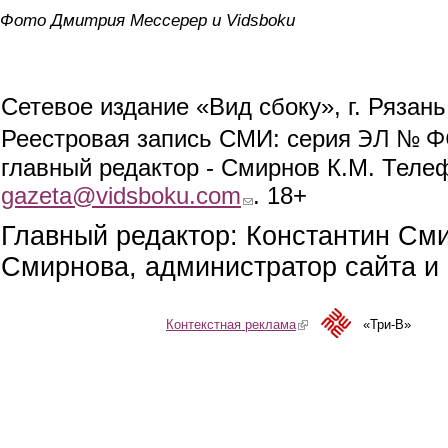
Фото Дмитрия Мессерер и Vidsboku
Сетевое издание «Вид сбоку», г. Рязан
ЭЛ № ФС
Реестровая запись СМИ: серия
главный редактор - Смирнов К.М. Телефо
gazeta@vidsboku.com
(link sends e-mail)
. 18+
Главный редактор: Константин См
Смирнова, администратор сайта и 
Контекстная реклама
(link is external)
«Три-В»