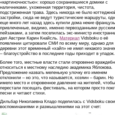
«картиночностью»: хорошо сохранившиеся домики с
наличниками, ухоженная территория, чистота,
подстриженная трава. Здесь никогда не было коттеджно
застройки, сюда не ведут туристические маршруты, од
еще много лет назад здесь купили дома некие француз
привлеченные, видимо, именно первозданными русски
пейзажами, а затем поселилась экс-министр иностранн
дел Австрии Карин Кнайсль.
Материал
Vidsboku о её
появлении цитировали СМИ по всему миру, однако для
деревни этот временный «хайп» не имел никакого значе
– благоустройство в последние годы приходит в упадок.
Более того, местные власти стали откровенно враждебн
относиться к местному наследию академика Яблокова.
Предложение назвать меленькую улочку его именем
отклонили – но это, что называется, хозяин – барин. Но
имело место и откровенное давление на жителей, чтоб
перестали посещать фестиваль, на котором просто пою
песни и читают стихи.
Дильбар Николаевна Кладо поделилась с Vidsboku сво
воспоминаниями и размышлениями на этот счет: