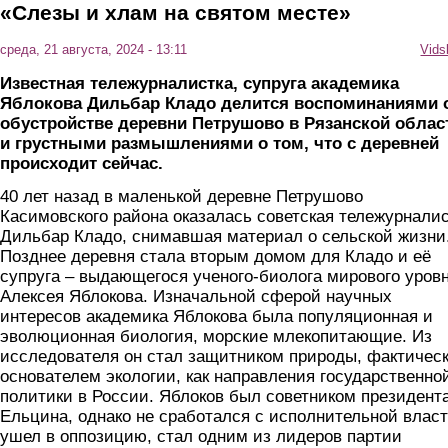
«Слезы и хлам на святом месте»
среда, 21 августа, 2024 - 13:11
Vids
Известная тележурналистка, супруга академика
Яблокова Дильбар Кладо делится воспоминаниями 
обустройстве деревни Петрушово в Рязанской облас
и грустными размышлениями о том, что с деревней
происходит сейчас.
40 лет назад в маленькой деревне Петрушово
Касимовского района оказалась советская тележурнали
Дильбар Кладо, снимавшая материал о сельской жизни
Позднее деревня стала вторым домом для Кладо и её
супруга – выдающегося ученого-биолога мирового уров
Алексея Яблокова. Изначальной сферой научных
интересов академика Яблокова была популяционная и
эволюционная биология, морские млекопитающие. Из
исследователя он стал защитником природы, фактичес
основателем экологии, как направления государственно
политики в России. Яблоков был советником президент
Ельцина, однако не сработался с исполнительной влас
ушел в оппозицию, стал одним из лидеров партии