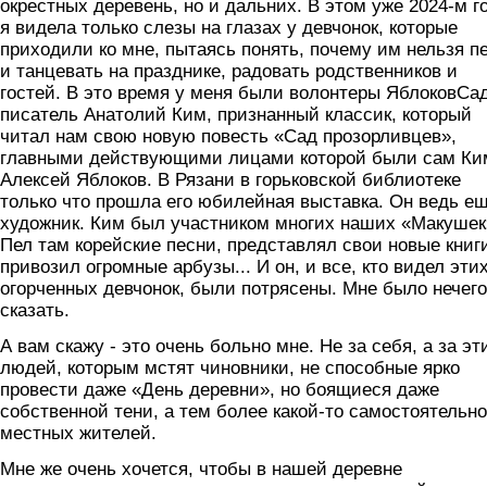
окрестных деревень, но и дальних. В этом уже 2024-м г
я видела только слезы на глазах у девчонок, которые
приходили ко мне, пытаясь понять, почему им нельзя п
и танцевать на празднике, радовать родственников и
гостей. В это время у меня были волонтеры ЯблоковСа
писатель Анатолий Ким, признанный классик, который
читал нам свою новую повесть «Сад прозорливцев»,
главными действующими лицами которой были сам Ки
Алексей Яблоков. В Рязани в горьковской библиотеке
только что прошла его юбилейная выставка. Он ведь е
художник. Ким был участником многих наших «Макушек
Пел там корейские песни, представлял свои новые книг
привозил огромные арбузы... И он, и все, кто видел эти
огорченных девчонок, были потрясены. Мне было нечег
сказать.
А вам скажу - это очень больно мне. Не за себя, а за эт
людей, которым мстят чиновники, не способные ярко
провести даже «День деревни», но боящиеся даже
собственной тени, а тем более какой-то самостоятельн
местных жителей.
Мне же очень хочется, чтобы в нашей деревне