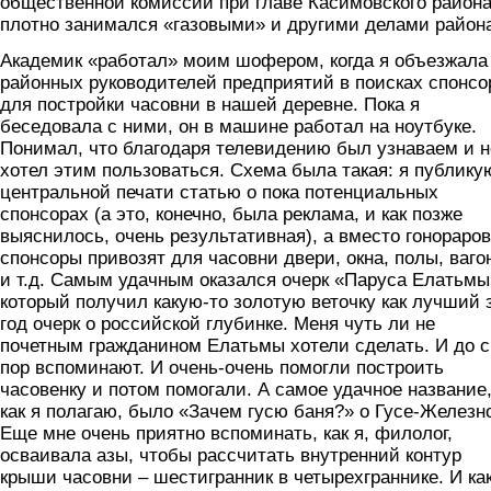
общественной комиссии при главе Касимовского района
плотно занимался «газовыми» и другими делами район
Академик «работал» моим шофером, когда я объезжала
районных руководителей предприятий в поисках спонсо
для постройки часовни в нашей деревне. Пока я
беседовала с ними, он в машине работал на ноутбуке.
Понимал, что благодаря телевидению был узнаваем и н
хотел этим пользоваться. Схема была такая: я публику
центральной печати статью о пока потенциальных
спонсорах (а это, конечно, была реклама, и как позже
выяснилось, очень результативная), а вместо гонораров
спонсоры привозят для часовни двери, окна, полы, ваго
и т.д. Самым удачным оказался очерк «Паруса Елатьмы
который получил какую-то золотую веточку как лучший 
год очерк о российской глубинке. Меня чуть ли не
почетным гражданином Елатьмы хотели сделать. И до 
пор вспоминают. И очень-очень помогли построить
часовенку и потом помогали. А самое удачное название
как я полагаю, было «Зачем гусю баня?» о Гусе-Железн
Еще мне очень приятно вспоминать, как я, филолог,
осваивала азы, чтобы рассчитать внутренний контур
крыши часовни – шестигранник в четырехграннике. И ка