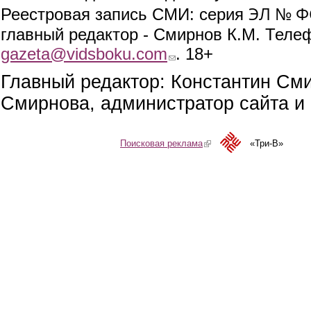
ЭЛ № ФС
Реестровая запись СМИ: серия
главный редактор - Смирнов К.М. Телефо
gazeta@vidsboku.com
(link sends e-mail)
. 18+
Главный редактор: Константин См
Смирнова, администратор сайта и 
Поисковая реклама
(link is external)
«Три-В»