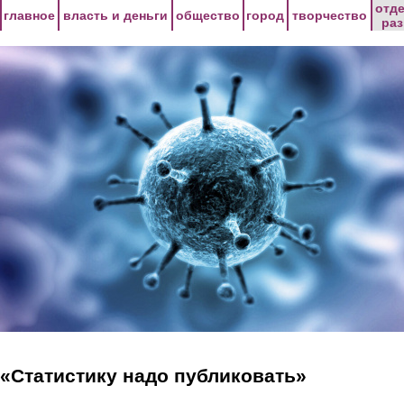
Перейти к основному содержанию
отд
главное
власть и деньги
общество
город
творчество
ра
«Статистику надо публиковать»