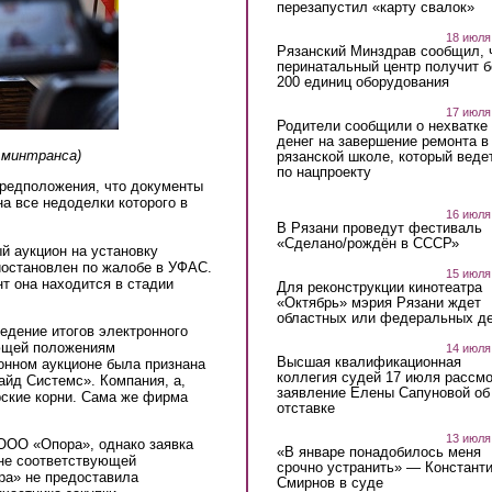
перезапустил «карту свалок»
18 июля
Рязанский Минздрав сообщил, 
перинатальный центр получит 
200 единиц оборудования
17 июля
Родители сообщили о нехватке
денег на завершение ремонта в
 минтранса)
рязанской школе, который веде
по нацпроекту
предположения, что документы
на все недоделки которого в
16 июля
В Рязани проведут фестиваль
«Сделано/рождён в СССР»
й аукцион на установку
иостановлен по жалобе в УФАС.
15 июля
т она находится в стадии
Для реконструкции кинотеатра
«Октябрь» мэрия Рязани ждет
областных или федеральных де
ведение итогов электронного
ующей положениям
14 июля
Высшая квалификационная
онном аукционе была признана
коллегия судей 17 июля рассмо
айд Системс». Компания, а,
заявление Елены Сапуновой об
ерские корни. Сама же фирма
отставке
13 июля
 ООО «Опора», однако заявка
«В январе понадобилось меня
 не соответствующей
срочно устранить» — Констант
ра» не предоставила
Смирнов в суде