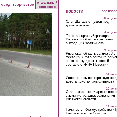
отдельный
город
творчество
разговор
новости
все ново
6 августа
Олег Шалаев отпущен под
домашний арест
4 августа
Фото: аппарат губернатора
Рязанской области возглавил
выходец из Челябинска
3 августа
Рязанская область заняла 73-е
место из 85-ти в рейтинге регио
по качеству дорог, который
составило «РИА Новости»
31 июля
Исполнилось полтора года со д
ареста Константина Смирнова
29 июля
Стало известно об аресте перво
замминистра здравоохранения
Рязанской области
27 июля
Начинается благоустройство «
Паустовского» в Солотче