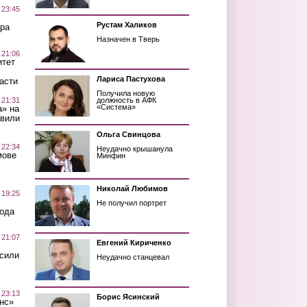
 23:45
Рустам Халиков
ра
Назначен в Тверь
 21:06
итет
Лариса Пастухова
асти
Получила новую
 21:31
должность в АФК
«Система»
а» на
авили
Ольга Свинцова
 22:34
Неудачно крышанула
мове
Минфин
Николай Любимов
 19:25
Не получил портрет
вода
 21:07
Евгений Кириченко
осили
Неудачно станцевал
 23:13
Борис Ясинский
нс»