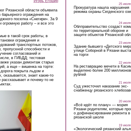
Игорь Егошин
25 июля
Прокуратура нашла нарушения
рог Рязанской области объявила
режима охраны Сегденского озе
в барьерного ограждения на
джного поселка «Снегири». За 9
24 июля
 огромную работу – и все это
Облправительство создаст ком
по территориальной обороне и
защите объектов Рязанской обл
ые в такой срок работы, в
тановки ограждения и
23 июля
дований транспортных потоков,
Здание бывшего «Детского мир
 пропускной способности и
улице Соборной в Рязани выст
учение согласований и
на торги
числе, в ГИБДД; тестовая
также указан демонтаж старых
22 июля
На реставрацию мечети в Каси
й, а еще – вишенка на торте:
выделено более 200 миллионов
 дорога покрыта льдом и
рублей
 оказывается, знает какие-то
 рассказывает и почему-то не
21 июля
ектах.
Суд ужесточил наказание экс-
снабженцу рязанского хлебоза
20 июля
«Всё идёт по плану» — мэрия
Рязани родителям, которые пр
о дофинансировании ремонта в
рязанской школе
19 июля
«Экологический рязанский алья