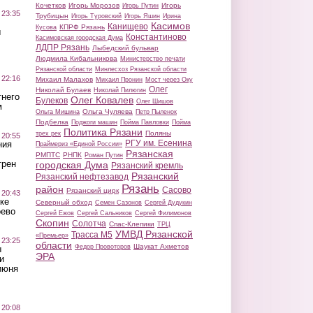
Кочетков
Игорь Морозов
Игорь
Игорь Путин
 23:35
Трубицын
Игорь Туровский
Игорь Яшин
Ирина
Касимов
Канищево
КПРФ Рязань
Кусова
ы
Константиново
Касимовская городская Дума
ЛДПР Рязань
Лыбедский бульвар
Людмила Кибальникова
Министерство печати
Рязанской области
Минлесхоз Рязанской области
 22:16
Михаил Малахов
Михаил Пронин
Мост через Оку
Олег
Николай Булаев
Николай Пилюгин
тнего
Олег Ковалев
Булеков
Олег Шишов
м
Ольга Чуляева
Ольга Мишина
Петр Пыленок
Подбелка
Поджоги машин
Пойма Павловки
Пойма
Политика Рязани
Поляны
трех рек
 20:55
РГУ им. Есенина
ния
Праймериз «Единой России»
Рязанская
РМПТС
РНПК
Роман Путин
трен
городская Дума
Рязанский кремль
Рязанский
Рязанский нефтезавод
Рязань
район
Сасово
Рязанский цирк
 20:43
ке
Северный обход
Семен Сазонов
Сергей Дудукин
оево
Сергей Ежов
Сергей Сальников
Сергей Филимонов
Скопин
Солотча
Спас-Клепики
ТРЦ
УМВД Рязанской
Трасса М5
«Премьер»
 23:25
области
Шаукат Ахметов
Федор Провоторов
ы
ЭРА
и
июня
 20:08