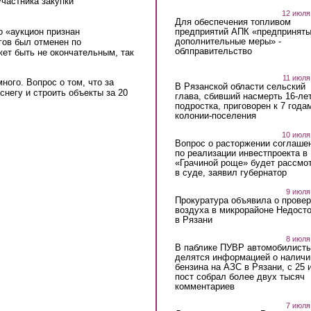
частника закупки
12 июля
Для обеспечения топливом
о «аукцион признан
предприятий АПК «предпринят
дополнительные меры» -
гов был отменен по
облправительство
ет быть не окончательным, так
11 июля
ного. Вопрос о том, что за
В Рязанской области сельский
снегу и строить объекты за 20
глава, сбивший насмерть 16-ле
подростка, приговорен к 7 года
колонии-поселения
10 июля
Вопрос о расторжении соглаше
по реализации инвестпроекта в
«Грачиной роще» будет рассмо
в суде, заявил губернатор
9 июля
Прокуратура объявила о провер
воздуха в микрорайоне Недост
в Рязани
8 июля
В паблике ПУВР автомобилист
делятся информацией о наличи
бензина на АЗС в Рязани, с 25 
пост собрал более двух тысяч
комментариев
7 июля