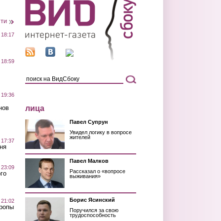
сти
 18:17
 18:59
 19:36
лица
нов
Павел Супрун
Увидел логику в вопросе
жителей
 17:37
ня
Павел Малков
 23:09
Рассказал о «вопросе
го
выживания»
Борис Ясинский
 21:02
Тропы
Поручился за свою
трудоспособность