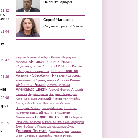
Не понят народом
 21:32
что
более
Сергей Чиграков
Создал интригу в Рязани
 21:04
тся
«Атрон» Рязань
«Глобус» Рязань
«Городские
 19:47
«Единая Россия» Рязань
проекты»
«Лучшие друзья» Рязань
«М5 Молл» Рязань
«Новая газета»
«Мещерская сторона»
Рязань
«Сбербанк» Рязань
«Северная
 21:36
компания»
«Справедливая Россия» Рязань
«Яблоко» Рязань
Александр Чайка
нег
Александр Шерин
Андрей
Алексей Фролов
Кашаев
Андрей Петруцкий
Андрей Красов
 22:06
Аркадий Фомин
Антон Воробьев
Арт-Лужайка
Арт-лужайка Рязань
Беженцы из Украины
трит
Валерий Рюмин
Виталий
Виктор Малюгин
Артемов
Виталий Ларин
Владимир
Водоканал Рязани
Мимоглядов
Выборы в
Рязанской области
Выборы в Рязанскую городскую
 19:15
Думу
Выборы в Рязанскую областную Думу
ин
Дашково-Песочня
Дмитрий Гудков
Евгений
Заборье
Игорь
Зызин
Застройка Рязани