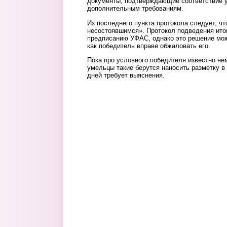
документы, подтверждающие соответствие у
дополнительным требованиям.
Из последнего пункта протокола следует, чт
несостоявшимся». Протокол подведения ито
предписанию УФАС, однако это решение мож
как победитель вправе обжаловать его.
Пока про условного победителя известно нем
умельцы такие берутся наносить разметку в 
дней требует выяснения.