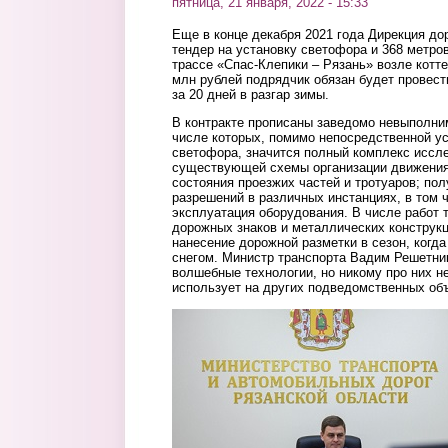
пятница, 21 января, 2022 - 15:33
Еще в конце декабря 2021 года Дирекция до
тендер на установку светофора и 368 метро
трассе «Спас-Клепики – Рязань» возле котте
млн рублей подрядчик обязан будет провести
за 20 дней в разгар зимы.
В контракте прописаны заведомо невыполним
числе которых, помимо непосредственной ус
светофора, значится полный комплекс иссле
существующей схемы организации движения,
состояния проезжих частей и тротуаров; пол
разрешений в различных инстанциях, в том 
эксплуатация оборудования. В числе работ 
дорожных знаков и металлических конструкци
нанесение дорожной разметки в сезон, когда
снегом. Министр транспорта Вадим Решетник,
волшебные технологии, но никому про них не
использует на других подведомственных объ
reshetnik.jpg