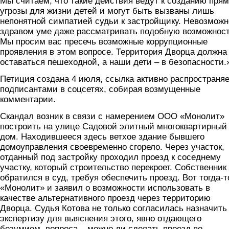
Мы считаем, что такие действия ведут к созданию пря
угрозы для жизни детей и могут быть вызваны лишь
непонятной симпатией судьи к застройщику. Невозможн
здравом уме даже рассматривать подобную возможност
Мы просим вас пресечь возможные коррупционные
проявления в этом вопросе. Территория Дворца должна
оставаться пешеходной, а наши дети – в безопасности.
Петиция создана 4 июля, ссылка активно распространя
подписантами в соцсетях, собирая возмущенные
комментарии.
Скандал возник в связи с намерением ООО «Монолит»
построить на улице Садовой элитный многоквартирный
дом. Находившееся здесь ветхое здание бывшего
домоуправления своевременно сгорело. Через участок,
отданный под застройку проходил проезд к соседнему
участку, который строительство перекроет. Собственник
обратился в суд, требуя обеспечить проезд. Вот тогда-т
«Монолит» и заявил о возможности использовать в
качестве альтернативного проезд через территорию
Дворца. Судья Котова не только согласилась назначить
экспертизу для выяснения этого, явно отдающего
безумием, вопроса – можно ли сделать проезд по