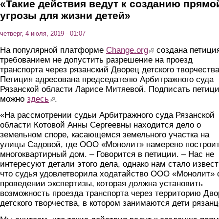
«Такие действия ведут к созданию прямо
угрозы для жизни детей»
четверг, 4 июля, 2019 - 01:07
На популярной платформе
Change.org
(link is external)
создана петици
требованием не допустить разрешение на проезд
транспорта через рязанский Дворец детского творчества
Петиция адресована председателю Арбитражного суда
Рязанской области Ларисе Митяевой. Подписать петиц
можно
здесь
(link is external)
.
«На рассмотрении судьи Арбитражного суда Рязанской
области Котовой Анны Сергеевны находится дело о
земельном споре, касающемся земельного участка на
улицы Садовой, где ООО «Монолит» намерено построи
многоквартирный дом. – Говорится в петиции. – Нас не
интересуют детали этого дела, однако нам стало извест
что судья удовлетворила ходатайство ООО «Монолит» 
проведении экспертизы, которая должна установить
возможность проезда транспорта через территорию Дво
детского творчества, в котором занимаются дети рязанц