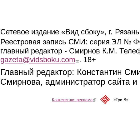
Сетевое издание «Вид сбоку», г. Рязан
ЭЛ № ФС
Реестровая запись СМИ: серия
главный редактор - Смирнов К.М. Телефо
gazeta@vidsboku.com
(link sends e-mail)
. 18+
Главный редактор: Константин См
Смирнова, администратор сайта и 
Контекстная реклама
(link is external)
«Три-В»