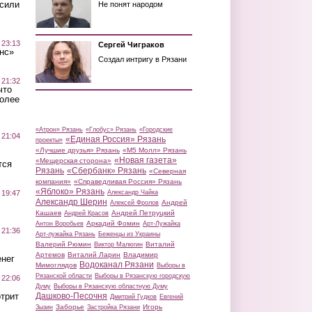
осили
Не понят народом
 23:13
Сергей Чиграков
нс»
Создал интригу в Рязани
 21:32
что
более
«Атрон» Рязань
«Глобус» Рязань
«Городские
 21:04
«Единая Россия» Рязань
проекты»
«Лучшие друзья» Рязань
«М5 Молл» Рязань
«Новая газета»
«Мещерская сторона»
тся
Рязань
«Сбербанк» Рязань
«Северная
компания»
«Справедливая Россия» Рязань
«Яблоко» Рязань
 19:47
Александр Чайка
Александр Шерин
Андрей
Алексей Фролов
Кашаев
Андрей Петруцкий
Андрей Красов
Аркадий Фомин
Антон Воробьев
Арт-Лужайка
 21:36
Арт-лужайка Рязань
Беженцы из Украины
Валерий Рюмин
Виталий
Виктор Малюгин
Артемов
Виталий Ларин
Владимир
нег
Водоканал Рязани
Мимоглядов
Выборы в
Рязанской области
Выборы в Рязанскую городскую
 22:06
Думу
Выборы в Рязанскую областную Думу
трит
Дашково-Песочня
Дмитрий Гудков
Евгений
Заборье
Игорь
Зызин
Застройка Рязани