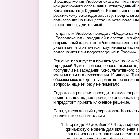
В распоряжении Vidsboku оказался план де
концессионного соглашения, утвержденный 
Ковалевым еще 9 декабря. Концессионное с
российскому законодательству, предполагае
пользования на имущество на установленны
естественно, длительный.
По данным Vidsboku передать «Водоканал» 
«Росводоканал», входящей в состав «Альфа
формальный характер. «Росводоканал» в о
указывает, что является «крупнейшим част
водоснабжения и водоотведения в России».
Решение планируется принять уже на ближа
городской Думы. Причем, вопрос, возможно, 
поступили на заседании Консультативного с
муниципального образования 19 января. Тра
образом можно сделать принятие решения н
вопросах еще ни разу не помогало.
Подготовка решения проходит в атмосфере 
принято в последнее время, не оповещают д
и предстоит принять ключевое решение.
План, утвержденный губернатором Ковалевы
различным органам власти:
В срок до 20 декабря 2014 года сфор
финансовую модель для включения в
концессионного соглашения по систе
водоотведения города Рязани.