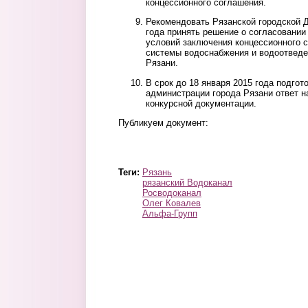
концессионного соглашения.
Рекомендовать Рязанской городской Д
года принять решение о согласовании
условий заключения концессионного 
системы водоснабжения и водоотведе
Рязани.
В срок до 18 января 2015 года подгот
администрации города Рязани ответ н
конкурсной документации.
Публикуем документ:
vodokanal1.jpg
vodokanal2.jpg
Теги:
Рязань
рязанский Водоканал
Росводоканал
Олег Ковалев
Альфа-Групп