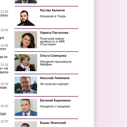
Рустам Халиков
 21:02
Тропы
Назначен в Тверь
 23:45
Лариса Пастухова
ра
Получила новую
должность в АФК
«Система»
 21:06
итет
Ольга Свинцова
асти
Неудачно крышанула
Минфин
 21:31
а» на
авили
Николай Любимов
 22:34
Не получил портрет
мове
Евгений Кириченко
 19:25
Неудачно станцевал
вода
 21:07
Борис Ясинский