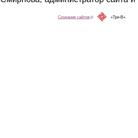
Создание сайтов
(link is external)
«Три-В»