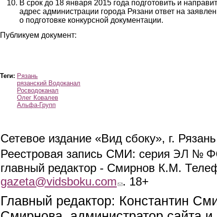
В срок до 18 января 2015 года подготовить и направит
адрес администрации города Рязани ответ на заявле
о подготовке конкурсной документации.
Публикуем документ:
vodokanal1.jpg
vodokanal2.jpg
Теги:
Рязань
рязанский Водоканал
Росводоканал
Олег Ковалев
Альфа-Групп
Сетевое издание «Вид сбоку», г. Рязан
ЭЛ № ФС
Реестровая запись СМИ: серия
главный редактор - Смирнов К.М. Телефо
gazeta@vidsboku.com
(link sends e-mail)
. 18+
Главный редактор: Константин См
Смирнова, администратор сайта и 