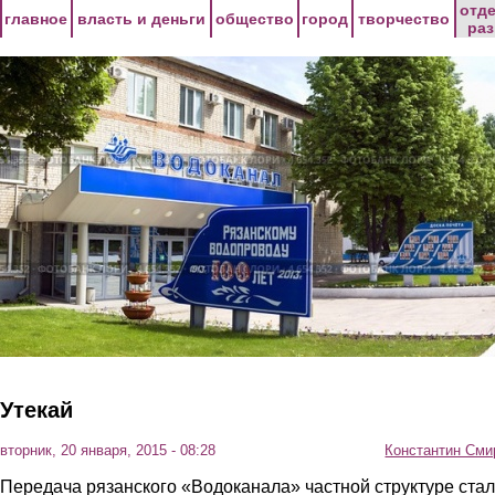
Перейти к основному содержанию
отд
главное
власть и деньги
общество
город
творчество
ра
Утекай
вторник, 20 января, 2015 - 08:28
Константин Сми
Передача рязанского «Водоканала» частной структуре ста