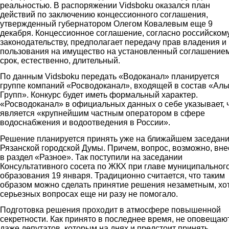
реальностью. В распоряжении Vidsboku оказался план
действий по заключению концессионного соглашения,
утвержденный губернатором Олегом Ковалевым еще 9
декабря. Концессионное соглашение, согласно российском
законодательству, предполагает передачу прав владения и
пользования на имущество на установленный соглашение
срок, естественно, длительный.
По данным Vidsboku передать «Водоканал» планируется
группе компаний «Росводоканал», входящей в состав «Аль
Групп». Конкурс будет иметь формальный характер.
«Росводоканал» в официальных данных о себе указывает, 
является «крупнейшим частным оператором в сфере
водоснабжения и водоотведения в России».
Решение планируется принять уже на ближайшем заседан
Рязанской городской Думы. Причем, вопрос, возможно, вне
в раздел «Разное». Так поступили на заседании
Консультативного сосета по ЖКХ при главе муниципальног
образования 19 января. Традиционно считается, что таким
образом можно сделать принятие решения незаметным, хо
серьезных вопросах еще ни разу не помогало.
Подготовка решения проходит в атмосфере повышенной
секретности. Как принято в последнее время, не оповещаю
даже депутатов, которым на днях и предстоит принять