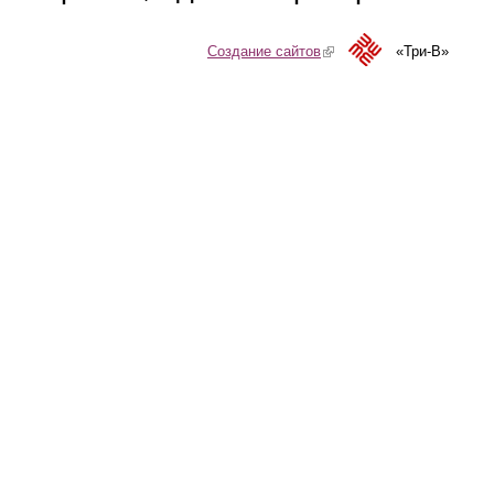
Создание сайтов
(link is external)
«Три-В»