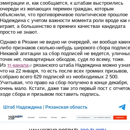
эмиграции и, как сообщается, к штабам выстроились
очереди из желающих перемен граждан, которым
объяснили, что противоречивое политическое прошлое
Надеждина с учетом важности момента роли вроде как 
играет, а большинство в прежних качествах кандидата
просто не знают.
Однако в Рязани не видно ни очередей, ни вообще каких
либо признаков сколько-нибудь широкого сбора подписе
Никакой агитации за сбор подписей не ведется, уличны
точек нет, поквартирных обходов, судя по всему, тоже.
Из
тг-канала
(link is external)
рязанского штаба Надеждина можно узнат
что на 22 января, то есть после всех громких призывов,
собрано всего 629 подписей из необходимых 2 500.
Учитывая, что право на сбор получено в конце декабря,
очень мало. Кстати, даже там это первый пост с отчето
ходе сбора и призывом поставить подпись.
foto2.jpg