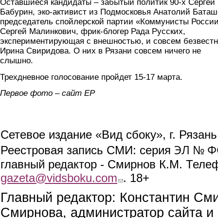
Оставшиеся кандидаты – забытый политик 90-х Сергей
Бабурин, эко-активист из Подмосковья Анатолий Баташ
председатель спойлерской партии «Коммунисты Росси
Сергей Малинкович, фрик-блогер Рада Русских,
экспериментирующая с внешностью, и совсем безвест
Ирина Свиридова. О них в Рязани совсем ничего не
слышно.
Трехдневное голосование пройдет 15-17 марта.
Первое фото – сайт ЕР
Сетевое издание «Вид сбоку», г. Рязан
ЭЛ № ФС
Реестровая запись СМИ: серия
главный редактор - Смирнов К.М. Телефо
gazeta@vidsboku.com
(link sends e-mail)
. 18+
Главный редактор: Константин См
Смирнова, администратор сайта и 