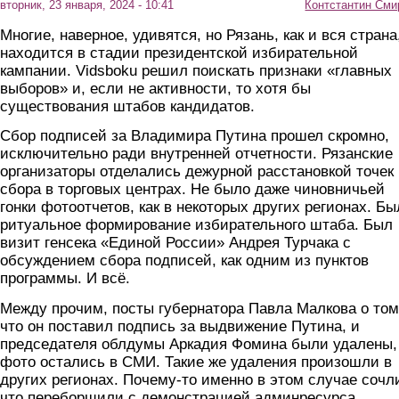
вторник, 23 января, 2024 - 10:41
Контстантин Сми
Многие, наверное, удивятся, но Рязань, как и вся страна
находится в стадии президентской избирательной
кампании. Vidsboku решил поискать признаки «главных
выборов» и, если не активности, то хотя бы
существования штабов кандидатов.
Сбор подписей за Владимира Путина прошел скромно,
исключительно ради внутренней отчетности. Рязанские
организаторы отделались дежурной расстановкой точек
сбора в торговых центрах. Не было даже чиновничьей
гонки фотоотчетов, как в некоторых других регионах. Бы
ритуальное формирование избирательного штаба. Был
визит генсека «Единой России» Андрея Турчака с
обсуждением сбора подписей, как одним из пунктов
программы. И всё.
Между прочим, посты губернатора Павла Малкова о том
что он поставил подпись за выдвижение Путина, и
председателя облдумы Аркадия Фомина были удалены,
фото остались в СМИ. Такие же удаления произошли в
других регионах. Почему-то именно в этом случае сочл
что переборщили с демонстрацией админресурса.