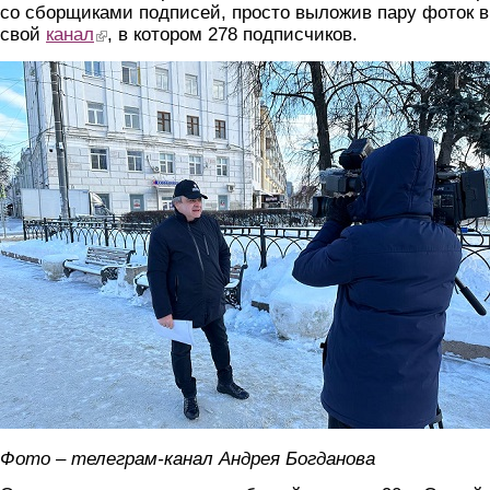
со сборщиками подписей, просто выложив пару фоток в
свой
канал
(link is external)
, в котором 278 подписчиков.
bogdanov.jpg
Фото – телеграм-канал Андрея Богданова