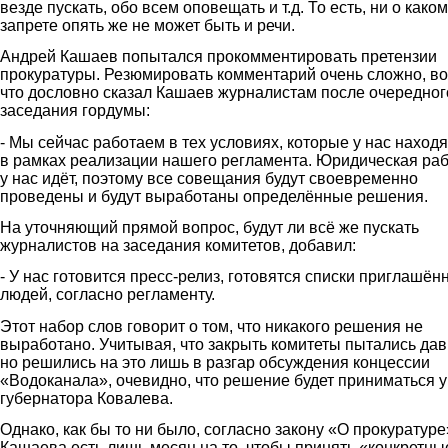
везде пускать, обо всем оповещать и т.д. То есть, ни о каком
запрете опять же не может быть и речи.
Андрей Кашаев попытался прокомментировать претензии
прокуратуры. Резюмировать комментарий очень сложно, во
что дословно сказал Кашаев журналистам после очередног
заседания гордумы:
- Мы сейчас работаем в тех условиях, которые у нас наход
в рамках реализации нашего регламента. Юридическая ра
у нас идёт, поэтому все совещания будут своевременно
проведены и будут выработаны определённые решения.
На уточняющий прямой вопрос, будут ли всё же пускать
журналистов на заседания комитетов, добавил:
- У нас готовится пресс-релиз, готовятся списки приглашён
людей, согласно регламенту.
Этот набор слов говорит о том, что никакого решения не
выработано. Учитывая, что закрыть комитеты пытались дав
но решились на это лишь в разгар обсуждения концессии
«Водоканала», очевидно, что решение будет приниматься у
губернатора Ковалева.
Однако, как бы то ни было, согласно закону «О прокуратуре»
Кашаева есть лишь месяц на то, чтобы принять «конкретны