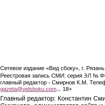
Сетевое издание «Вид сбоку», г. Рязан
ЭЛ № ФС
Реестровая запись СМИ: серия
главный редактор - Смирнов К.М. Телефо
gazeta@vidsboku.com
(link sends e-mail)
. 18+
Главный редактор: Константин См