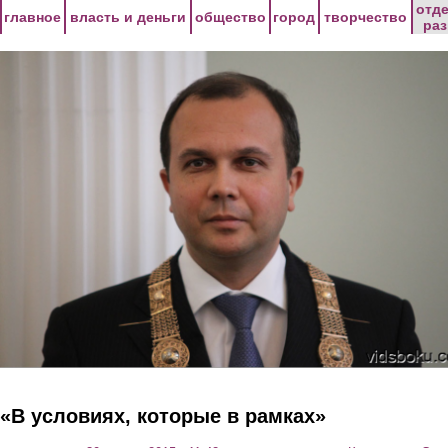
Перейти к основному содержанию
отд
главное
власть и деньги
общество
город
творчество
ра
«В условиях, которые в рамках»