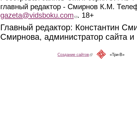
главный редактор - Смирнов К.М. Телефо
gazeta@vidsboku.com
(link sends e-mail)
. 18+
Главный редактор: Константин См
Смирнова, администратор сайта и 
Создание сайтов
(link is external)
«Три-В»