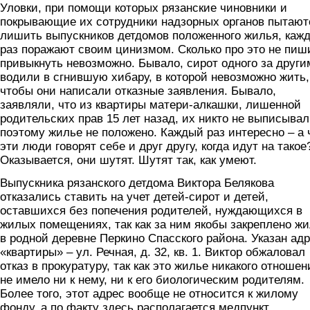
Уловки, при помощи которых рязанские чиновники и
покрывающие их сотрудники надзорных органов пытают
лишить выпускников детдомов положенного жилья, каж
раз поражают своим цинизмом. Сколько про это не пиш
привыкнуть невозможно. Бывало, сирот одного за други
водили в сгнившую хибару, в которой невозможно жить,
чтобы они написали отказные заявления. Бывало,
заявляли, что из квартиры матери-алкашки, лишенной
родительских прав 15 лет назад, их никто не выписывал
поэтому жилье не положено. Каждый раз интересно – а 
эти люди говорят себе и друг другу, когда идут на такое
Оказывается, они шутят. Шутят так, как умеют.
Выпускника рязанского детдома Виктора Белякова
отказались ставить на учет детей-сирот и детей,
оставшихся без попечения родителей, нуждающихся в
жилых помещениях, так как за ним якобы закреплено ж
в родной деревне Перкино Спасского района. Указан ад
«квартиры» – ул. Речная, д. 32, кв. 1. Виктор обжаловал
отказ в прокуратуру, так как это жилье никакого отношен
не имело ни к нему, ни к его биологическим родителям.
Более того, этот адрес вообще не относится к жилому
фонду, а по факту здесь располагается медпункт.