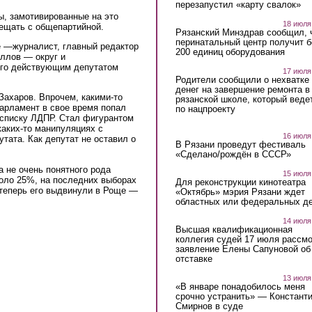
перезапустил «карту свалок»
ы, замотивированные на это
18 июля
мещать с общепартийной.
Рязанский Минздрав сообщил, 
перинатальный центр получит 
е —журналист, главный редактор
200 единиц оборудования
ллов — округ и
ого действующим депутатом
17 июля
Родители сообщили о нехватке
денег на завершение ремонта в
ахаров. Впрочем, какими-то
рязанской школе, который веде
парламент в свое время попал
по нацпроекту
 списку ЛДПР. Стал фигурантом
каких-то манипуляциях с
16 июля
ата. Как депутат не оставил о
В Рязани проведут фестиваль
«Сделано/рождён в СССР»
 не очень понятного рода
15 июля
коло 25%, на последних выборах
Для реконструкции кинотеатра
 теперь его выдвинули в Роще —
«Октябрь» мэрия Рязани ждет
областных или федеральных де
14 июля
Высшая квалификационная
коллегия судей 17 июля рассмо
заявление Елены Сапуновой об
отставке
13 июля
«В январе понадобилось меня
срочно устранить» — Констант
Смирнов в суде