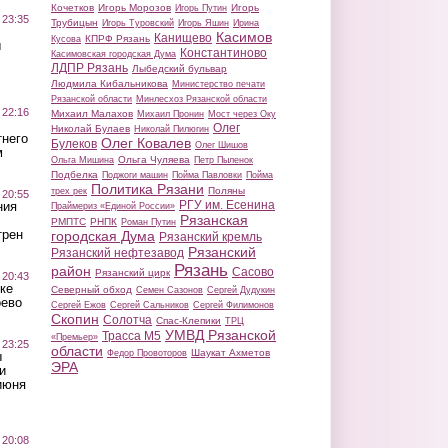
Кочетков
Игорь Морозов
Игорь
Игорь Путин
 23:35
Трубицын
Игорь Туровский
Игорь Яшин
Ирина
Касимов
Канищево
КПРФ Рязань
Кусова
ы
Константиново
Касимовская городская Дума
ЛДПР Рязань
Лыбедский бульвар
Людмила Кибальникова
Министерство печати
Рязанской области
Минлесхоз Рязанской области
 22:16
Михаил Малахов
Михаил Пронин
Мост через Оку
Олег
Николай Булаев
Николай Пилюгин
тнего
Олег Ковалев
Булеков
Олег Шишов
м
Ольга Чуляева
Ольга Мишина
Петр Пыленок
Подбелка
Поджоги машин
Пойма Павловки
Пойма
Политика Рязани
Поляны
трех рек
 20:55
РГУ им. Есенина
ния
Праймериз «Единой России»
Рязанская
РМПТС
РНПК
Роман Путин
трен
городская Дума
Рязанский кремль
Рязанский
Рязанский нефтезавод
Рязань
район
Сасово
Рязанский цирк
 20:43
ке
Северный обход
Семен Сазонов
Сергей Дудукин
оево
Сергей Ежов
Сергей Сальников
Сергей Филимонов
Скопин
Солотча
Спас-Клепики
ТРЦ
УМВД Рязанской
Трасса М5
«Премьер»
 23:25
области
Шаукат Ахметов
Федор Провоторов
ы
ЭРА
и
июня
 20:08