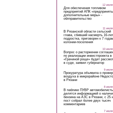
12 июля
Для обеспечения топливом
предприятий АПК «предпринят
дополнительные меры» -
облправительство
11 июля
В Рязанской области сельский
глава, сбивший насмерть 16-ле
подростка, приговорен к 7 года
колонии-поселения
10 июля
Вопрос о расторжении соглаше
по реализации инвестпроекта в
«Грачиной роще» будет рассмо
в суде, заявил губернатор
9 июля
Прокуратура объявила о провер
воздуха в микрорайоне Недост
в Рязани
8 июля
В паблике ПУВР автомобилист
делятся информацией о наличи
бензина на АЗС в Рязани, с 25 
пост собрал более двух тысяч
комментариев
7 июля