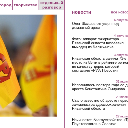
отдельный
город
творчество
разговор
новости
все ново
6 августа
Олег Шалаев отпущен под
домашний арест
4 августа
Фото: аппарат губернатора
Рязанской области возглавил
выходец из Челябинска
3 августа
Рязанская область заняла 73-е
место из 85-ти в рейтинге регио
по качеству дорог, который
составило «РИА Новости»
31 июля
Исполнилось полтора года со д
ареста Константина Смирнова
29 июля
Стало известно об аресте перво
замминистра здравоохранения
Рязанской области
27 июля
Начинается благоустройство «
Паустовского» в Солотче