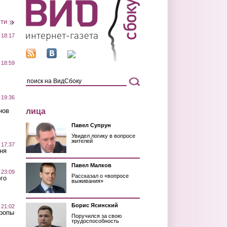
сти
 18:17
 18:59
 19:36
лица
нов
Павел Супрун
Увидел логику в вопросе
жителей
 17:37
ня
Павел Малков
 23:09
Рассказал о «вопросе
го
выживания»
Борис Ясинский
 21:02
Тропы
Поручился за свою
трудоспособность