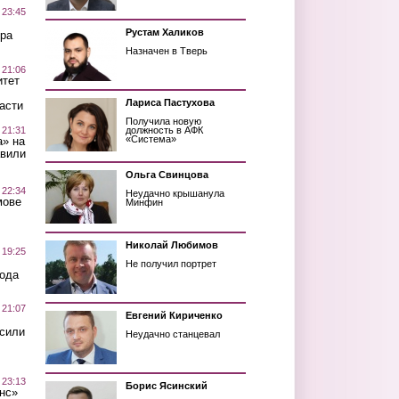
 23:45
Рустам Халиков
ра
Назначен в Тверь
 21:06
итет
Лариса Пастухова
асти
Получила новую
 21:31
должность в АФК
«Система»
а» на
авили
Ольга Свинцова
 22:34
Неудачно крышанула
мове
Минфин
Николай Любимов
 19:25
Не получил портрет
вода
 21:07
Евгений Кириченко
осили
Неудачно станцевал
 23:13
Борис Ясинский
нс»