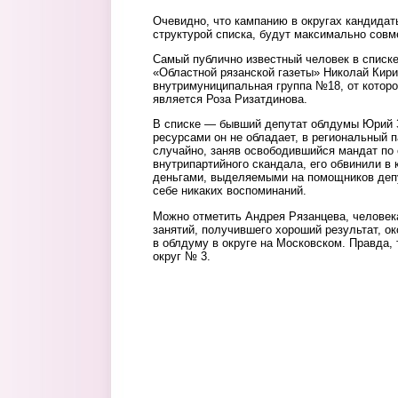
Очевидно, что кампанию в округах кандидат
структурой списка, будут максимально сов
Самый публично известный человек в списк
«Областной рязанской газеты» Николай Кири
внутримуниципальная группа №18, от котор
является Роза Ризатдинова.
В списке — бывший депутат облдумы Юрий З
ресурсами он не обладает, в региональный 
случайно, заняв освободившийся мандат по
внутрипартийного скандала, его обвинили в 
деньгами, выделяемыми на помощников депут
себе никаких воспоминаний.
Можно отметить Андрея Рязанцева, человека
занятий, получившего хороший результат, о
в облдуму в округе на Московском. Правда,
округ № 3.