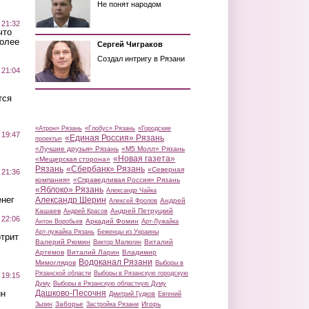
Не понят народом
 21:32
что
более
Сергей Чиграков
Создал интригу в Рязани
 21:04
тся
«Атрон» Рязань
«Глобус» Рязань
«Городские
 19:47
«Единая Россия» Рязань
проекты»
«Лучшие друзья» Рязань
«М5 Молл» Рязань
«Новая газета»
«Мещерская сторона»
Рязань
«Сбербанк» Рязань
«Северная
 21:36
компания»
«Справедливая Россия» Рязань
«Яблоко» Рязань
Александр Чайка
нег
Александр Шерин
Андрей
Алексей Фролов
Кашаев
Андрей Петруцкий
Андрей Красов
 22:06
Аркадий Фомин
Антон Воробьев
Арт-Лужайка
Арт-лужайка Рязань
Беженцы из Украины
трит
Валерий Рюмин
Виталий
Виктор Малюгин
Артемов
Виталий Ларин
Владимир
Водоканал Рязани
Мимоглядов
Выборы в
Рязанской области
Выборы в Рязанскую городскую
 19:15
Думу
Выборы в Рязанскую областную Думу
ин
Дашково-Песочня
Дмитрий Гудков
Евгений
Заборье
Игорь
Зызин
Застройка Рязани