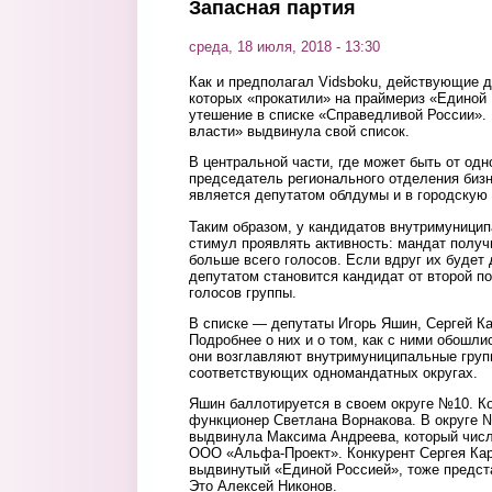
Запасная партия
среда, 18 июля, 2018 - 13:30
Как и предполагал Vidsboku, действующие 
которых «прокатили» на праймериз «Единой 
утешение в списке «Справедливой России». 
власти» выдвинула свой список.
В центральной части, где может быть от одн
председатель регионального отделения бизн
является депутатом облдумы и в городскую 
Таким образом, у кандидатов внутримуницип
стимул проявлять активность: мандат получи
больше всего голосов. Если вдруг их будет 
депутатом становится кандидат от второй п
голосов группы.
В списке — депутаты Игорь Яшин, Сергей К
Подробнее о них и о том, как с ними обошли
они возглавляют внутримуниципальные груп
соответствующих одномандатных округах.
Яшин баллотируется в своем округе №10. К
функционер Светлана Ворнакова. В округе
выдвинула Максима Андреева, который числ
ООО «Альфа-Проект». Конкурент Сергея Кар
выдвинутый «Единой Россией», тоже предст
Это Алексей Никонов.