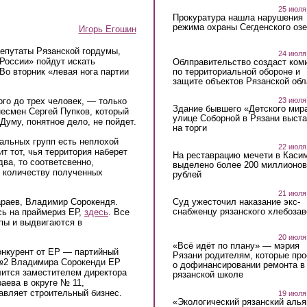
25 июля
Прокуратура нашла нарушения
режима охраны Сегденского озе
Игорь Егошин
депутаты Рязанской гордумы,
24 июля
России» пойдут искать
Облправительство создаст ком
по территориальной обороне и
Во вторник «левая нога партии
защите объектов Рязанской обл
23 июля
ого до трех человек, — только
Здание бывшего «Детского мир
есмен Сергей Пупков, который
улице Соборной в Рязани выст
Думу, понятное дело, не пойдет.
на торги
альных групп есть неплохой
22 июля
т тот, чья территория наберет
На реставрацию мечети в Каси
два, то соответсвенно,
выделено более 200 миллионов
о количеству полученных
рублей
21 июля
Суд ужесточил наказание экс-
араев, Владимир Сорокендя.
снабженцу рязанского хлебоза
сь на праймериз ЕР,
здесь
. Все
пы и выдвигаются в
20 июля
«Всё идёт по плану» — мэрия
онкурент от ЕР — партийный
Рязани родителям, которые пр
 №2 Владимира Сорокенди ЕР
о дофинансировании ремонта в
ится заместителем директора
рязанской школе
аева в округе № 11,
авляет строительный бизнес.
19 июля
«Экологический рязанский алья