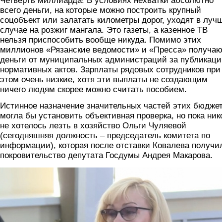
Четверть миллиарда! В условиях нехватки абсолютно
всего деньги, на которые можно построить крупный
соцобъект или залатать километры дорог, уходят в луч
случае на розжиг мангала. Это газеты, а казенное ТВ
нельзя приспособить вообще никуда. Помимо этих
миллионов «Рязанские ведомости» и «Пресса» получа
деньги от муниципальных администраций за публикац
нормативных актов. Зарплаты рядовых сотрудников при
этом очень низкие, хотя эти выплаты не создающим
ничего людям скорее можно считать пособием.
Истинное назначение значительных частей этих бюдже
могла бы установить объективная проверка, но пока ни
не хотелось лезть в хозяйство Ольги Чуляевой
(сегодняшняя должность – председатель комитета по
информации), которая после отставки Ковалева получи
покровительство депутата Госдумы Андрея Макарова.
chulyaeva.jpg