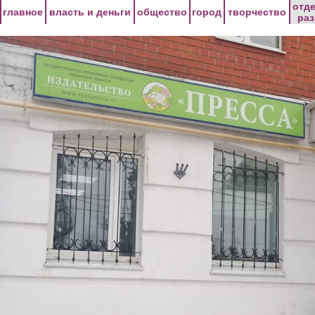
Перейти к основному содержанию
отд
главное
власть и деньги
общество
город
творчество
ра