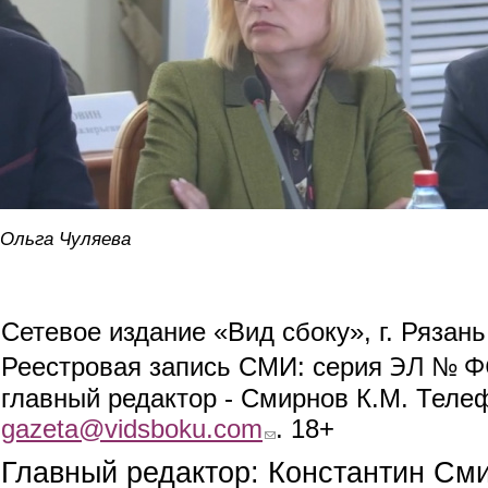
Ольга Чуляева
Сетевое издание «Вид сбоку», г. Рязан
ЭЛ № ФС
Реестровая запись СМИ: серия
главный редактор - Смирнов К.М. Телефо
gazeta@vidsboku.com
(link sends e-mail)
. 18+
Главный редактор: Константин См