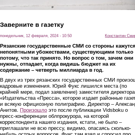
Заверните в газетку
понедельник, 12 февраля, 2024 - 10:50
Константин Сми
Рязанские государственные СМИ со стороны кажутс
непонятными убожествами, существующими только
потому, что так принято. Но вопрос о том, зачем они
нужны, отпадает, когда видишь бюджет на их
содержание – четверть миллиарда в год.
В двух из трех рязанских государственных СМИ произ
кадровые изменения. Юрий Фукс лишился места (по
крайней мере, подал заявление) заместителя директора
«Издательства «Пресса», которое издает районные газе
и всякую официозную полиграфию. Директор – Алекса
Анитов.
Произошло
это после публикации Vidsboku о
пресс-конференции облпрокурора, на которой
корреспондента нашего издания, кстати, не было –
приглашали не всю прессу, видимо, опасаясь сколько-
нибудь острых вопросов. Фукс там взял и спросил про