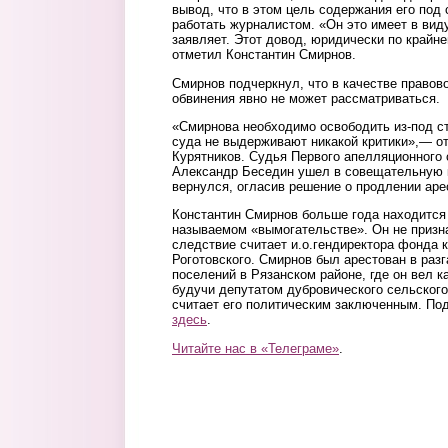
вывод, что в этом цель содержания его под
работать журналистом. «Он это имеет в вид
заявляет. Этот довод, юридически по крайн
отметил Константин Смирнов.
Смирнов подчеркнул, что в качестве правово
обвинения явно не может рассматриваться.
«Смирнова необходимо освободить из-под с
суда не выдерживают никакой критики»,— о
Курятников. Судья Первого апелляционного
Александр Беседин ушел в совещательную к
вернулся, огласив решение о продлении аре
Константин Смирнов больше года находится
называемом «вымогательстве». Он не призн
следствие считает и.о.гендиректора фонда 
Роготовского. Смирнов был арестован в раз
поселений в Рязанском районе, где он вел 
будучи депутатом дубровического сельского
считает его политическим заключенным. По
здесь
.
Читайте нас в «Телеграме»
.