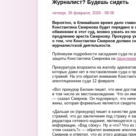
Журналист? Будешь сидеть
четверг, 26 февраля, 2026 - 08:06
Вероятно, в ближайшее время дело главн
Константина Смирнова будет передано в с
обвинение в этот суд, можно узнать из п
продлению ареста Смирнову. Прокурор у
о том, что Константин Смирнов должен си
журналистской деятельности.
Публикуем подробности заседания суда по 
защиты Константина Смирнова на
продлени
Прокуратура возразила на жалобу адвокатов,
которых даже нет в постановлении суда о п
стражей. На это обратил внимание Констант
апелляционном суде 12 февраля.
«Вот прокурор Белкин пишет, что мне досто
в том числе их местонахождение. Что он им
— сказал Смирнов. Он подчеркнул, что ниче
жены, которая формально является свидетел
«Дальше он (прокурор) пишет в качестве до
стражей, что до заключения под стражу я з
редактора сетевого издания, являющегося 
информации, «Вид сбоку». Ну и что? Что из 
этим сказать?» — обратил внимание апелля
Смирнов и отметил, что из этого довода пр