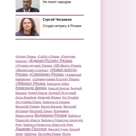
Не понят народом
Сергей Чиграков
Создал интригу в Рязани
«Атрон» Рязань
«Глобус» Рязань
«Городские
«Единая Россия» Рязань
проекты»
«Лучшие друзья» Рязань
«М5 Молл» Рязань
«Новая газета»
«Мещерская сторона»
Рязань
«Сбербанк» Рязань
«Северная
компания»
«Справедливая Россия» Рязань
«Яблоко» Рязань
Александр Чайка
Александр Шерин
Андрей
Алексей Фролов
Кашаев
Андрей Петруцкий
Андрей Красов
Аркадий Фомин
Антон Воробьев
Арт-Лужайка
Арт-лужайка Рязань
Беженцы из Украины
Валерий Рюмин
Виталий
Виктор Малюгин
Артемов
Виталий Ларин
Владимир
Водоканал Рязани
Мимоглядов
Выборы в
Рязанской области
Выборы в Рязанскую городскую
Думу
Выборы в Рязанскую областную Думу
Дашково-Песочня
Дмитрий Гудков
Евгений
Заборье
Игорь
Зызин
Застройка Рязани