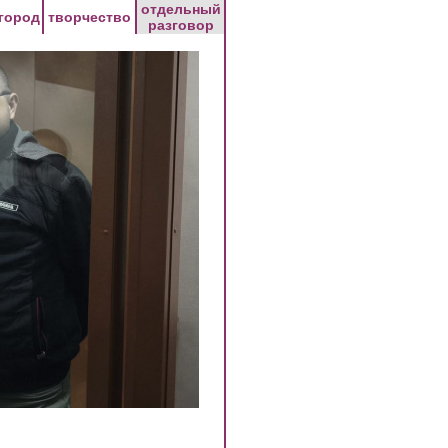
отдельный
город
творчество
разговор