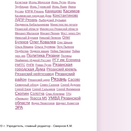
Кочетков
Игорь Морозов
Игорь
Игорь Путин
Трубицын
Игорь Туровский
Игорь Яшин
Ирина
Касимов
Канищево
КПРФ Рязань
Кусова
Константиново
Касимовская городская Дума
ЛДПР Рязань
Лыбедский бульвар
Людмила Кибальникова
Министерство печати
Рязанской области
Минлесхоз Рязанской области
Михаил Малахов
Михаил Пронин
Мост через Оку
Олег
Николай Булаев
Николай Пилюгин
Олег Ковалев
Булеков
Олег Шишов
Ольга Чуляева
Ольга Мишина
Петр Пыленок
Подбелка
Поджоги машин
Пойма Павловки
Пойма
Политика Рязани
Поляны
трех рек
РГУ им. Есенина
Праймериз «Единой России»
Рязанская
РМПТС
РНПК
Роман Путин
городская Дума
Рязанский кремль
Рязанский
Рязанский нефтезавод
Рязань
район
Сасово
Рязанский цирк
Северный обход
Семен Сазонов
Сергей Дудукин
Сергей Ежов
Сергей Сальников
Сергей Филимонов
Скопин
Солотча
Спас-Клепики
ТРЦ
УМВД Рязанской
Трасса М5
«Премьер»
области
Шаукат Ахметов
Федор Провоторов
ЭРА
20 г.
Учредитель, главный редактор - Смирнов К.М.