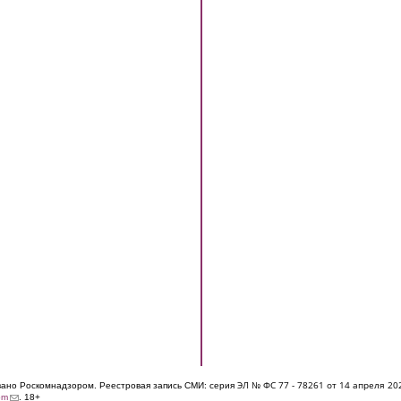
ЭЛ № ФС 77 - 7826
1 от 14 апреля 20
овано Роскомнадзором. Реестровая запись СМИ: серия
(link sends e-mail)
om
. 18+