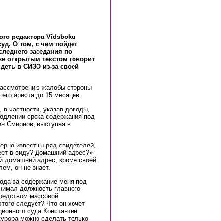
ого редактора Vidsboku
уд. О том, с чем пойдет
оследнего заседания по
же открытым текстом говорит
деть в СИЗО из-за своей
рассмотрению жалобы стороны
е
его ареста до 15 месяцев.
 в частности, указав доводы,
родлении срока содержания под
ин Смирнов, выступая в
верно известны ряд свидетелей,
еет в виду? Домашний адрес?»
й домашний адрес, кроме своей
ем, он не знает.
вода за содержание меня под
анимал должность главного
средством массовой
этого следует? Что он хочет
ционного суда Константин
окурора можно сделать только