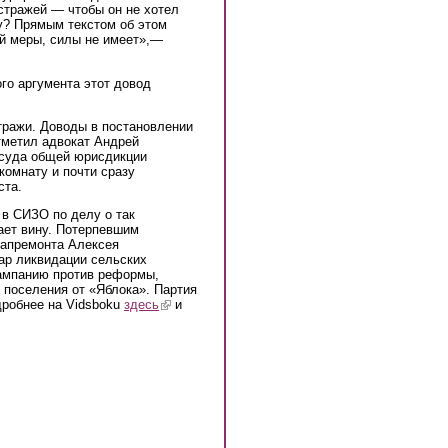
 стражей — чтобы он не хотел
у? Прямым текстом об этом
ей меры, силы не имеет»,—
го аргумента этот довод
тражи. Доводы в постановлении
тметил адвокат Андрей
 суда общей юрисдикции
омнату и почти сразу
ста.
 в СИЗО по делу о так
ает вину. Потерпевшим
капремонта Алексея
гар ликвидации сельских
кампанию против реформы,
 поселения от «Яблока». Партия
дробнее на Vidsboku
здесь
(link is external)
и