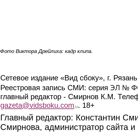
Фото Виктора Дрейлиха: кадр клипа.
Сетевое издание «Вид сбоку», г. Рязан
ЭЛ № ФС
Реестровая запись СМИ: серия
главный редактор - Смирнов К.М. Телефо
gazeta@vidsboku.com
(link sends e-mail)
. 18+
Главный редактор: Константин См
Смирнова, администратор сайта и 