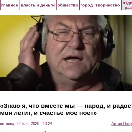
Перейти к основному содержанию
отд
главное
власть и деньги
общество
город
творчество
ра
«Знаю я, что вместе мы — народ, и радос
моя летит, и счастье мое поет»
пятница, 22 мая, 2020 - 13:24
Антон Петр