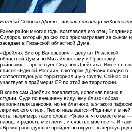
Евгений Сидоров (фото - личная страница «ВКонтакт
Ранее район многие годы возглавлял его отец Владими
Сидоров, который до сих пор присматривает за сыном и
заседает в Рязанской областной Думе.
«Дрейлих Виктор Валерьевич – депутат Рязанской
областной Думы по Михайловскому и Пронскому
районам», – презентует Сидоров Дрейлиха. Имеется вв
список «Единой России», в котором Дрейлих входил в
соответствующую территориальную группу. Сейчас он
участвует в праймериз ЕР по этой же территории.
В клипе сам Дрейлих появляется, исполняя песню в
студии. Судя по внешнему виду, ему близок образ
исполнителя шансона, но не блатного, а этакого пафосн
лирического стиля. Песня называется «Родина» и в ней
есть, например, такие слова: «Знаю я, что вместе мы —
народ, и радость моя летит, и счастье мое поет». И таки
«Время равнодушное пройдет по округе, вычеркнув род