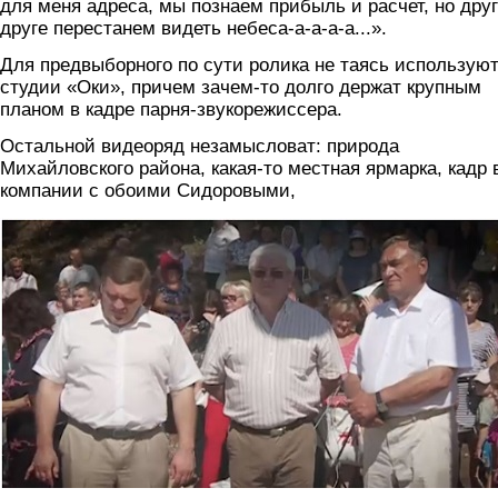
для меня адреса, мы познаем прибыль и расчет, но друг
друге перестанем видеть небеса-а-а-а-а...».
Для предвыборного по сути ролика не таясь использую
студии «Оки», причем зачем-то долго держат крупным
планом в кадре парня-звукорежиссера.
Остальной видеоряд незамысловат: природа
Михайловского района, какая-то местная ярмарка, кадр 
компании с обоими Сидоровыми,
sidorovy.jpg