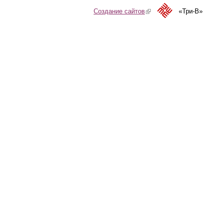
Создание сайтов
(link is external)
«Три-В»