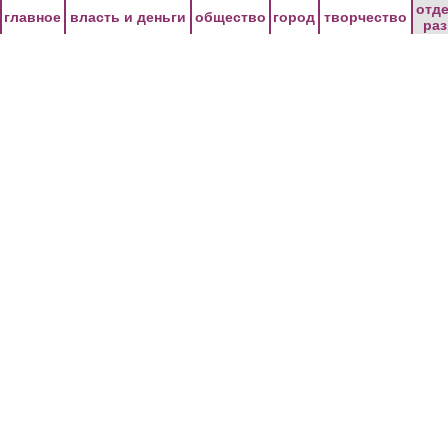
Перейти к основному содержанию
отд
главное
власть и деньги
общество
город
творчество
ра