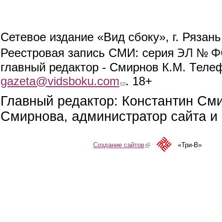
Сетевое издание «Вид сбоку», г. Рязан
ЭЛ № ФС
Реестровая запись СМИ: серия
главный редактор - Смирнов К.М. Телефо
gazeta@vidsboku.com
(link sends e-mail)
. 18+
Главный редактор: Константин См
Смирнова, администратор сайта и 
Создание сайтов
(link is external)
«Три-В»