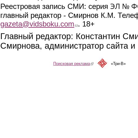
ЭЛ № ФС
Реестровая запись СМИ: серия
главный редактор - Смирнов К.М. Телефо
gazeta@vidsboku.com
(link sends e-mail)
. 18+
Главный редактор: Константин См
Смирнова, администратор сайта и 
Поисковая реклама
(link is external)
«Три-В»