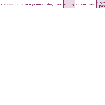
Перейти к основному содержанию
отд
главное
власть и деньги
общество
город
творчество
ра