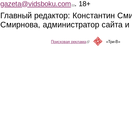
gazeta@vidsboku.com
(link sends e-mail)
. 18+
Главный редактор: Константин См
Смирнова, администратор сайта и 
Поисковая реклама
(link is external)
«Три-В»