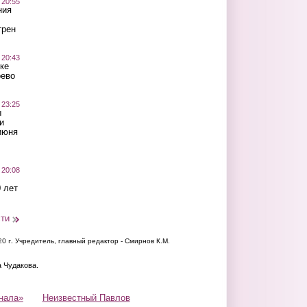
 20:55
ния
трен
 20:43
ке
оево
 23:25
ы
и
июня
 20:08
 лет
сти
20 г.
Учредитель, главный редактор - Смирнов К.М.
а Чудакова.
нала»
Неизвестный Павлов