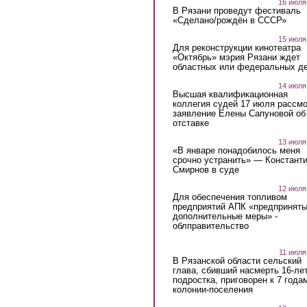
16 июля
В Рязани проведут фестиваль
«Сделано/рождён в СССР»
15 июля
Для реконструкции кинотеатра
«Октябрь» мэрия Рязани ждет
областных или федеральных де
14 июля
Высшая квалификационная
коллегия судей 17 июля рассмо
заявление Елены Сапуновой об
отставке
13 июля
«В январе понадобилось меня
срочно устранить» — Констант
Смирнов в суде
12 июля
Для обеспечения топливом
предприятий АПК «предпринят
дополнительные меры» -
облправительство
11 июля
В Рязанской области сельский
глава, сбивший насмерть 16-ле
подростка, приговорен к 7 года
колонии-поселения