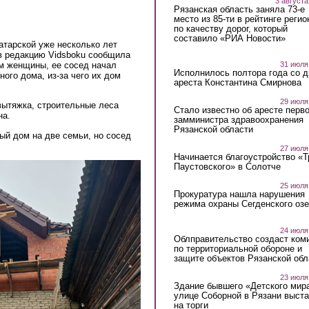
3 августа
Рязанская область заняла 73-е
место из 85-ти в рейтинге регио
по качеству дорог, который
составило «РИА Новости»
атарской уже несколько лет
 в редакцию Vidsboku сообщила
м женщины, ее сосед начал
31 июля
Исполнилось полтора года со д
ного дома, из-за чего их дом
ареста Константина Смирнова
29 июля
вытяжка, строительные леса
Стало известно об аресте перво
на.
замминистра здравоохранения
Рязанской области
ый дом на две семьи, но сосед
27 июля
Начинается благоустройство «
Паустовского» в Солотче
25 июля
Прокуратура нашла нарушения
режима охраны Сегденского озе
24 июля
Облправительство создаст ком
по территориальной обороне и
защите объектов Рязанской обл
23 июля
Здание бывшего «Детского мир
улице Соборной в Рязани выст
на торги