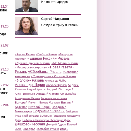
Не понят народом
 22:34
мове
Сергей Чиграков
Создал интригу в Рязани
 19:25
вода
 21:07
осили
«Атрон» Рязань
«Глобус» Рязань
«Городские
«Единая Россия» Рязань
проекты»
«Лучшие друзья» Рязань
«М5 Молл» Рязань
«Новая газета»
«Мещерская сторона»
 23:13
Рязань
«Сбербанк» Рязань
«Северная
нс»
компания»
«Справедливая Россия» Рязань
«Яблоко» Рязань
Александр Чайка
Александр Шерин
 21:32
Андрей
Алексей Фролов
что
Кашаев
Андрей Петруцкий
Андрей Красов
более
Аркадий Фомин
Антон Воробьев
Арт-Лужайка
Арт-лужайка Рязань
Беженцы из Украины
Валерий Рюмин
Виталий
Виктор Малюгин
 21:04
Артемов
Виталий Ларин
Владимир
Водоканал Рязани
Мимоглядов
Выборы в
Рязанской области
Выборы в Рязанскую городскую
тся
Думу
Выборы в Рязанскую областную Думу
Дашково-Песочня
Дмитрий Гудков
Евгений
Заборье
Игорь
Зызин
Застройка Рязани