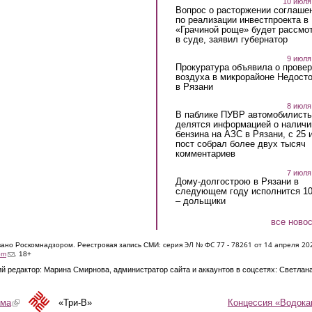
10 июля
Вопрос о расторжении соглаше
по реализации инвестпроекта в
«Грачиной роще» будет рассмо
в суде, заявил губернатор
9 июля
Прокуратура объявила о провер
воздуха в микрорайоне Недост
в Рязани
8 июля
В паблике ПУВР автомобилист
делятся информацией о наличи
бензина на АЗС в Рязани, с 25 
пост собрал более двух тысяч
комментариев
7 июля
Дому-долгострою в Рязани в
следующем году исполнится 10
– дольщики
все ново
ЭЛ № ФС 77 - 7826
1 от 14 апреля 20
овано Роскомнадзором. Реестровая запись СМИ: серия
(link sends e-mail)
om
. 18+
й редактор: Марина Смирнова, администратор сайта и аккаунтов в соцсетях: Светлан
Концессия «Водока
ама
(link is external)
«Три-В»