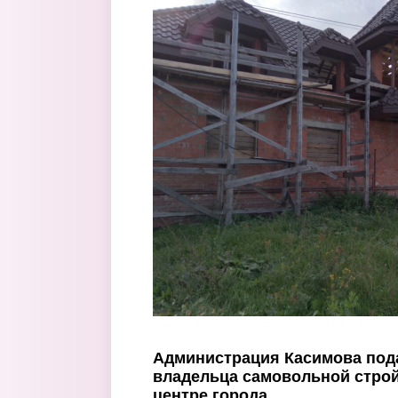
Перейти к основному содержанию
Администрация Касимова пода
владельца самовольной строй
центре города