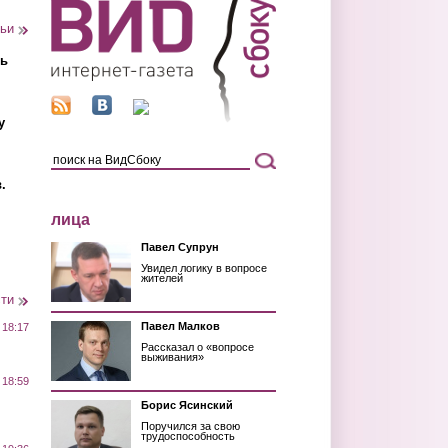
тьи
ть
у
.
лица
Павел Супрун
Увидел логику в вопросе
жителей
сти
Павел Малков
 18:17
Рассказал о «вопросе
выживания»
 18:59
Борис Ясинский
Поручился за свою
трудоспособность