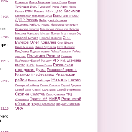
 19:47
Кочетков
Игорь Морозов
Игорь
Игорь Путин
Трубицын
Игорь Туровский
Игорь Яшин
Ирина
Касимов
Канищево
КПРФ Рязань
Кусова
Константиново
Касимовская городская Дума
 21:36
ЛДПР Рязань
Лыбедский бульвар
Людмила Кибальникова
Министерство печати
нег
Рязанской области
Минлесхоз Рязанской области
Михаил Малахов
Михаил Пронин
Мост через Оку
 22:06
Олег
Николай Булаев
Николай Пилюгин
Олег Ковалев
Булеков
Олег Шишов
трит
Ольга Чуляева
Ольга Мишина
Петр Пыленок
Подбелка
Поджоги машин
Пойма Павловки
Пойма
Политика Рязани
Поляны
трех рек
РГУ им. Есенина
Праймериз «Единой России»
 19:15
Рязанская
РМПТС
РНПК
Роман Путин
ин
городская Дума
Рязанский кремль
Рязанский
Рязанский нефтезавод
Рязань
район
Сасово
Рязанский цирк
 23:35
Северный обход
Семен Сазонов
Сергей Дудукин
ы
Сергей Ежов
Сергей Сальников
Сергей Филимонов
Скопин
Солотча
Спас-Клепики
ТРЦ
УМВД Рязанской
Трасса М5
«Премьер»
области
Шаукат Ахметов
Федор Провоторов
ЭРА
 22:16
тнего
м