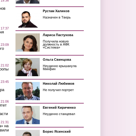
 19:36
нов
Рустам Халиков
Назначен в Тверь
 17:37
ня
Лариса Пастухова
Получила новую
должность в АФК
 23:09
«Система»
го
Ольга Свинцова
 21:02
Неудачно крышанула
Тропы
Минфин
 23:45
Николай Любимов
ра
Не получил портрет
 21:06
итет
Евгений Кириченко
асти
Неудачно станцевал
 21:31
а» на
авили
Борис Ясинский