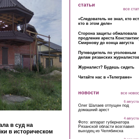
статьи
все ста
«Следователь не знал, кто ес
кто в этом деле»
Сторона защиты обжаловала
продление ареста Константин
Смирнову до конца августа
Путеводитель по уголовным
делам рязанских журналистов
Журналист? Будешь сидеть
Читайте нас в «Телеграме»
новости
все ново
6 августа
Олег Шалаев отпущен под
домашний арест
4 августа
Фото: аппарат губернатора
ла в суд на
Рязанской области возглавил
выходец из Челябинска
ки в историческом