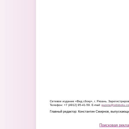
Сетевое издание «Вид сбоку», г. Рязань. Зарегистрир
Телефон: +7 (4912) 95-41-59. E-mail:
gazeta@vidsboku.c
Главный редактор: Константин Смирнов, выпускающи
Поисковая рекл