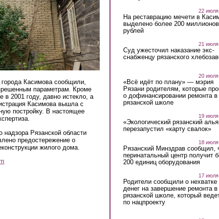
22 июля
На реставрацию мечети в Каси
выделено более 200 миллионов
рублей
21 июля
Суд ужесточил наказание экс-
снабженцу рязанского хлебоза
20 июля
«Всё идёт по плану» — мэрия
и города Касимова сообщили,
Рязани родителям, которые пр
азрешенным параметрам. Кроме
о дофинансировании ремонта в
 в 2001 году, давно истекло, а
рязанской школе
истрация Касимова вышла с
ную постройку. В настоящее
19 июля
кспертиза.
«Экологический рязанский алья
перезапустил «карту свалок»
о надзора Рязанской области
влено предостережение о
18 июля
еконструкции жилого дома.
Рязанский Минздрав сообщил, 
перинатальный центр получит 
am
200 единиц оборудования
17 июля
Родители сообщили о нехватке
денег на завершение ремонта в
рязанской школе, который веде
по нацпроекту