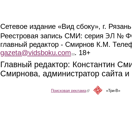
Сетевое издание «Вид сбоку», г. Рязан
ЭЛ № ФС
Реестровая запись СМИ: серия
главный редактор - Смирнов К.М. Телефо
gazeta@vidsboku.com
(link sends e-mail)
. 18+
Главный редактор: Константин См
Смирнова, администратор сайта и 
Поисковая реклама
(link is external)
«Три-В»