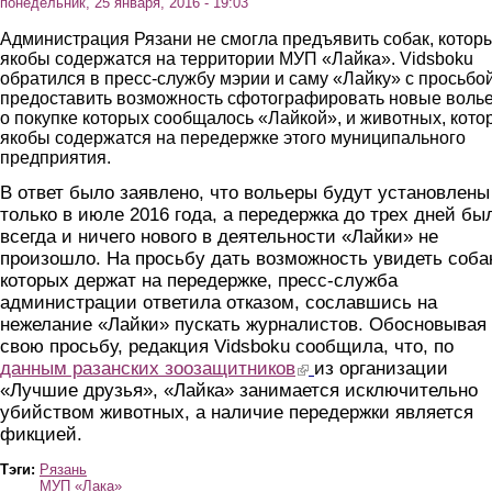
понедельник, 25 января, 2016 - 19:03
Администрация Рязани не смогла предъявить собак, котор
якобы содержатся на территории МУП «Лайка». Vidsboku
обратился в пресс-службу мэрии и саму «Лайку» с просьбо
предоставить возможность сфотографировать новые воль
о покупке которых сообщалось «Лайкой», и животных, кото
якобы содержатся на передержке этого муниципального
предприятия.
В ответ было заявлено, что вольеры будут установлены
только в июле 2016 года, а передержка до трех дней бы
всегда и ничего нового в деятельности «Лайки» не
произошло. На просьбу дать возможность увидеть соба
которых держат на передержке, пресс-служба
администрации ответила отказом, сославшись на
нежелание «Лайки» пускать журналистов. Обосновывая
свою просьбу, редакция Vidsboku сообщила, что, по
данным разанских зоозащитников
(link is external)
из организации
«Лучшие друзья», «Лайка» занимается исключительно
убийством животных, а наличие передержки является
фикцией.
Тэги:
Рязань
МУП «Лака»