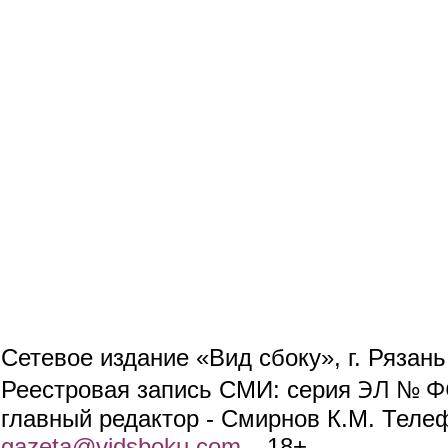
Сетевое издание «Вид сбоку», г. Рязан
ЭЛ № ФС
Реестровая запись СМИ: серия
главный редактор - Смирнов К.М. Телефо
gazeta@vidsboku.com
(link sends e-mail)
. 18+