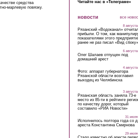
Читайте нас в «Телеграме»
качестве средства
тно-марлевую повязку.
новости
все ново
8 августа
Рязанский «Водоканал» отчита
прибыли. О том, как манипулир
показателями этого предприяти
ранее не раз писал «Вид сбоку
6 августа
Олег Шалаев отпущен под
домашний арест
4 августа
Фото: аппарат губернатора
Рязанской области возглавил
выходец из Челябинска
3 августа
Рязанская область заняла 73-е
место из 85-ти в рейтинге регио
по качеству дорог, который
составило «РИА Новости»
31 июля
Исполнилось полтора года со д
ареста Константина Смирнова
29 июля
Стало известно об аресте перво