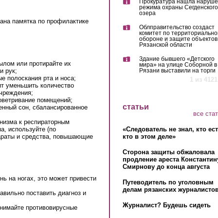
Прокуратура нашла наруш
режима охраны Сегденского
озера
ана памятка по профилактике
Облправительство создаст
комитет по территориально
обороне и защите объектов
Рязанской области
Здание бывшего «Детского
ылом или протирайте их
мира» на улице Соборной в
и рук;
Рязани выставили на торги
е полоскания рта и носа;
1 из 4121
ит уменьшить количество
учреждения;
оветривание помещений;
статьи
енный сон, сбалансированное
все ста
анизма к респираторным
«Следователь не знал, кто ес
па, используйте (по
кто в этом деле»
араты и средства, повышающие
Сторона защиты обжаловала
продление ареста Константин
Смирнову до конца августа
нь на ногах, это может привести
Путеводитель по уголовным
делам рязанских журналистов
авильно поставить диагноз и
Журналист? Будешь сидеть
инимайте противовирусные