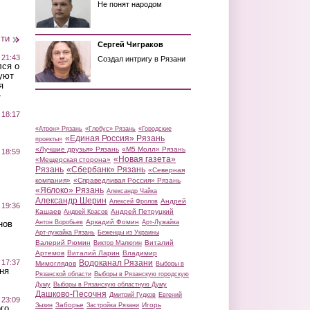
Не понят народом
сти
Сергей Чиграков
 21:43
Создал интригу в Рязани
лся о
уют
я
»
 18:17
«Атрон» Рязань
«Глобус» Рязань
«Городские
«Единая Россия» Рязань
проекты»
«Лучшие друзья» Рязань
«М5 Молл» Рязань
 18:59
«Новая газета»
«Мещерская сторона»
Рязань
«Сбербанк» Рязань
«Северная
компания»
«Справедливая Россия» Рязань
«Яблоко» Рязань
Александр Чайка
Александр Шерин
Андрей
Алексей Фролов
 19:36
Кашаев
Андрей Петруцкий
Андрей Красов
Аркадий Фомин
Антон Воробьев
Арт-Лужайка
нов
Арт-лужайка Рязань
Беженцы из Украины
Валерий Рюмин
Виталий
Виктор Малюгин
Артемов
Виталий Ларин
Владимир
Водоканал Рязани
 17:37
Мимоглядов
Выборы в
ня
Рязанской области
Выборы в Рязанскую городскую
Думу
Выборы в Рязанскую областную Думу
Дашково-Песочня
Дмитрий Гудков
Евгений
 23:09
Заборье
Игорь
Зызин
Застройка Рязани
го