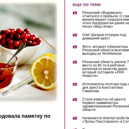
еще по теме
Рязанский «Водоканал»
отчитался о прибыли. О том,
манипулируют показателям
этого предприятия ранее не
писал «Вид сбоку»
Олег Шалаев отпущен под
домашний арест
Фото: аппарат губернатора
Рязанской области возглав
выходец из Челябинска
Рязанская область заняла 7
место из 85-ти в рейтинге
регионов по качеству дорог,
который составило «РИА
Новости»
Исполнилось полтора года 
дня ареста Константина
Смирнова
Стало известно об аресте
первого замминистра
здравоохранения Рязанско
области
одовала памятку по
Начинается благоустройств
«Тропы Паустовского» в Со