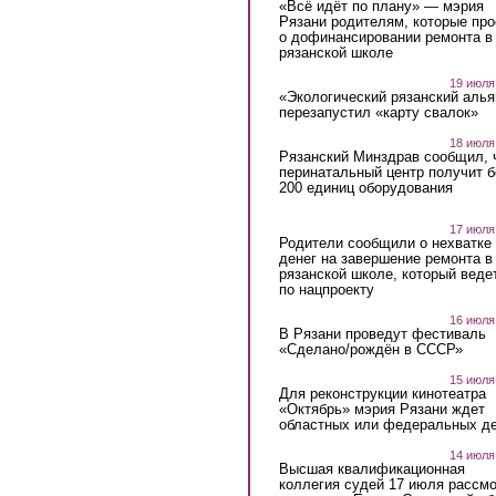
«Всё идёт по плану» — мэрия
Рязани родителям, которые пр
о дофинансировании ремонта в
рязанской школе
19 июля
«Экологический рязанский алья
перезапустил «карту свалок»
18 июля
Рязанский Минздрав сообщил, 
перинатальный центр получит 
200 единиц оборудования
17 июля
Родители сообщили о нехватке
денег на завершение ремонта в
рязанской школе, который веде
по нацпроекту
16 июля
В Рязани проведут фестиваль
«Сделано/рождён в СССР»
15 июля
Для реконструкции кинотеатра
«Октябрь» мэрия Рязани ждет
областных или федеральных де
14 июля
Высшая квалификационная
коллегия судей 17 июля рассмо