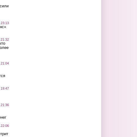
осили
 23:13
нс»
 21:32
что
более
 21:04
тся
 19:47
 21:36
нег
 22:06
трит