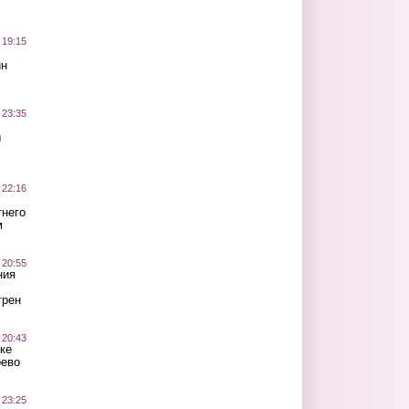
 19:15
ин
 23:35
ы
 22:16
тнего
м
 20:55
ния
трен
 20:43
ке
оево
 23:25