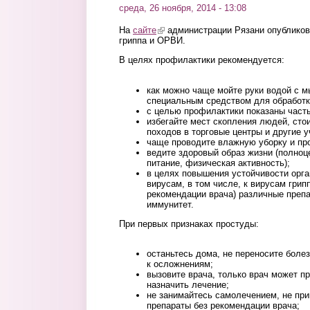
среда, 26 ноября, 2014 - 13:08
На
сайте
(link is external)
администрации Рязани опубликов
гриппа и ОРВИ.
В целях профилактики рекомендуется:
как можно чаще мойте руки водой с м
специальным средством для обработк
с целью профилактики показаны часты
избегайте мест скопления людей, сто
походов в торговые центры и другие 
чаще проводите влажную уборку и пр
ведите здоровый образ жизни (полноц
питание, физическая активность);
в целях повышения устойчивости орг
вирусам, в том числе, к вирусам грип
рекомендации врача) различные преп
иммунитет.
При первых признаках простуды:
останьтесь дома, не переносите болез
к осложнениям;
вызовите врача, только врач может пр
назначить лечение;
не занимайтесь самолечением, не пр
препараты без рекомендации врача;