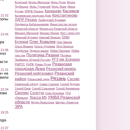
Кочетков
Игорь Морозов
Игорь
Игорь Путин
Трубицын
Игорь Туровский
Игорь Яшин
Ирина
Касимов
Канищево
КПРФ Рязань
Кусова
Константиново
 21:02
Касимовская городская Дума
Тропы
ЛДПР Рязань
Лыбедский бульвар
Людмила Кибальникова
Министерство печати
Рязанской области
Минлесхоз Рязанской области
Михаил Малахов
Михаил Пронин
Мост через Оку
 23:45
Олег
Николай Булаев
Николай Пилюгин
Олег Ковалев
Булеков
ра
Олег Шишов
Ольга Чуляева
Ольга Мишина
Петр Пыленок
 21:06
Подбелка
Поджоги машин
Пойма Павловки
Пойма
итет
Политика Рязани
Поляны
трех рек
РГУ им. Есенина
Праймериз «Единой России»
асти
Рязанская
РМПТС
РНПК
Роман Путин
городская Дума
Рязанский кремль
 21:31
Рязанский
а» на
Рязанский нефтезавод
авили
Рязань
район
Сасово
Рязанский цирк
Северный обход
Семен Сазонов
Сергей Дудукин
Сергей Ежов
Сергей Сальников
Сергей Филимонов
 22:34
Скопин
Солотча
мове
Спас-Клепики
ТРЦ
УМВД Рязанской
Трасса М5
«Премьер»
области
Шаукат Ахметов
Федор Провоторов
ЭРА
 19:25
вода
 21:07