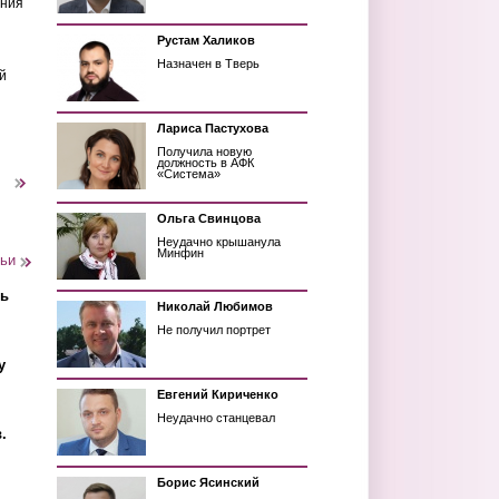
ения
Рустам Халиков
Назначен в Тверь
й
Лариса Пастухова
Получила новую
должность в АФК
«Система»
следующая ›
Ольга Свинцова
Неудачно крышанула
Минфин
тьи
ть
Николай Любимов
Не получил портрет
у
Евгений Кириченко
Неудачно станцевал
.
Борис Ясинский