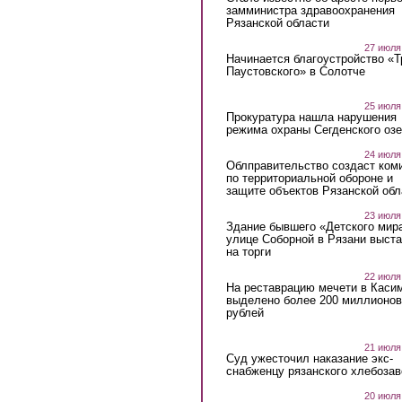
замминистра здравоохранения
Рязанской области
27 июля
Начинается благоустройство «
Паустовского» в Солотче
25 июля
Прокуратура нашла нарушения
режима охраны Сегденского озе
24 июля
Облправительство создаст ком
по территориальной обороне и
защите объектов Рязанской обл
23 июля
Здание бывшего «Детского мир
улице Соборной в Рязани выст
на торги
22 июля
На реставрацию мечети в Каси
выделено более 200 миллионов
рублей
21 июля
Суд ужесточил наказание экс-
снабженцу рязанского хлебоза
20 июля