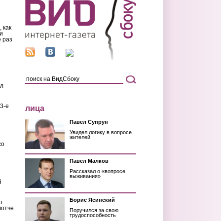
 как
и
 раз
ил
3-е
лица
Павел Супрун
Увидел логику в вопросе
жителей
со
Павел Малков
Рассказал о «вопросе
выживания»
й
Борис Ясинский
о
лотче
Поручился за свою
трудоспособность