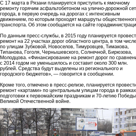
С 17 марта в Рязани планируется приступить к ямочному
ремонту горячим асфальтобетоном на улично-дорожной се
города, в первую очередь на дорогах с интенсивным
движением, по которым проходят маршруты общественног
транспорта. Об этом сообщается на сайте горадминистраци
По данным пресс-службы, в 2015 году планируется провес
ремонт на 22 участках дорог областного центра, в том числе
по улицам Зубковой, Новоселов, Тимуровцев, Тимакова,
Типанова, Гоголя, Чернышевского, Солнечной, Бирюзова,
Молодцова. «Финансирование на ремонт дорог по сравне
с 2014 годом не уменьшилось и составит около 300 млн.
рублей. Средства будут выделены из регионального и
городского бюджетов», — говорится в сообщении.
Кроме того, отмечено в пресс-релизе, планируется провест
ремонт «картами» по центральным улицам города в рамках
подготовки к первомайским праздникам и 70-летию Победы
Великой Отечественной войне.
1.jpg