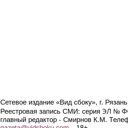
Сетевое издание «Вид сбоку», г. Рязан
ЭЛ № ФС
Реестровая запись СМИ: серия
главный редактор - Смирнов К.М. Телефо
gazeta@vidsboku.com
(link sends e-mail)
. 18+