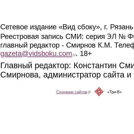
Сетевое издание «Вид сбоку», г. Рязан
ЭЛ № ФС
Реестровая запись СМИ: серия
главный редактор - Смирнов К.М. Телефо
gazeta@vidsboku.com
(link sends e-mail)
. 18+
Главный редактор: Константин См
Смирнова, администратор сайта и 
Создание сайтов
(link is external)
«Три-В»