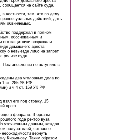
одлил срок домашнего ареста
 сообщается на сайте суда.
в частности, тем, что по делу
 процессуальных действий, дать
иям обвиняемых.
йство поддержал в полном
нным, обоснованным и
 его защитники возражали
виде домашнего ареста,
ску о невыезде либо на запрет
с-релизе суда.
. Постановление не вступило в
уждены два уголовных дела по
.1 ст. 285 УК РФ
и) и ч.4 ст. 159 УК РФ
 взял его под стражу, 15
ий арест.
еще в феврале. В органы
прошлого года ректор вуза
По уточненным данным, каждая
том получателей, согласно
 необходимости вернуть
ену Кирьянову. Таким образом