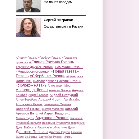
Не понят народом
Сергей Чиграков
Создал интригу в Рязани
«Атрон» Рязань
«Глобус» Рязань
«Городские
«Единая Россия» Рязань
проекты»
«Лучшие друзья» Рязань
«М5 Молл» Рязань
«Новая газета»
«Мещерская сторона»
Рязань
«Сбербанк» Рязань
«Северная
компания»
«Справедливая Россия» Рязань
«Яблоко» Рязань
Александр Чайка
Александр Шерин
Андрей
Алексей Фролов
Кашаев
Андрей Петруцкий
Андрей Красов
Аркадий Фомин
Антон Воробьев
Арт-Лужайка
Арт-лужайка Рязань
Беженцы из Украины
Валерий Рюмин
Виталий
Виктор Малюгин
Артемов
Виталий Ларин
Владимир
Водоканал Рязани
Мимоглядов
Выборы в
Рязанской области
Выборы в Рязанскую городскую
Думу
Выборы в Рязанскую областную Думу
Дашково-Песочня
Дмитрий Гудков
Евгений
Заборье
Игорь
Зызин
Застройка Рязани