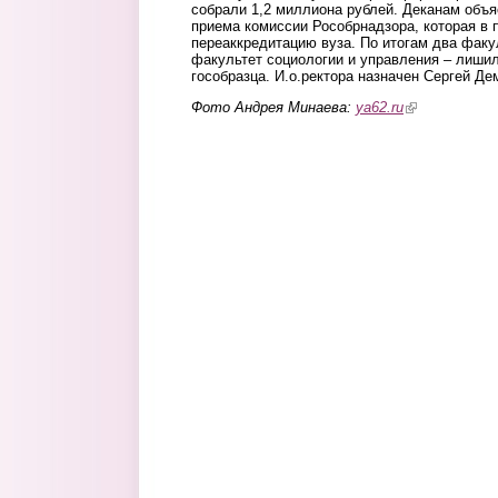
собрали 1,2 миллиона рублей. Деканам объя
приема комиссии Рособрнадзора, которая в
переаккредитацию вуза. По итогам два факу
факультет социологии и управления – лиши
гособразца. И.о.ректора назначен Сергей Де
Фото Андрея Минаева:
ya62.ru
(link is externa