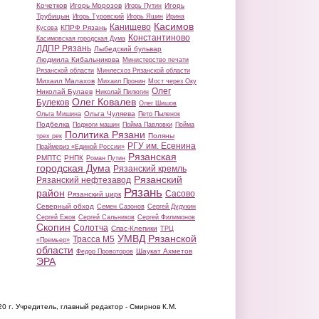
Кочетков
Игорь Морозов
Игорь
Игорь Путин
Трубицын
Игорь Туровский
Игорь Яшин
Ирина
Касимов
Канищево
КПРФ Рязань
Кусова
Константиново
Касимовская городская Дума
ЛДПР Рязань
Лыбедский бульвар
Людмила Кибальникова
Министерство печати
Рязанской области
Минлесхоз Рязанской области
Михаил Малахов
Михаил Пронин
Мост через Оку
Олег
Николай Булаев
Николай Пилюгин
Олег Ковалев
Булеков
Олег Шишов
Ольга Чуляева
Ольга Мишина
Петр Пыленок
Подбелка
Поджоги машин
Пойма Павловки
Пойма
Политика Рязани
Поляны
трех рек
РГУ им. Есенина
Праймериз «Единой России»
Рязанская
РМПТС
РНПК
Роман Путин
городская Дума
Рязанский кремль
Рязанский
Рязанский нефтезавод
Рязань
район
Сасово
Рязанский цирк
Северный обход
Семен Сазонов
Сергей Дудукин
Сергей Ежов
Сергей Сальников
Сергей Филимонов
Скопин
Солотча
Спас-Клепики
ТРЦ
УМВД Рязанской
Трасса М5
«Премьер»
области
Шаукат Ахметов
Федор Провоторов
ЭРА
20 г.
Учредитель, главный редактор - Смирнов К.М.