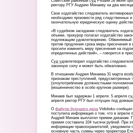
Советский районный суд Рязани 26 июня пр
ректору РГУ Андрею Минаеву на два месяца,
Свое ходатайство следователь мотивировал, 
необходимо произвести ряд следственных и
окончательную юридическую оценку действ
«В судебном заседании следователь ходата
объеме, прокурор полагал ходатайство зако
подлежащим удовлетворению. Обвиняемый и
против продления срока меры пресечения в 
просили изменить меру пресечения на подпи
определенных действий», – говорится в прес
Суд удовлетворил ходатайство следователя
законную силу и может быть обжаловано.
В отношении Андрея Минаева 31 марта возб
признакам преступлений, предусмотренных ч
(злоупотребление должностными полномочиям
(мошенничество в особо крупном размере).
Минаев был задержан 1 апреля. 5 апреля суд
апреля ректор РГУ был отпущен под домашн
О
фабуле будущего дела
Vidsboku сообщал 
поступила информация о том, что в апреле 
Андрей Минаев выплатил премии деканам. 
премия составила 104 тысячи рублей. При э
информации правоохранителей, уведомили о
основную часть суммы через проректора Ел