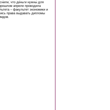
снили, что деньги нужны для
 прошлом апреле проводила
льтета – факультет экономики и
лись права выдавать дипломы
мидов.
l)