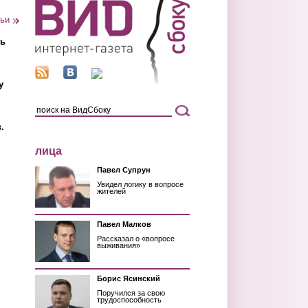
тьи
ть
у
.
лица
Павел Супрун
Увидел логику в вопросе
жителей
Павел Малков
Рассказал о «вопросе
выживания»
Борис Ясинский
Поручился за свою
трудоспособность