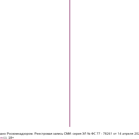
ЭЛ № ФС 77 - 7826
1 от 14 апреля 20
овано Роскомнадзором. Реестровая запись СМИ: серия
(link sends e-mail)
om
. 18+